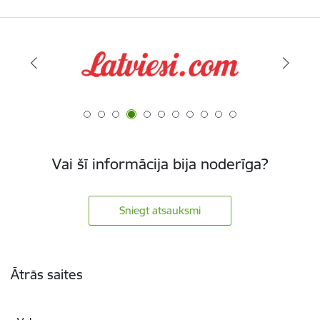
Vai šī informācija bija noderīga?
Sniegt atsauksmi
Kājene
Ātrās saites