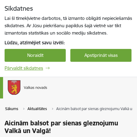
Pāriet uz lapas saturu
Sīkdatnes
Spied
lai meklētu
Enter
Lai šī tīmekļvietne darbotos, tā izmanto obligāti nepieciešamās
sīkdatnes. Ar Jūsu piekrišanu papildus šajā vietnē var tikt
izmantotas statistikas un sociālo mediju sīkdatnes.
Lūdzu, atzīmējiet savu izvēli:
Noraidīt
Apstiprināt visas
Pārvaldīt sīkdatnes
Sākums
Aktualitātes
Aicinām balsot par sienas gleznojumu Valkā un V
Aicinām balsot par sienas gleznojumu
Valkā un Valgā!