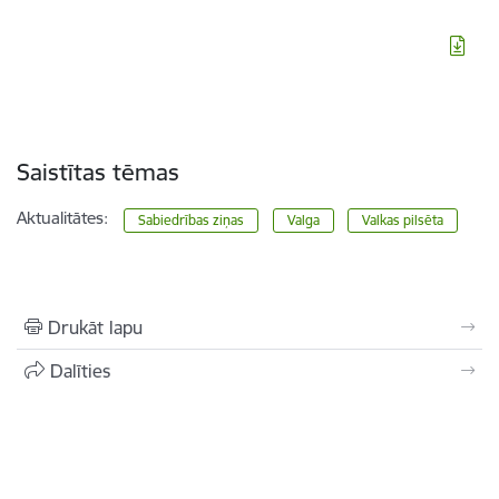
Saistītas tēmas
Aktualitātes:
Sabiedrības ziņas
Valga
Valkas pilsēta
Drukāt lapu
Dalīties