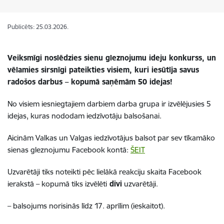
Publicēts: 25.03.2026.
Veiksmīgi noslēdzies sienu gleznojumu ideju konkurss, un
vēlamies sirsnīgi pateikties visiem, kuri iesūtīja savus
radošos darbus – kopumā saņēmām 50 idejas!
No visiem iesniegtajiem darbiem darba grupa ir izvēlējusies 5
idejas, kuras nododam iedzīvotāju balsošanai.
Aicinām Valkas un Valgas iedzīvotājus balsot par sev tīkamāko
sienas gleznojumu Facebook kontā:
ŠEIT
Uzvarētāji tiks noteikti pēc lielākā reakciju skaita Facebook
ierakstā – kopumā tiks izvēlēti
divi
uzvarētāji.
– balsojums norisinās līdz 17. aprīlim (ieskaitot).