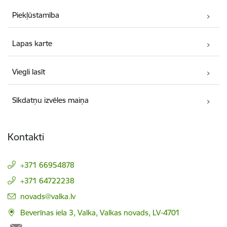
Piekļūstamība
Lapas karte
Viegli lasīt
Sīkdatņu izvēles maiņa
Kontakti
+371 66954878
+371 64722238
E-pasts:
novads@valka.lv
Beverīnas iela 3, Valka, Valkas novads, LV-4701