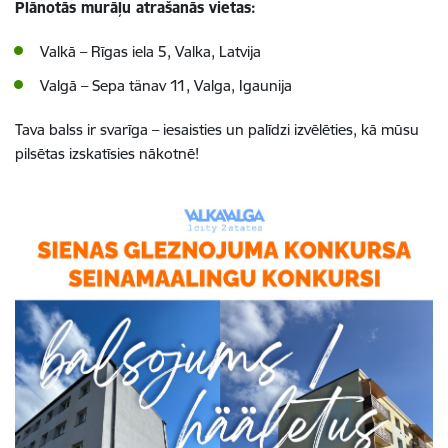
Plānotās murāļu atrašanās vietas:
Valkā – Rīgas iela 5, Valka, Latvija
Valgā – Sepa tänav 11, Valga, Igaunija
Tava balss ir svarīga – iesaisties un palīdzi izvēlēties, kā mūsu
pilsētas izskatīsies nākotnē!