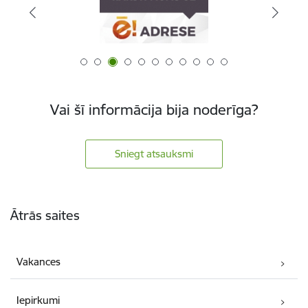
Vai šī informācija bija noderīga?
Sniegt atsauksmi
Kājene
Ātrās saites
Vakances
Iepirkumi