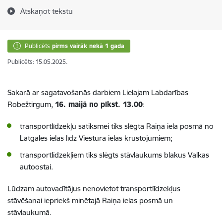
Atskaņot tekstu
Publicēts
pirms vairāk nekā 1 gada
Publicēts: 15.05.2025.
Sakarā ar sagatavošanās darbiem Lielajam Labdarības
Robežtirgum,
16. maijā no plkst. 13.00
:
transportlīdzekļu satiksmei tiks slēgta Raiņa iela posmā no
Latgales ielas līdz Viestura ielas krustojumiem;
transportlīdzekļiem tiks slēgts stāvlaukums blakus Valkas
autoostai.
Lūdzam autovadītājus nenovietot transportlīdzekļus
stāvēšanai iepriekš minētajā Raiņa ielas posmā un
stāvlaukumā.