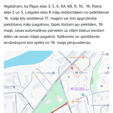
Atgādinām, ka Rīgas ielas 3, 5, 6, 6A, 6B, 8, 10, 16, Raiņa
ielas 2 un 5, Latgales ielas 8 māju iedzīvotājiem no piektdienas
16. maija līdz sestdienai 17. maijam var būt apgrūtināta
piekļūšana māju pagalmos, tāpēc lūdzam jau piektdien, 16.
maijā, savas automašīnas pārvietot uz citām blakus esošām
ielām vai savas mājas pagalmā. Satiksmes un apstāšanās
ierobežojumi būs spēkā no 16. maija pēcpusdienas.