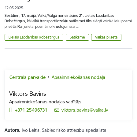
12.05.2025.
Sestdien, 17. maijā, Valkā/Valgā norisināsies 21. Lielais Labdarības
Robežtirgus, kā laikā transportlīdzekļu satiksmei tiks slēgti vairāki ielu posmi
pilsētā: Raiņa iela: posmā no krustojuma ar…
Lielais Labdarības Robežtirgus
Satiksme
Valkas pilsēta
Centrālā pārvalde
Apsaimniekošanas nodaļa
Viktors Bavins
Apsaimniekošanas nodaļas vadītājs
+371 25496731
E-pasts:
viktors.bavins@valka.lv
Autors:
Ivo Leitis, Sabiedrisko attiecību speciālists