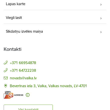
Lapas karte
Viegli lasīt
Sīkdatņu izvēles maiņa
Kontakti
+371 66954878
+371 64722238
E-pasts:
novads@valka.lv
Beverīnas iela 3, Valka, Valkas novads, LV-4701
Visi kontakti