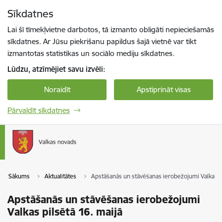
Pāriet uz lapas saturu
Sīkdatnes
Spied
lai meklētu
Enter
Lai šī tīmekļvietne darbotos, tā izmanto obligāti nepieciešamās
sīkdatnes. Ar Jūsu piekrišanu papildus šajā vietnē var tikt
izmantotas statistikas un sociālo mediju sīkdatnes.
Lūdzu, atzīmējiet savu izvēli:
Noraidīt
Apstiprināt visas
Pārvaldīt sīkdatnes
Sākums
Aktualitātes
Apstāšanās un stāvēšanas ierobežojumi Valkas pi
Apstāšanās un stāvēšanas ierobežojumi
Valkas pilsētā 16. maijā