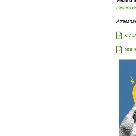
Vēlama i
aksana.d
Atrašanās
VIZU
NOLI