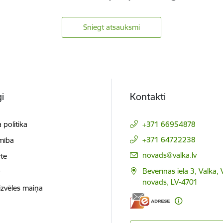
Sniegt atsauksmi
i
Kontakti
 politika
+371 66954878
+371 64722238
mība
E-pasts:
novads@valka.lv
te
Beverīnas iela 3, Valka, 
t
novads, LV-4701
izvēles maiņa