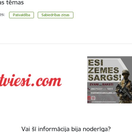
tas tēmas
es:
Pašvaldība
Sabiedrības ziņas
Vai šī informācija bija noderīga?