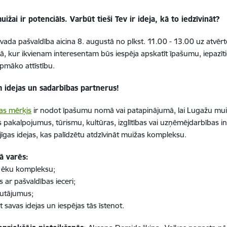
ižai ir potenciāls. Varbūt tieši Tev ir ideja, kā to iedzīvināt?
vada pašvaldība aicina 8. augustā no plkst. 11.00 - 13.00 uz atvē
, kur ikvienam interesentam būs iespēja apskatīt īpašumu, iepazīt
rpmāko attīstību.
 idejas un sadarbības partnerus!
as mērķis
ir nodot īpašumu nomā vai patapinājumā, lai Lugažu muižas
 pakalpojumus, tūrismu, kultūras, izglītības vai uzņēmējdarbības inic
jīgas idejas, kas palīdzētu atdzīvināt muižas kompleksu.
 varēs:
t ēku kompleksu;
es ar pašvaldības ieceri;
autājumus;
 savas idejas un iespējas tās īstenot.