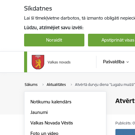
Pāriet uz lapas saturu
Sīkdatnes
Lai šī tīmekļvietne darbotos, tā izmanto obligāti nepiec
Lūdzu, atzīmējiet savu izvēli:
Noraidīt
Apstiprināt visas
Pašvaldība
Sākums
Aktualitātes
Atvērtā durvju diena "Lugažu muižā"
Atvērt
Notikumu kalendārs
Jaunumi
Valkas Novada Vēstis
Publicēts: 
Foto un video