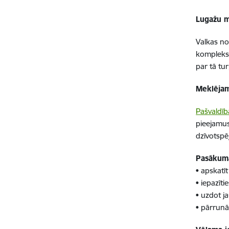
Lugažu mu
Valkas no
kompleksā
par tā tu
Meklējam
Pašvaldīb
pieejamus
dzīvotspē
Pasākumā
• apskatī
• iepazīti
• uzdot j
• pārrunāt