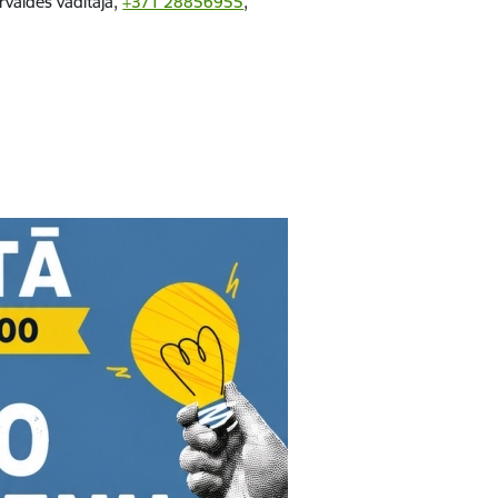
rvaldes vadītāja,
+371 28856955
,