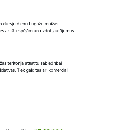
rto durvju dienu Lugažu muižas
ies ar tā iespējām un uzdot jautājumus
 teritorijā attīstītu sabiedrībai
iatīvas. Tiek gaidītas arī komerciāli