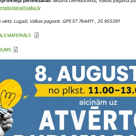
epriekšēja pieteikšanās:
Aksana Demidočkina
,
Valkas pagasta pā
emidockina@valka.lv
 vieta: Lugaži, Valkas pagasts. GPS 57.764411 , 25.955391
ĀLS MATERIĀLS
KUMS