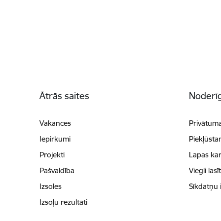
Kājene
Ātrās saites
Noderīg
Vakances
Privātuma
Iepirkumi
Piekļūsta
Projekti
Lapas kar
Pašvaldība
Viegli lasī
Izsoles
Sīkdatņu 
Izsoļu rezultāti