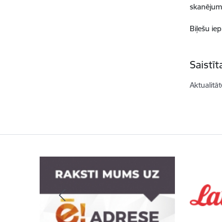
skanējumu
Biļešu ie
Saistī
Aktualitāt