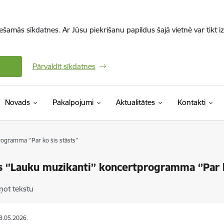
iešamās sīkdatnes. Ar Jūsu piekrišanu papildus šajā vietnē var tikt i
Pārvaldīt sīkdatnes
Novads
Pakalpojumi
Aktualitātes
Kontakti
ogramma ‘’Par ko šis stāsts’’
 ‘’Lauku muzikanti’’ koncertprogramma ‘’Par k
ņot tekstu
18.05.2026.