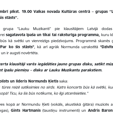
mbrī plkst. 19.00 Valkas novada Kultūras centrā – grupas ‘
is stāsts’’.
ā grupa “Lauku Muzikanti’’ pie klausītājiem Latvijā dod
ūrei
sagatavota īpaša un tikai tai raksturīga programma,
kuru kl
 būs kā svētki un vienreizīgs piedzīvojums. Programmā skanēs
“Par ko šis stāsts”
, kā arī agrāk Normunda uzrakstītā
“Dzīvīt
 un ir augsti novērtēta.
erta klausītāji varēs iegādāties jauno grupas disku, satikt mū
t īpašu piemiņu – disku ar Lauku Muzikantu parakstiem.
olists un līderis Normunds Ķietis
saka:
 tūres reizē satiksimies no sirds. Katrs koncerts būs kā svētki, kur
kopā! Ticu, ka šis būs notikums, ko ilgi atcerēsieties.”
ves kopā ar Normundu Ķieti (vokāls, akustiskā ģitāra) muzicēs a
gas),
Gints Hartmanis
(taustiņu instrumenti) un
Andris Baron