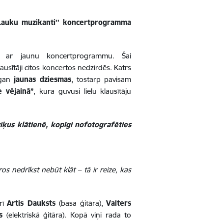
’Lauku muzikanti’’ koncertprogramma
as ar jaunu koncertprogrammu. Šai
ausītāji citos koncertos nedzirdēs. Katrs
 gan
jaunas dziesmas
, tostarp pavisam
e vējainā”
, kura guvusi lielu klausītāju
ziķus klātienē, kopīgi nofotografēties
os nedrīkst nebūt klāt – tā ir reize, kas
rī
Artis Dauksts
(basa ģitāra),
Valters
s
(elektriskā ģitāra). Kopā viņi rada to