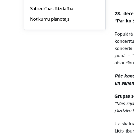
Sabiedrības līdzdalība
28. dece
Notikumu plānotājs
‘’Par ko š
Populār
koncertt
koncerts
jaunā –
atsaucību
Pēc konc
un saņem
Grupas s
“Mēs šajā
jāizdzīvo 
Uz skatu
Līcis
(bun