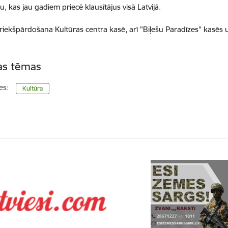
, kas jau gadiem priecē klausītājus visā Latvijā.
priekšpārdošana Kultūras centra kasē, arī "Biļešu Paradīzes" kasēs
tas tēmas
es:
Kultūra