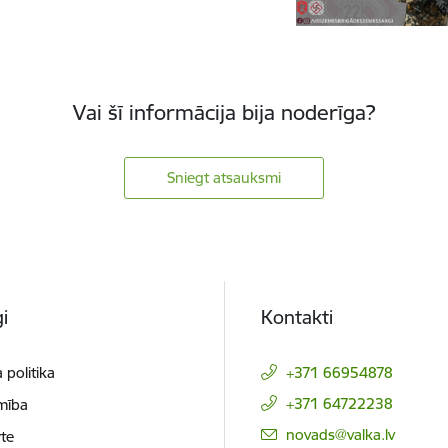
Vai šī informācija bija noderīga?
Sniegt atsauksmi
i
Kontakti
 politika
+371 66954878
+371 64722238
mība
E-pasts:
novads@valka.lv
te