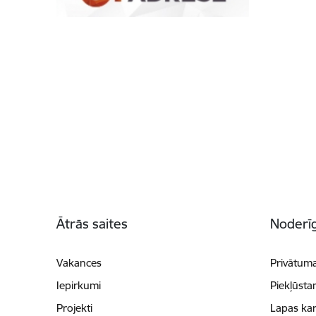
Kājene
Ātrās saites
Noderīg
Vakances
Privātuma
Iepirkumi
Piekļūsta
Projekti
Lapas kar