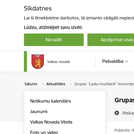
Pāriet uz lapas saturu
Sīkdatnes
Lai šī tīmekļvietne darbotos, tā izmanto obligāti nepiec
Lūdzu, atzīmējiet savu izvēli:
Noraidīt
Apstiprināt visas
Pašvaldība
Sākums
Aktualitātes
Grupas ‘’Lauku muzikanti’’ koncertpr
Grupas
Notikumu kalendārs
Jaunumi
Atska
Valkas Novada Vēstis
Publicēts: 
Foto un video