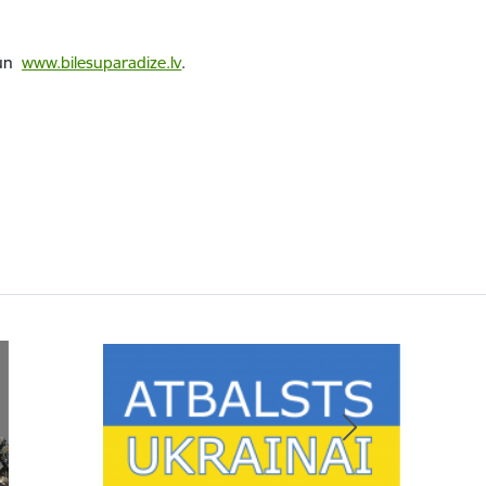
 un
www.bilesuparadize.lv
.