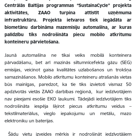
Centrālās Baltijas programmas “SustainaCycle” projekta
aktivitātes, ZAAO turpina attīstīt uzņēmuma
infrastruktūru. Projekta ietvaros tiek iegādāta ar
biometānu darbināma mazemisiju automašīna, ar kuras
palīdzību tiks nodrošināta piecu mobilo atkritumu
konteineru pārvietošana.
Jaunā automašīna ne tikai veiks mobilā konteinera
pārvadāšanu, bet arī mazinās siltumnīcefekta gāzu (SEG)
emisijas, veicinot gaisa kvalitātes uzlabošanos un trokšņa
samazināšanos. Mobilo atkritumu konteineru atrašanās vietas
būs mainīgas, paredzot, ka tie tiks izvietoti vismaz 50
apdzīvotās vietās ZAAO darbības reģionā, kur iedzīvotājiem
nav pieejami esošie EKO laukumi. Tādejādi iedzīvotājiem tiks
nodrošināta iespēja šķirot piecus atkritumu veidus –
tekstilmateriālus, vieglo iepakojumu un metālu, mazo
elektroniku un baterijas.
Šādu vietu izveides mērķis ir nodrošināt iedzīvotājiem