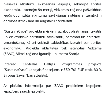
plašākas atkritumu šķirošanas iespējas, sekmējot aprites
ekonomiku. Īstenojot šo mērķi, Vidzemes reģiona pašvaldības
iegūs optimizētu atkritumu savākšanas sistēmu ar zemākām
darbības izmaksām un augstāku efektivitāti.
“SustainaCycle” projekta mērķis ir uzlabot plastmasas, tekstila
un elektronisko atkritumu savākšanu, pārstrādi un atkārtotu
izmantošanu, kā arī veicināt sabiedrības izpratni par aprites
ekonomiku. Projekta aktivitātes tiek īstenotas Vidzemē
(ZAAO), Viimsi reģionā Igaunijā un Imatrā Somijā.
Interreg Centrālās Baltijas Programmas projekta
“SustainaCycle” kopējais finasējums ir 559 741 EUR (t.sk. 80 %
Eiropas Savienības atbalsts).
Ar plašāku informāciju par ZAAO projektiem iespējams
iepazīties: zaao.lv/projekti.