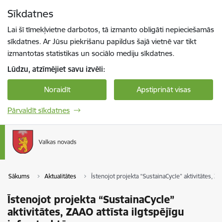
Pāriet uz lapas saturu
Sīkdatnes
Spied
lai meklētu
Enter
Lai šī tīmekļvietne darbotos, tā izmanto obligāti nepieciešamās
sīkdatnes. Ar Jūsu piekrišanu papildus šajā vietnē var tikt
izmantotas statistikas un sociālo mediju sīkdatnes.
Lūdzu, atzīmējiet savu izvēli:
Noraidīt
Apstiprināt visas
Pārvaldīt sīkdatnes
Sākums
Aktualitātes
Īstenojot projekta “SustainaCycle” aktivitātes, ZA
Īstenojot projekta “SustainaCycle”
aktivitātes, ZAAO attīsta ilgtspējīgu