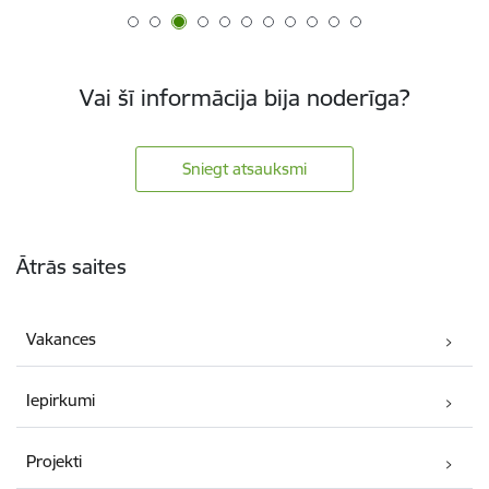
Vai šī informācija bija noderīga?
Sniegt atsauksmi
Kājene
Ātrās saites
Vakances
Iepirkumi
Projekti