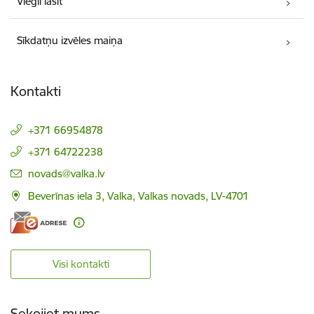
Viegli lasīt
Sīkdatņu izvēles maiņa
Kontakti
+371 66954878
+371 64722238
E-pasts:
novads@valka.lv
Beverīnas iela 3, Valka, Valkas novads, LV-4701
Visi kontakti
Sekojiet mums