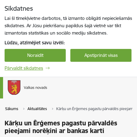
Pāriet uz lapas saturu
Sīkdatnes
Spied
lai meklētu
Enter
Lai šī tīmekļvietne darbotos, tā izmanto obligāti nepieciešamās
sīkdatnes. Ar Jūsu piekrišanu papildus šajā vietnē var tikt
izmantotas statistikas un sociālo mediju sīkdatnes.
Lūdzu, atzīmējiet savu izvēli:
Noraidīt
Apstiprināt visas
Pārvaldīt sīkdatnes
Sākums
Aktualitātes
Kārķu un Ērģemes pagastu pārvaldēs pieejami no
Kārķu un Ērģemes pagastu pārvaldēs
pieejami norēķini ar bankas karti