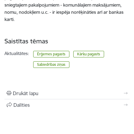
sniegtajiem pakalpojumiem - komunālajiem maksājumiem,
nomu, nodokļiem u.c. - ir iespēja norēķināties arī ar bankas
karti.
Saistītas tēmas
Aktualitātes:
Ērģemes pagasts
Kārķu pagasts
Sabiedrības ziņas
Drukāt lapu
Dalīties