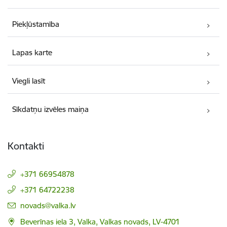
Piekļūstamība
Lapas karte
Viegli lasīt
Sīkdatņu izvēles maiņa
Kontakti
+371 66954878
+371 64722238
E-pasts:
novads@valka.lv
Beverīnas iela 3, Valka, Valkas novads, LV-4701