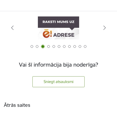
Vai šī informācija bija noderīga?
Sniegt atsauksmi
Kājene
Ātrās saites