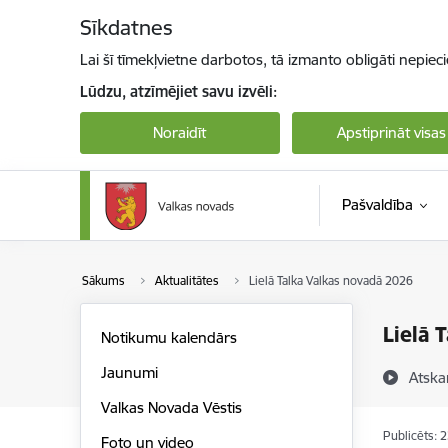
Pāriet uz lapas saturu
Sīkdatnes
Lai šī tīmekļvietne darbotos, tā izmanto obligāti nepiec
Lūdzu, atzīmējiet savu izvēli:
Noraidīt
Apstiprināt visas
Pašvaldība
Sākums
Aktualitātes
Lielā Talka Valkas novadā 2026
Lielā 
Notikumu kalendārs
Jaunumi
Atska
Valkas Novada Vēstis
Publicēts: 
Foto un video