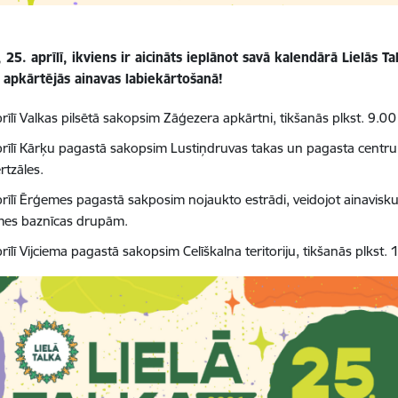
 25. aprīlī, ikviens ir aicināts ieplānot savā kalendārā Lielās Tal
 apkārtējās ainavas labiekārtošanā!
prīlī Valkas pilsētā sakopsim Zāģezera apkārtni, tikšanās plkst. 9.
prīlī Kārķu pagastā sakopsim Lustiņdruvas takas un pagasta centru,
rtzāles.
prīlī Ērģemes pagastā sakposim nojaukto estrādi, veidojot ainavisku 
es baznīcas drupām.
rīlī Vijciema pagastā sakopsim Celīškalna teritoriju, tikšanās plkst. 