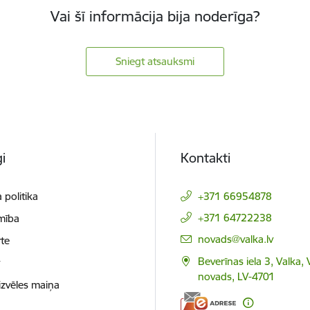
Vai šī informācija bija noderīga?
Sniegt atsauksmi
i
Kontakti
 politika
+371 66954878
+371 64722238
mība
E-pasts:
novads@valka.lv
te
Beverīnas iela 3, Valka, 
t
novads, LV-4701
izvēles maiņa