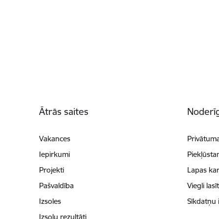
Kājene
Ātrās saites
Noderīg
Vakances
Privātuma
Iepirkumi
Piekļūsta
Projekti
Lapas kar
Pašvaldība
Viegli lasī
Izsoles
Sīkdatņu 
Izsoļu rezultāti