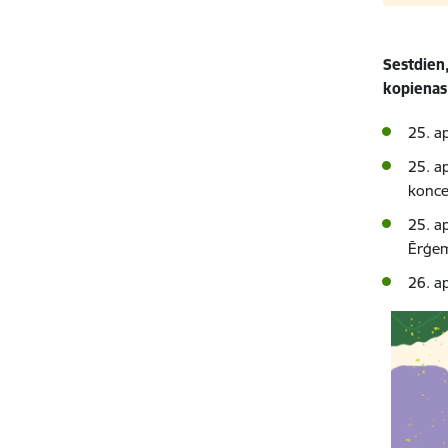
Sestdien,
kopienas
25. a
25. a
konce
25. a
Ērģem
26. ap