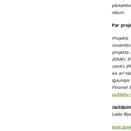
pilotakti
vidum.
Par proj
Projekts 
novembra
projekta 
(ERAF). P
centrs (P
kā arī Vi
Igaunijas
Finansē E
publiska-
Jautāju
Lelde Ābe
lelde.abe