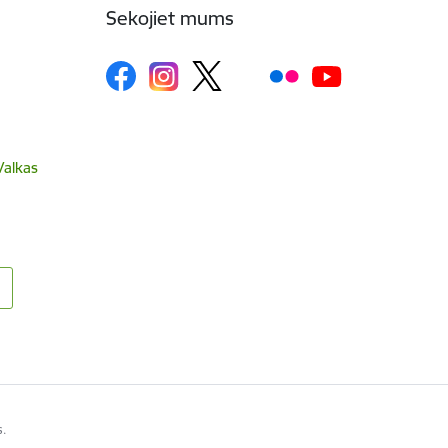
Sekojiet mums
Valkas
s.