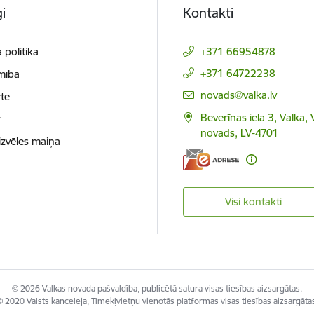
i
Kontakti
 politika
+371 66954878
+371 64722238
mība
E-pasts:
novads@valka.lv
te
Beverīnas iela 3, Valka, 
t
novads, LV-4701
izvēles maiņa
Visi kontakti
© 2026 Valkas novada pašvaldība, publicētā satura visas tiesības aizsargātas.
 2020 Valsts kanceleja, Tīmekļvietņu vienotās platformas visas tiesības aizsargāta