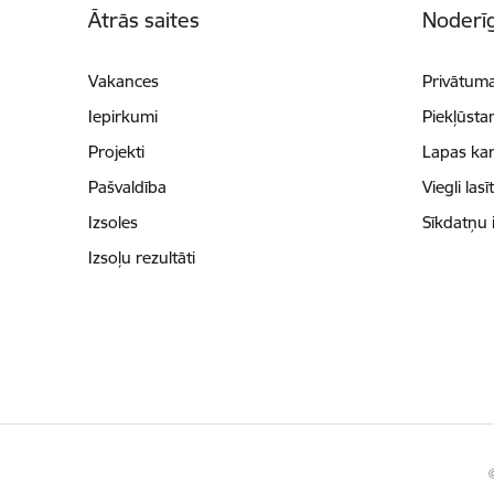
Ātrās saites
Noderīg
Vakances
Privātuma
Iepirkumi
Piekļūsta
Projekti
Lapas kar
Pašvaldība
Viegli lasī
Izsoles
Sīkdatņu 
Izsoļu rezultāti
©