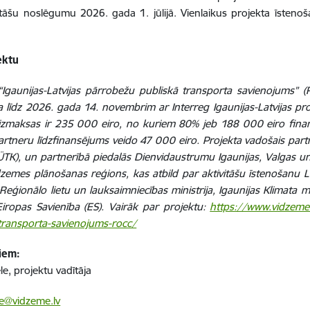
vitāšu noslēgumu 2026. gada 1. jūlijā. Vienlaikus projekta īsten
ektu
“Igaunijas-Latvijas pārrobežu publiskā transporta savienojums” 
 līdz 2026. gada 14. novembrim ar Interreg Igaunijas-Latvijas 
izmaksas ir 235 000 eiro, no kuriem 80% jeb 188 000 eiro finan
artneru līdzfinansējums veido 47 000 eiro. Projekta vadošais part
ÜTK), un partnerībā piedalās Dienvidaustrumu Igaunijas, Valgas un
dzemes plānošanas reģions, kas atbild par aktivitāšu īstenošanu Lat
 Reģionālo lietu un lauksaimniecības ministrija, Igaunijas Klimata mi
iropas Savienība (ES). Vairāk par projektu:
https://www.vidzeme.l
transporta-savienojums-rocc/
miem:
le, projektu vadītāja
le@vidzeme.lv