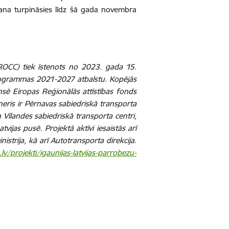
ošana turpināsies līdz šā gada novembra
(ROCC) tiek īstenots no 2023. gada 15.
programmas 2021-2027 atbalstu. Kopējās
sē Eiropas Reģionālās attīstības fonds
neris ir Pērnavas sabiedriskā transporta
 Vīlandes sabiedriskā transporta centri,
vijas pusē. Projektā aktīvi iesaistās arī
nistrija, kā arī Autotransporta direkcija.
v/projekti/igaunijas-latvijas-parrobezu-