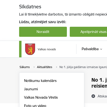
Pāriet uz lapas saturu
Sīkdatnes
Lai šī tīmekļvietne darbotos, tā izmanto obligāti nepiec
Lūdzu, atzīmējiet savu izvēli:
Noraidīt
Apstiprināt visas
Pašvaldība
Sākums
Aktualitātes
No 1. jūlija gaidāmas izmaiņas Igaun
No 1. 
Notikumu kalendārs
reisie
Jaunumi
Atska
Valkas Novada Vēstis
Foto un video