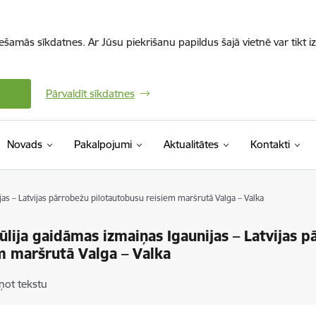
iešamās sīkdatnes. Ar Jūsu piekrišanu papildus šajā vietnē var tikt i
Pārvaldīt sīkdatnes
Novads
Pakalpojumi
Aktualitātes
Kontakti
ijas – Latvijas pārrobežu pilotautobusu reisiem maršrutā Valga – Valka
jūlija gaidāmas izmaiņas Igaunijas – Latvijas 
m maršrutā Valga – Valka
ņot tekstu