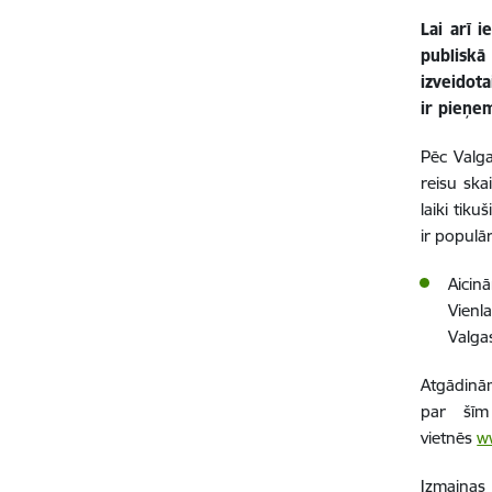
Lai arī 
publiskā
izveidot
ir pieņe
Pēc Valga
reisu ska
laiki tiku
ir populā
Aicin
Vienl
Valga
Atgādinām
par šīm
vietnēs
w
Izmaiņas