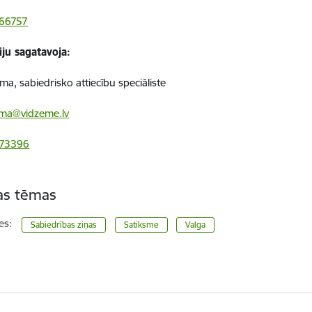
66757
iju sagatavoja:
ma, sabiedrisko attiecību speciāliste
uma@vidzeme.lv
673396
tas tēmas
es:
Sabiedrības ziņas
Satiksme
Valga