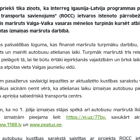
iepriekš tika ziņots, ka Interreg Igaunija–Latvija programmas 
 transporta savienojums” (ROCC) ietvaros īstenoto pārrobežu
ais maršruts Valga–Valka vasaras mēnešos turpinās kursēt atbil
mtas izmaiņas maršruta darbībā.
s pašvaldības lūguma, kas finansē maršruta turpmāku darbību, n
its un mainīti autobusu atiešanas laiki. Turpmāk maršrutā trīs reis
ši pielāgoti tā, lai tie būtu ērtāki iepirkšanās vajadzībām un brīvā l
ra atpūtas vieta Valgas jauniešu vidū.
ām pasažierus savlaicīgi iepazīties ar aktualizēto kustības sarakstu
aikus aicinām ņemt vērā, ka atiešanas laiku izmaiņas autobusu pie
s apriņķa sabiedriskā transporta centrs.
, ka no 1. jūlija izmaiņas stājas spēkā arī autobusu maršrutā Ikl
 izmaiņām pieejama šeit:
https://ej.uz/77bv
, savukārt akt
ww.1188.lv
un
www.peatus.ee
.
 autobusu kustības sarakstā saistītas ar projekta ROCC ie