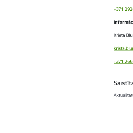
+371 292
Informāc
Krista Blū
krista.bl
+371 26
Saistī
Aktualitāt