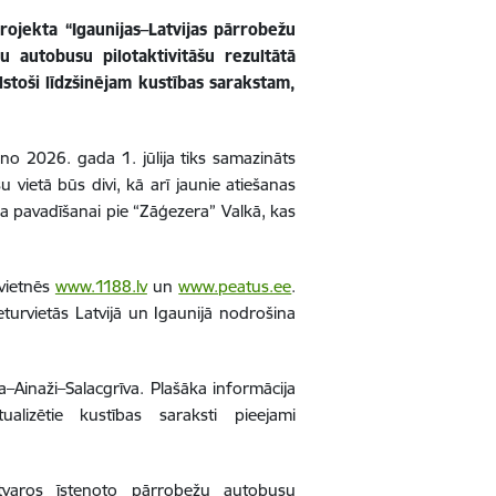
projekta “Igaunijas–Latvijas pārrobežu
 autobusu pilotaktivitāšu rezultātā
stoši līdzšinējam kustības sarakstam,
o 2026. gada 1. jūlija tiks samazināts
u vietā būs divi, kā arī jaunie atiešanas
aika pavadīšanai pie “Zāģezera” Valkā, kas
 vietnēs
www.1188.lv
un
www.peatus.ee
.
turvietās Latvijā un Igaunijā nodrošina
a–Ainaži–Salacgrīva. Plašāka informācija
ualizētie kustības saraksti pieejami
tvaros īstenoto pārrobežu autobusu