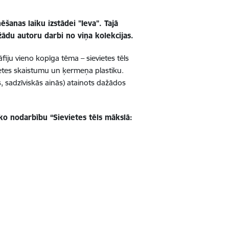
anas laiku izstādei "Ieva". Tajā
ādu autoru darbi no viņa kolekcijas.
iju vieno kopīga tēma – sievietes tēls
vietes skaistumu un ķermeņa plastiku.
, sadzīviskās ainās) atainots dažādos
o nodarbību “Sievietes tēls mākslā: