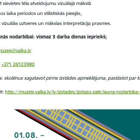
t sievietes tēla atveidojumu vizuālajā mākslā
s laika periodos un stilistiskās pieejās,
īt vizuālās uztveres un mākslas interpretācija prasmes.
anās nodarbībai: vismaz 3 darba dienas iepriekš;
uzejs@valka.lv
.
+371 26123980
s: skolēnus sagatavot pirms izstādes apmeklējuma, pastāstot par 
it:
http://muzejs.valka.lv/lv/izstades/izstazu-zale/jauna-nodarbiba-