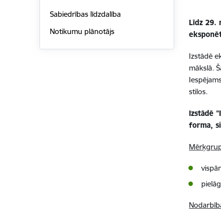
Sabiedrības līdzdalība
Līdz 29.
Notikumu plānotājs
eksponēt
Izstādē e
mākslā. Š
Iespējams
stilos.
Izstādē 
forma, si
Mērķgrup
vispār
pielā
Nodarbīb