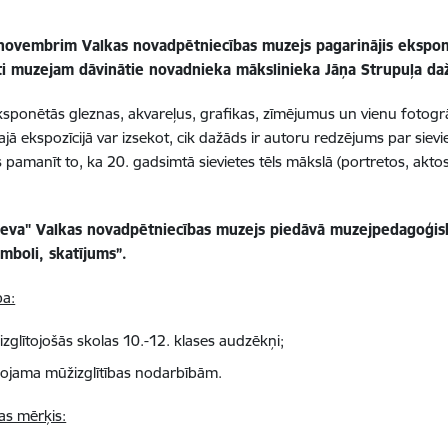
 novembrim Valkas novadpētniecības muzejs pagarinājis eksponēš
i muzejam dāvinātie novadnieka mākslinieka Jāņa Strupuļa daž
ksponētās gleznas, akvareļus, grafikas, zīmējumus un vienu fotogrāf
ajā ekspozīcijā var izsekot, cik dažāds ir autoru redzējums par sie
 pamanīt to, ka 20. gadsimtā sievietes tēls mākslā (portretos, aktos
"Ieva" Valkas novadpētniecības muzejs piedāvā muzejpedagoģisk
mboli, skatījums”.
a:
izglītojošās skolas 10.-12. klases audzēkņi;
gojama mūžizglītības nodarbībām.
as mērķis: