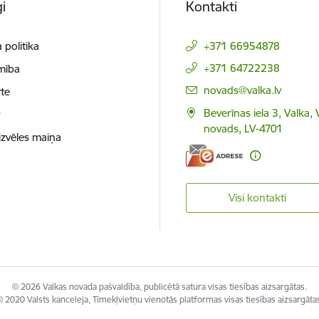
i
Kontakti
 politika
+371 66954878
+371 64722238
mība
E-pasts:
novads@valka.lv
te
Beverīnas iela 3, Valka, 
t
novads, LV-4701
izvēles maiņa
Visi kontakti
© 2026 Valkas novada pašvaldība, publicētā satura visas tiesības aizsargātas.
 2020 Valsts kanceleja, Tīmekļvietņu vienotās platformas visas tiesības aizsargāta