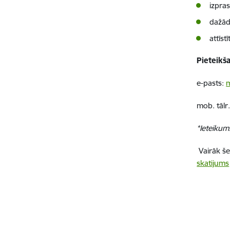
izpras
dažādo
attīst
Pieteikš
e-pasts:
m
mob. tālr
*Ieteikum
Vairāk še
skatijums