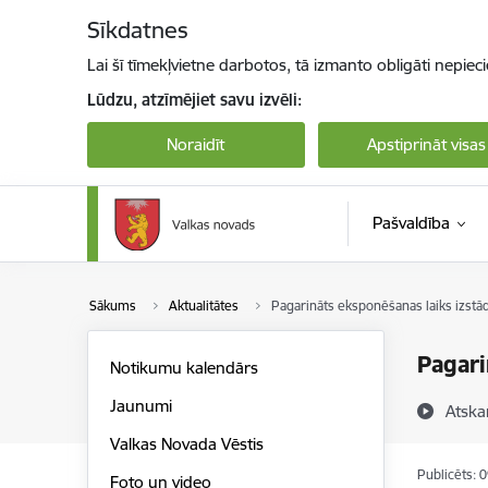
Pāriet uz lapas saturu
Sīkdatnes
Lai šī tīmekļvietne darbotos, tā izmanto obligāti nepiec
Lūdzu, atzīmējiet savu izvēli:
Noraidīt
Apstiprināt visas
Pašvaldība
Sākums
Aktualitātes
Pagarināts eksponēšanas laiks izstād
Pagari
Notikumu kalendārs
Jaunumi
Atska
Valkas Novada Vēstis
Publicēts: 
Foto un video