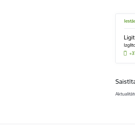
Iestā
Ligi
Izglī
+3
Saistī
Aktualitāt