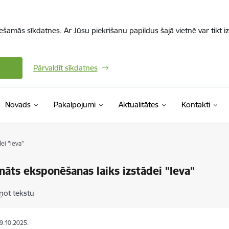
iešamās sīkdatnes. Ar Jūsu piekrišanu papildus šajā vietnē var tikt i
Pārvaldīt sīkdatnes
Novads
Pakalpojumi
Aktualitātes
Kontakti
ei "Ieva"
nāts eksponēšanas laiks izstādei "Ieva"
ņot tekstu
09.10.2025.