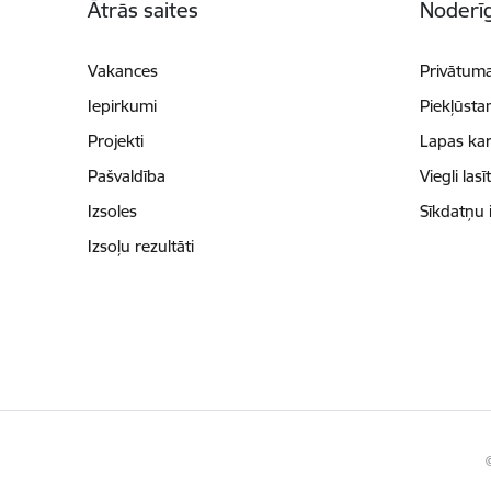
Ātrās saites
Noderīg
Vakances
Privātuma
Iepirkumi
Piekļūsta
Projekti
Lapas kar
Pašvaldība
Viegli lasī
Izsoles
Sīkdatņu 
Izsoļu rezultāti
©