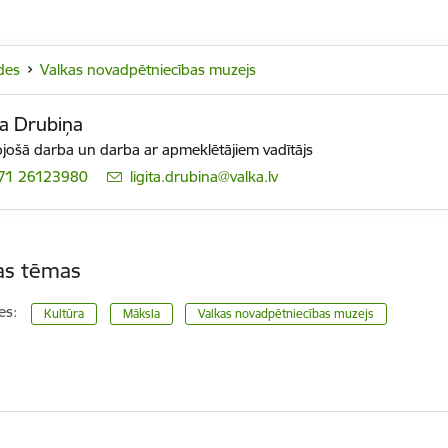
des
Valkas novadpētniecības muzejs
ta Drubiņa
tojošā darba un darba ar apmeklētājiem vadītājs
71 26123980
E-pasts:
ligita.drubina@valka.lv
tas tēmas
es:
Kultūra
Māksla
Valkas novadpētniecības muzejs