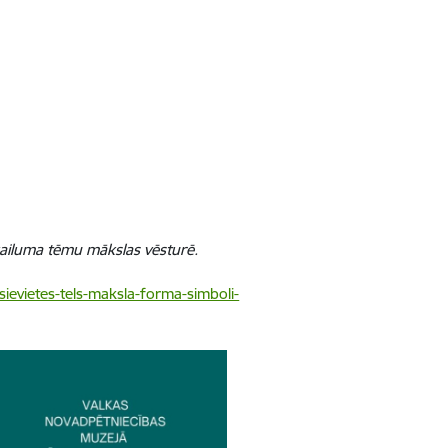
kailuma tēmu mākslas vēsturē.
sievietes-tels-maksla-forma-simboli-