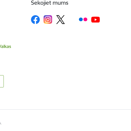
Sekojiet mums
Valkas
s.