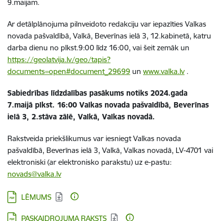
9.maijam.
Ar detālplānojuma pilnveidoto redakciju var iepazīties Valkas
novada pašvaldībā, Valkā, Beverīnas ielā 3, 12.kabinetā, katru
darba dienu no plkst.9:00 līdz 16:00, vai šeit zemāk un
https://geolatvija.lv/geo/tapis?
documents=open#document_29699
un
www.valka.lv
.
Sabiedrības līdzdalības pasākums notiks 2024.gada
7.maijā plkst. 16:00 Valkas novada pašvaldībā, Beverīnas
ielā 3, 2.stāva zālē, Valkā, Valkas novadā.
Rakstveida priekšlikumus var iesniegt Valkas novada
pašvaldībā, Beverīnas ielā 3, Valkā, Valkas novadā, LV-4701 vai
elektroniski (ar elektronisko parakstu) uz e-pastu:
novads@valka.lv
Lejupielādēt:
LĒMUMS
Lejupielādēt:
PASKAIDROJUMA RAKSTS