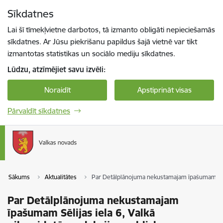
Pāriet uz lapas saturu
Sīkdatnes
Spied
lai meklētu
Enter
Lai šī tīmekļvietne darbotos, tā izmanto obligāti nepieciešamās
sīkdatnes. Ar Jūsu piekrišanu papildus šajā vietnē var tikt
izmantotas statistikas un sociālo mediju sīkdatnes.
Lūdzu, atzīmējiet savu izvēli:
Noraidīt
Apstiprināt visas
Pārvaldīt sīkdatnes
Sākums
Aktualitātes
Par Detālplānojuma nekustamajam īpašumam Sēlija
Par Detālplānojuma nekustamajam
īpašumam Sēlijas iela 6, Valkā