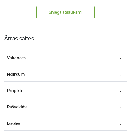
Sniegt atsauksmi
Kājene
Ātrās saites
Vakances
Iepirkumi
Projekti
Pašvaldība
Izsoles