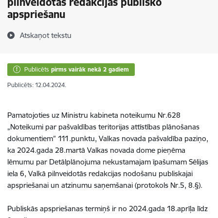
pilnveidotās redakcijas publisko
apspriešanu
Atskaņot tekstu
Publicēts
pirms vairāk nekā 2 gadiem
Publicēts: 12.04.2024.
Pamatojoties uz Ministru kabineta noteikumu Nr.628
„Noteikumi par pašvaldības teritorijas attīstības plānošanas
dokumentiem” 111.punktu, Valkas novada pašvaldība paziņo,
ka 2024.gada 28.martā Valkas novada dome pieņēma
lēmumu par Detālplānojuma nekustamajam īpašumam Sēlijas
iela 6, Valkā pilnveidotās redakcijas nodošanu publiskajai
apspriešanai un atzinumu saņemšanai (protokols Nr.5, 8.§).
Publiskās apspriešanas termiņš ir no 2024.gada 18.aprīļa līdz