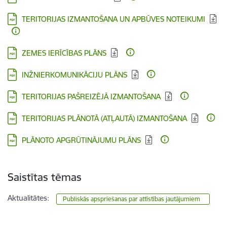
Lejupielādēt:
TERITORIJAS IZMANTOŠANA UN APBŪVES NOTEIKUMI
Lejupielādēt:
ZEMES IERĪCĪBAS PLĀNS
Lejupielādēt:
INŽNIERKOMUNIKĀCIJU PLĀNS
Lejupielādēt:
TERITORIJAS PAŠREIZĒJĀ IZMANTOŠANA
Lejupielādēt:
TERITORIJAS PLĀNOTĀ (ATĻAUTĀ) IZMANTOŠANA
Lejupielādēt:
PLĀNOTO APGRŪTINĀJUMU PLĀNS
Saistītas tēmas
Aktualitātes:
Publiskās apspriešanas par attīstības jautājumiem