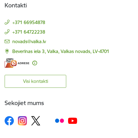
Kontakti
+371 66954878
+371 64722238
E-pasts:
novads@valka.lv
Beverīnas iela 3, Valka, Valkas novads, LV-4701
Visi kontakti
Sekojiet mums