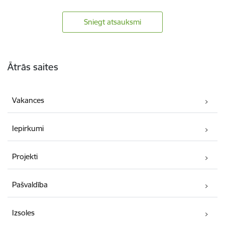
Sniegt atsauksmi
Kājene
Ātrās saites
Vakances
Iepirkumi
Projekti
Pašvaldība
Izsoles