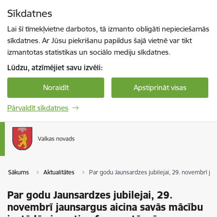
Pāriet uz lapas saturu
Sīkdatnes
Spied
lai meklētu
Enter
Lai šī tīmekļvietne darbotos, tā izmanto obligāti nepieciešamās
sīkdatnes. Ar Jūsu piekrišanu papildus šajā vietnē var tikt
izmantotas statistikas un sociālo mediju sīkdatnes.
Lūdzu, atzīmējiet savu izvēli:
Noraidīt
Apstiprināt visas
Pārvaldīt sīkdatnes
Sākums
Aktualitātes
Par godu Jaunsardzes jubilejai, 29. novembrī ja
Par godu Jaunsardzes jubilejai, 29.
novembrī jaunsargus aicina savās mācību