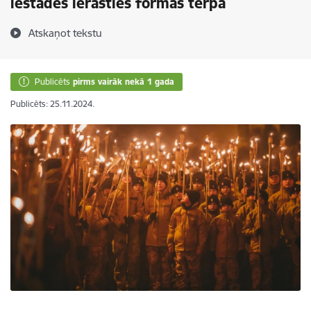
iestādēs ierasties formas tērpā
Atskaņot tekstu
Publicēts
pirms vairāk nekā 1 gada
Publicēts: 25.11.2024.