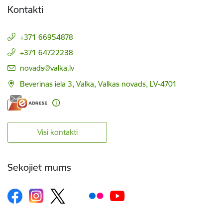
Kontakti
+371 66954878
+371 64722238
E-pasts:
novads@valka.lv
Beverīnas iela 3, Valka, Valkas novads, LV-4701
Visi kontakti
Sekojiet mums