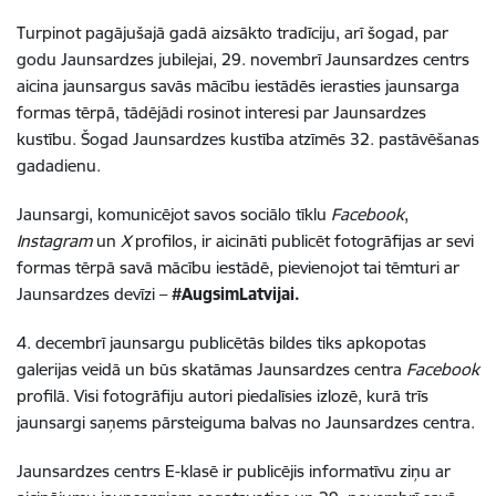
Turpinot pagājušajā gadā aizsākto tradīciju, arī šogad, par
godu Jaunsardzes jubilejai, 29. novembrī Jaunsardzes centrs
aicina jaunsargus savās mācību iestādēs ierasties jaunsarga
formas tērpā, tādējādi rosinot interesi par Jaunsardzes
kustību. Šogad Jaunsardzes kustība atzīmēs 32. pastāvēšanas
gadadienu.
Jaunsargi, komunicējot savos sociālo tīklu
Facebook
,
Instagram
un
X
profilos, ir aicināti publicēt fotogrāfijas ar sevi
formas tērpā savā mācību iestādē, pievienojot tai tēmturi ar
Jaunsardzes devīzi –
#AugsimLatvijai.
4. decembrī jaunsargu publicētās bildes tiks apkopotas
galerijas veidā un būs skatāmas Jaunsardzes centra
Facebook
profilā. Visi fotogrāfiju autori piedalīsies izlozē, kurā trīs
jaunsargi saņems pārsteiguma balvas no Jaunsardzes centra.
Jaunsardzes centrs E-klasē ir publicējis informatīvu ziņu ar