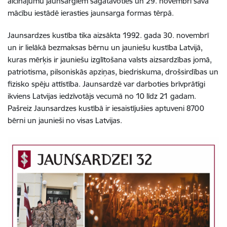
aicinājumu jaunsargiem sagatavoties un 29. novembrī savā
mācību iestādē ierasties jaunsarga formas tērpā.
Jaunsardzes kustība tika aizsākta 1992. gada 30. novembrī
un ir lielākā bezmaksas bērnu un jauniešu kustība Latvijā,
kuras mērķis ir jauniešu izglītošana valsts aizsardzības jomā,
patriotisma, pilsoniskās apziņas, biedriskuma, drošsirdības un
fizisko spēju attīstība. Jaunsardzē var darboties brīvprātīgi
ikviens Latvijas iedzīvotājs vecumā no 10 līdz 21 gadam.
Pašreiz Jaunsardzes kustībā ir iesaistījušies aptuveni 8700
bērni un jaunieši no visas Latvijas.