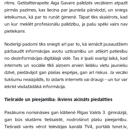
ritms. Geštaltterapeite Aiga Gavare palīdzēs vecākiem atpazīt
pirmās pazīmes, kas liecina par jaunieša pārslodzi, un sniegs
ieteikumus, kā par to runāt ģimenē. Tāpat tiks skaidrots, kad
un kur meklēt profesionālu palīdzību, ja pašu spēki vairs nav
pietiekami.
Noderīgi padomi tiks sniegti arī par to, kā iemācīt pusaudžiem
pārbaudīt informācijas avotu uzticamību un atšķirt patiesību
no dezinformācijas digitālajā vidē. Tas ir īpaši svarīgi laikā, kad
internets un sociālie tīkli aizņem arvien lielāku vietu jauniešu
dzīvē, piedāvājot gan plašas iespējas, gan arī riskus. Ja vecāki
tukšumu neaizpildīs, to izdarīs internets vai draugi – un tur var
iekrist visdažādākā informācija.
Tiešraide un pieejamība: ikviens aicināts piedalīties
Pasākums norisināsies gan klātienē Rīgas Valsts 3. ģimnāzijā,
gan būs skatāms tiešsaistē, nodrošinot plašu pieejamību.
Tiešraidi varēs vērot televīzijas kanālā TV4, portālā tvnet.lv,