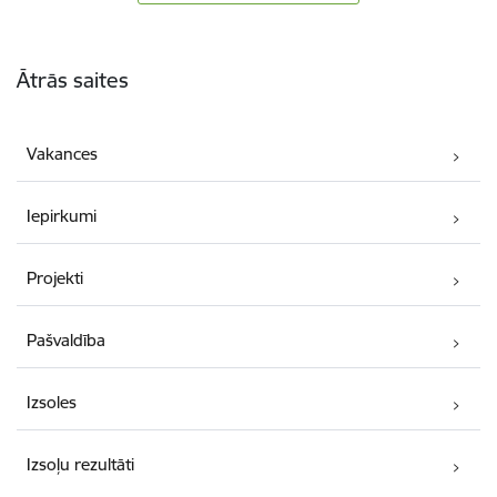
Kājene
Ātrās saites
Vakances
Iepirkumi
Projekti
Pašvaldība
Izsoles
Izsoļu rezultāti