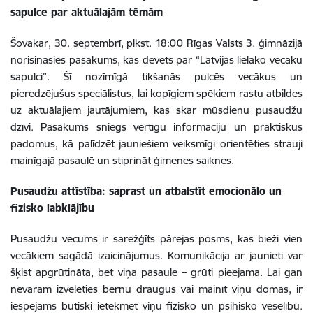
sapulce par aktuālajām tēmām
Šovakar, 30. septembrī, plkst. 18:00 Rīgas Valsts 3. ģimnāzijā
norisināsies pasākums, kas dēvēts par “Latvijas lielāko vecāku
sapulci”. Šī nozīmīgā tikšanās pulcēs vecākus un
pieredzējušus speciālistus, lai kopīgiem spēkiem rastu atbildes
uz aktuālajiem jautājumiem, kas skar mūsdienu pusaudžu
dzīvi. Pasākums sniegs vērtīgu informāciju un praktiskus
padomus, kā palīdzēt jauniešiem veiksmīgi orientēties strauji
mainīgajā pasaulē un stiprināt ģimenes saiknes.
Pusaudžu attīstība: saprast un atbalstīt emocionālo un
fizisko labklājību
Pusaudžu vecums ir sarežģīts pārejas posms, kas bieži vien
vecākiem sagādā izaicinājumus. Komunikācija ar jaunieti var
šķist apgrūtināta, bet viņa pasaule – grūti pieejama. Lai gan
nevaram izvēlēties bērnu draugus vai mainīt viņu domas, ir
iespējams būtiski ietekmēt viņu fizisko un psihisko veselību.