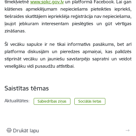
tīmekļvietnē
www.spkc.gov.lv
un platformā Facebook. Lai gan
klātienes apmeklējumam nepieciešams pieteikties iepriekš,
tiešraides skatītājiem iepriekšēja reģistrācija nav nepieciešama,
ļaujot jebkuram interesentam pieslēgties un gūt vērtīgas
zināšanas.
Šī vecāku sapulce ir ne tikai informatīvs pasākums, bet arī
platforma diskusijām un pieredzes apmaiņai, kas palīdzēs
stiprināt vecāku un jauniešu savstarpējo sapratni un veidot
veselīgāku vidi pusaudžu attīstībai.
Saistītas tēmas
Aktualitātes:
Sabiedrības ziņas
Sociālās lietas
Drukāt lapu