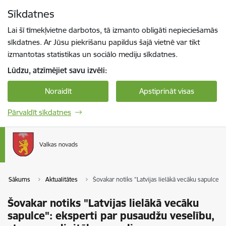
Pāriet uz lapas saturu
Sīkdatnes
Spied
lai meklētu
Enter
Lai šī tīmekļvietne darbotos, tā izmanto obligāti nepieciešamās
sīkdatnes. Ar Jūsu piekrišanu papildus šajā vietnē var tikt
izmantotas statistikas un sociālo mediju sīkdatnes.
Lūdzu, atzīmējiet savu izvēli:
Noraidīt
Apstiprināt visas
Pārvaldīt sīkdatnes
Sākums
Aktualitātes
Šovakar notiks "Latvijas lielākā vecāku sapulce":
Šovakar notiks "Latvijas lielākā vecāku
sapulce": eksperti par pusaudžu veselību,