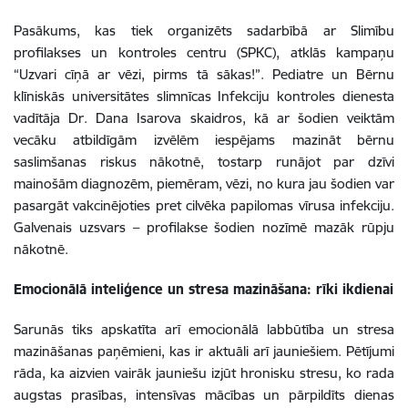
Pasākums, kas tiek organizēts sadarbībā ar Slimību
profilakses un kontroles centru (SPKC), atklās kampaņu
“Uzvari cīņā ar vēzi, pirms tā sākas!”. Pediatre un Bērnu
klīniskās universitātes slimnīcas Infekciju kontroles dienesta
vadītāja Dr. Dana Isarova skaidros, kā ar šodien veiktām
vecāku atbildīgām izvēlēm iespējams mazināt bērnu
saslimšanas riskus nākotnē, tostarp runājot par dzīvi
mainošām diagnozēm, piemēram, vēzi, no kura jau šodien var
pasargāt vakcinējoties pret cilvēka papilomas vīrusa infekciju.
Galvenais uzsvars – profilakse šodien nozīmē mazāk rūpju
nākotnē.
Emocionālā inteliģence un stresa mazināšana: rīki ikdienai
Sarunās tiks apskatīta arī emocionālā labbūtība un stresa
mazināšanas paņēmieni, kas ir aktuāli arī jauniešiem. Pētījumi
rāda, ka aizvien vairāk jauniešu izjūt hronisku stresu, ko rada
augstas prasības, intensīvas mācības un pārpildīts dienas