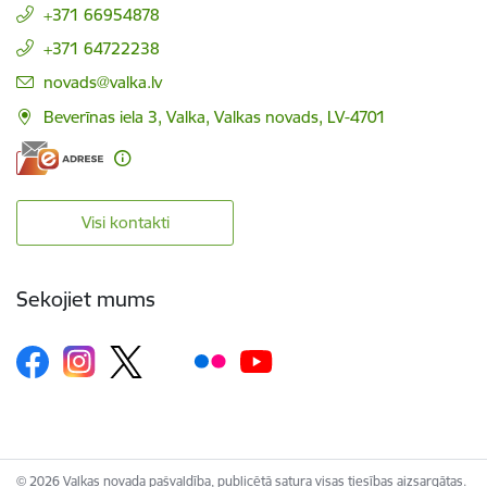
+371 66954878
+371 64722238
E-pasts:
novads@valka.lv
Beverīnas iela 3, Valka, Valkas novads, LV-4701
Visi kontakti
Sekojiet mums
© 2026 Valkas novada pašvaldība, publicētā satura visas tiesības aizsargātas.