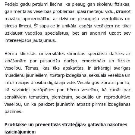
Pēdējo gadu pētījumi liecina, ka pieaug gan skolēnu fiziskās,
gan mentālās veselības problēmas, īpaši meiteņu vidū, izraisot
mazāku apmierinātību ar dzīvi un pieaugošu vientulības un
stresa līmeni. Šī sapulce ir unikāla iespēja vecākiem ne tikai
uzklausīt vadošos speciālistus, bet arī anonīmi uzdot sev
interesējošos jautājumus.
Bērnu klīniskās universitātes slimnīcas speciālisti dalīsies ar
zināšanām par pusaudžu garīgo, emocionālo un fizisko
veselību. Tēmas, kas tiks apskatītas, ir ārkārtīgi svarīgas
mūsdienu jauniešiem, tostarp izdegšana, seksuālā veselība un
informācijas drošība digitālajā vidē. Vecāki gūs izpratni par to,
kā savlaicīgi parūpēties par bērna veselību, kā runāt par
sensitīviem tematiem, piemēram, seksuālo un reproduktīvo
veselību, un kā palīdzēt jaunietim atpazīt pirmās izdegšanas
pazīmes.
Profilakse un preventīvās stratēģijas: gatavība nākotnes
izaicinājumiem