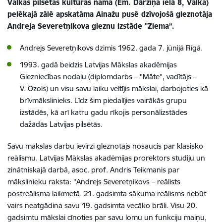
Valkas pilsētas kultūras nama (Em. Dārziņa ielā 8, Valka)
pelēkajā zālē apskatāma Ainažu pusē dzīvojošā gleznotāja
Andreja Severetņikova gleznu izstāde "Ziema”.
Andrejs Severetņikovs dzimis 1962. gada 7. jūnijā Rīgā.
1993. gadā beidzis Latvijas Mākslas akadēmijas
Glezniecības nodaļu (diplomdarbs – "Māte", vadītājs –
V. Ozols) un visu savu laiku veltījis mākslai, darbojoties kā
brīvmākslinieks. Līdz šim piedalījies vairākās grupu
izstādēs, kā arī katru gadu rīkojis personālizstādes
dažādās Latvijas pilsētās.
Savu mākslas darbu ievirzi gleznotājs nosaucis par klasisko
reālismu. Latvijas Mākslas akadēmijas prorektors studiju un
zinātniskajā darbā, asoc. prof. Andris Teikmanis par
mākslinieku raksta: "Andrejs Severetņikovs – reālists
postreālisma laikmetā. 21. gadsimta sākuma reālisms nebūt
vairs neatgādina savu 19. gadsimta vecāko brāli. Visu 20.
gadsimtu mākslai cīnoties par savu lomu un funkciju maiņu,