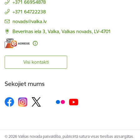
+371 66954878
+371 64722238
E-pasts:
novads@valka.lv
Beverīnas iela 3, Valka, Valkas novads, LV-4701
Visi kontakti
Sekojiet mums
© 2026 Valkas novada pašvaldība, publicētā satura visas tiesības aizsargātas.