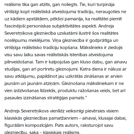
reālisms tika gan atzīts, gan noliegts. Tie, kuri turpināja
vīrišķīgi kopt reālistiskā atveidojuma tradīciju, neraugoties ne
uz kādiem apstākļiem, pēkšņi pamanīja, ka realitātei piemīt
fascinējoši personiskas subjektivitātes aspekti. Andreja
Severetņikova glezniecība uzskatāmi ilustrē šos realitātes
noslēpumu meklējums. Viņa glezniecība ir godprātīga un
vīrišķīga reālistisko tradīciju kopšana. Mākslinieks ir ziedojis
visu savu laiku savas reālistiskās īstenības atveidojuma
pilnveidošanai. Tam ir kalpojušas gan kluso dabu, gan ainavu
studijas, gan arī portretu gleznojumi. Katra diena ir nākusi ar
savu atklājumu, papildinot jau uzkrātās zināšanas ar arvien
jaunām un jaunām atziņām. Gleznošana māksliniekam ir ne
vien izdzīvošanas līdzeklis, produktu ražošanas veids, bet arī
pasaules izzināšanas stratēģijas pamats."
Andrejs Severetņikovs vienlīdz veiksmīgi pievērsies visiem
klasiskās glezniecības pamatžanriem – ainavai, klusajai dabai,
figurālām kompozīcijām. Pats autors, raksturojot savu
glezniecību, saka – klasiskais reālisms.