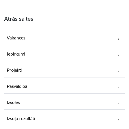
Kājene
Ātrās saites
Vakances
Iepirkumi
Projekti
Pašvaldība
Izsoles
Izsoļu rezultāti