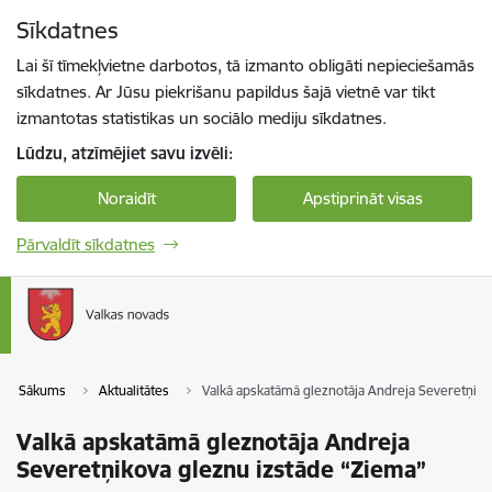
Pāriet uz lapas saturu
Sīkdatnes
Spied
lai meklētu
Enter
Lai šī tīmekļvietne darbotos, tā izmanto obligāti nepieciešamās
sīkdatnes. Ar Jūsu piekrišanu papildus šajā vietnē var tikt
izmantotas statistikas un sociālo mediju sīkdatnes.
Lūdzu, atzīmējiet savu izvēli:
Noraidīt
Apstiprināt visas
Pārvaldīt sīkdatnes
Sākums
Aktualitātes
Valkā apskatāmā gleznotāja Andreja Severetņiko
Valkā apskatāmā gleznotāja Andreja
Severetņikova gleznu izstāde “Ziema”