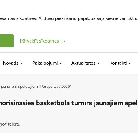
iešamās sīkdatnes. Ar Jūsu piekrišanu papildus šajā vietnē var tikt i
Pārvaldīt sīkdatnes
Novads
Pakalpojumi
Aktualitātes
Kontakti
s jaunajiem spēlētājiem “Perspektīva 2026"
norisināsies basketbola turnīrs jaunajiem spē
ņot tekstu