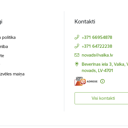
i
Kontakti
 politika
+371 66954878
+371 64722238
mība
E-pasts:
novads@valka.lv
te
Beverīnas iela 3, Valka, 
t
novads, LV-4701
izvēles maiņa
Visi kontakti