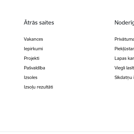
Kājene
Ātrās saites
Noderīg
Vakances
Privātuma
Iepirkumi
Piekļūsta
Projekti
Lapas kar
Pašvaldība
Viegli lasī
Izsoles
Sīkdatņu 
Izsoļu rezultāti