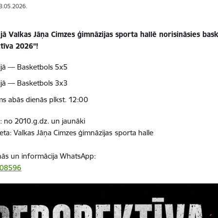
18.05.2026.
ijā Valkas Jāņa Cimzes ģimnāzijas sporta hallē norisināsies bas
tīva 2026”!
nijā — Basketbols 5x5
nijā — Basketbols 3x3
s abās dienās plkst. 12:00
i: no
2010.g.dz.
un jaunāki
ieta: Valkas Jāņa Cimzes ģimnāzijas
sporta halle
nās un informācija WhatsApp:
408596