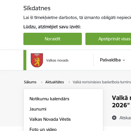
Pāriet uz lapas saturu
Sīkdatnes
Lai šī tīmekļvietne darbotos, tā izmanto obligāti nepiec
Lūdzu, atzīmējiet savu izvēli:
Noraidīt
Apstiprināt visas
Pašvaldība
Sākums
Aktualitātes
Valkā norisināsies basketbola turnīr
Valkā 
Notikumu kalendārs
2026"
Jaunumi
Atska
Valkas Novada Vēstis
Foto un video