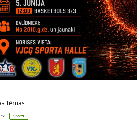
tas tēmas
es:
Sports