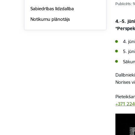
Publicēts: 
Sabiedrības līdzdalība
Notikumu plānotājs
4.–5. jūn
“Perspek
4. jū
5. jū
Sākum
Dalībniek
Norises v
Pieteikša
+371 22