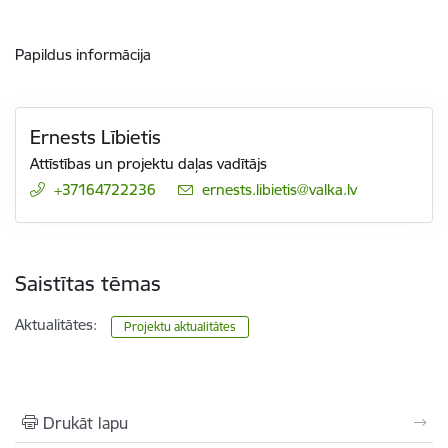
Papildus informācija
Ernests Lībietis
Attīstības un projektu daļas vadītājs
+37164722236
E-pasts:
ernests.libietis@valka.lv
Saistītas tēmas
Aktualitātes:
Projektu aktualitātes
Drukāt lapu