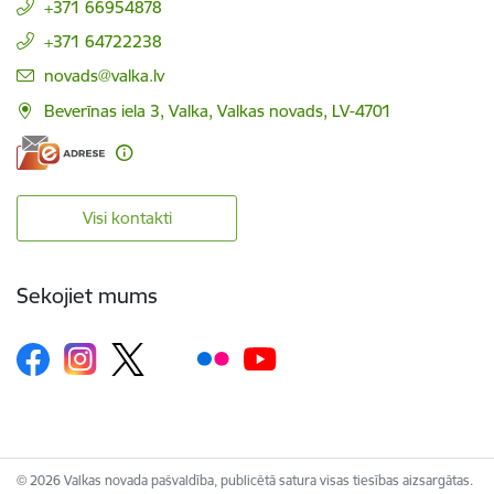
+371 66954878
+371 64722238
E-pasts:
novads@valka.lv
Beverīnas iela 3, Valka, Valkas novads, LV-4701
Visi kontakti
Sekojiet mums
© 2026 Valkas novada pašvaldība, publicētā satura visas tiesības aizsargātas.