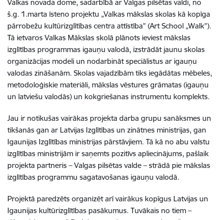
Valkas novada dome, sadarbībā ar Valgas pilsētas valdi, no
š.g. 1.marta īsteno projektu „Valkas mākslas skolas kā kopīga
pārrobežu kultūrizglītības centra attīstība” (Art School „Walk”).
Tā ietvaros Valkas Mākslas skolā plānots ieviest mākslas
izglītības programmas igauņu valodā, izstrādāt jaunu skolas
organizācijas modeli un nodarbināt speciālistus ar igauņu
valodas zināšanām. Skolas vajadzībām tiks iegādātas mēbeles,
metodoloģiskie materiāli, mākslas vēstures grāmatas (igauņu
un latviešu valodās) un kokgriešanas instrumentu komplekts.
Jau ir notikušas vairākas projekta darba grupu sanāksmes un
tikšanās gan ar Latvijas Izglītības un zinātnes ministrijas, gan
Igaunijas Izglītības ministrijas pārstāvjiem. Tā kā no abu valstu
izglītības ministrijām ir saņemts pozitīvs apliecinājums, pašlaik
projekta partneris – Valgas pilsētas valde – strādā pie mākslas
izglītības programmu sagatavošanas igauņu valodā.
Projektā paredzēts organizēt arī vairākus kopīgus Latvijas un
Igaunijas kultūrizglītības pasākumus. Tuvākais no tiem –