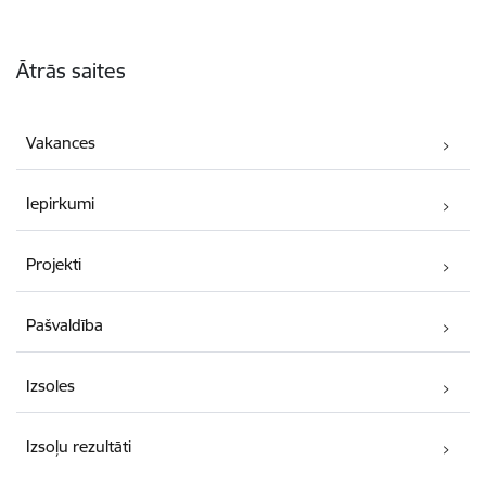
Kājene
Ātrās saites
Vakances
Iepirkumi
Projekti
Pašvaldība
Izsoles
Izsoļu rezultāti