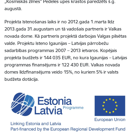
„Kosmiskās zīmes” Pedeles upes krastos paredzēts š.g.
augustā.
Projekta īstenošanas laiks ir no 2012.gada 1.marta līdz
2013.gada 31.augustam un tā vadošais partneris ir Valkas
novada dome. Kā partneris projektā darbojas Valgas pilsētas
valde. Projektu īsteno Igaunijas – Latvijas pārrobežu
sadarbības programmas 2007 – 2013 ietvaros. Kopējais
projekta budžets ir 144 035 EUR, no kura Igaunijas – Latvijas
programmas finansējums ir 122 430 EUR. Valkas novada
domes līdzfinansējums veido 15%, no kuriem 5% ir valsts
budžeta dotācija.