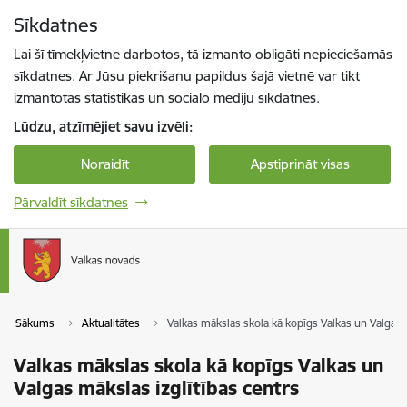
Pāriet uz lapas saturu
Sīkdatnes
Spied
lai meklētu
Enter
Lai šī tīmekļvietne darbotos, tā izmanto obligāti nepieciešamās
sīkdatnes. Ar Jūsu piekrišanu papildus šajā vietnē var tikt
izmantotas statistikas un sociālo mediju sīkdatnes.
Lūdzu, atzīmējiet savu izvēli:
Noraidīt
Apstiprināt visas
Pārvaldīt sīkdatnes
Sākums
Aktualitātes
Valkas mākslas skola kā kopīgs Valkas un Valgas 
Valkas mākslas skola kā kopīgs Valkas un
Valgas mākslas izglītības centrs