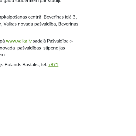
u gadu studentiem par studiju
 apkalpošanas centrā Beverīnas ielā 3,
, Valkas novada pašvaldība, Beverīnas
apā
www.valka.lv
sadaļā Pašvaldība->
novada pašvaldības stipendijas
iem
ājs Rolands Rastaks, tel.
+371