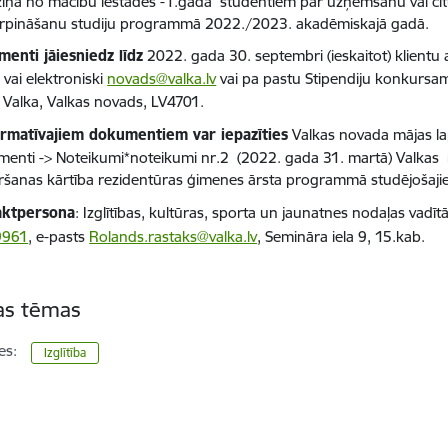
ziņa no mācību iestādes -1.gada studentiem par uzņemšanu vai cit
urpināšanu studiju programmā 2022./2023. akadēmiskajā gadā.
enti jāiesniedz līdz
2022. gada 30. septembri (ieskaitot) klientu
 vai elektroniski
novads@valka.lv
vai pa pastu Stipendiju konkursam
, Valka, Valkas novads, LV4701.
rmatīvajiem dokumentiem var iepazīties
Valkas novada mājas l
enti -> Noteikumi*noteikumi nr.2 (2022. gada 31. martā) Valkas 
iršanas kārtība rezidentūras ģimenes ārsta programmā studējošaj
aktpersona
: Izglītības, kultūras, sporta un jaunatnes nodaļas vadīt
9961
, e-pasts
Rolands.rastaks@valka.lv
, Semināra iela 9, 15.kab.
tas tēmas
es:
Izglītība