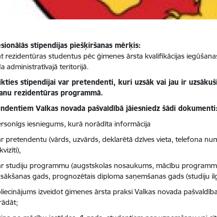
sionālās stipendijas piešķiršanas mērķis:
āt rezidentūras studentus pēc ģimenes ārsta kvalifikācijas iegūšana
 administratīvajā teritorijā.
ikties stipendijai var pretendenti, kuri uzsāk vai jau ir uzsākuš
anu rezidentūras programmā.
ndentiem Valkas novada pašvaldībā jāiesniedz šādi dokumenti
rsonīgs iesniegums, kurā norādīta informācija
r pretendentu (vārds, uzvārds, deklarētā dzīves vieta, telefona n
kvizīti),
r studiju programmu (augstskolas nosaukums, mācību programma, 
sākšanas gads, prognozētais diploma saņemšanas gads (studiju il
liecinājums izveidot ģimenes ārsta praksi Valkas novada pašvaldības 
rādāt;