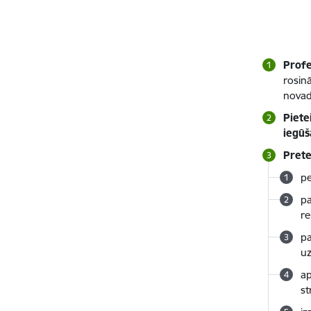
Profe
rosin
novada
Piete
iegūš
Prete
pe
pa
re
pa
uz
ap
st