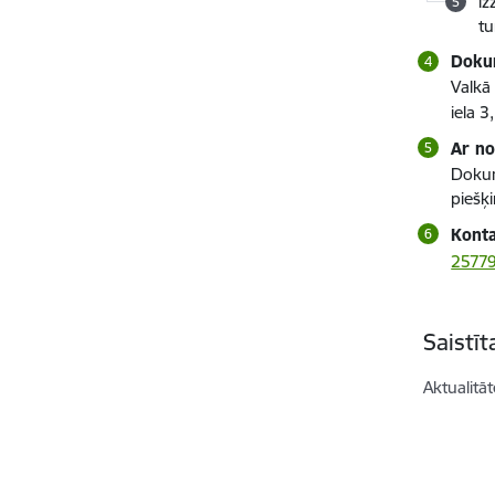
iz
t
Dokum
Valkā
iela 3
Ar no
Dokum
piešķ
Kont
2577
Saistī
Aktualitāt