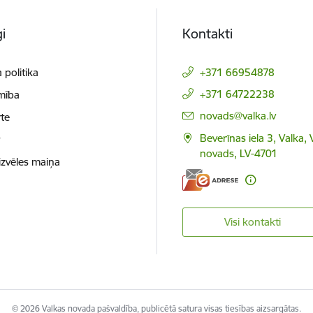
i
Kontakti
 politika
+371 66954878
+371 64722238
mība
E-pasts:
novads@valka.lv
te
Beverīnas iela 3, Valka, 
t
novads, LV-4701
izvēles maiņa
Visi kontakti
© 2026 Valkas novada pašvaldība, publicētā satura visas tiesības aizsargātas.