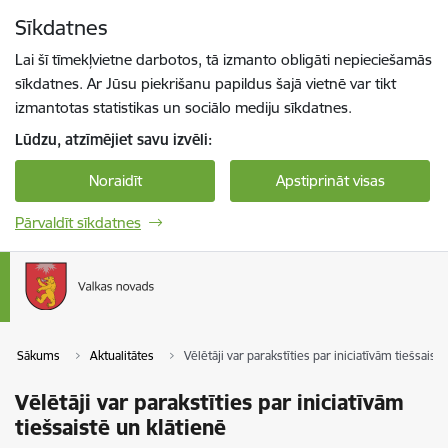
Pāriet uz lapas saturu
Sīkdatnes
Spied
lai meklētu
Enter
Lai šī tīmekļvietne darbotos, tā izmanto obligāti nepieciešamās
sīkdatnes. Ar Jūsu piekrišanu papildus šajā vietnē var tikt
izmantotas statistikas un sociālo mediju sīkdatnes.
Lūdzu, atzīmējiet savu izvēli:
Noraidīt
Apstiprināt visas
Pārvaldīt sīkdatnes
Sākums
Aktualitātes
Vēlētāji var parakstīties par iniciatīvām tiešsaist
Vēlētāji var parakstīties par iniciatīvām
tiešsaistē un klātienē