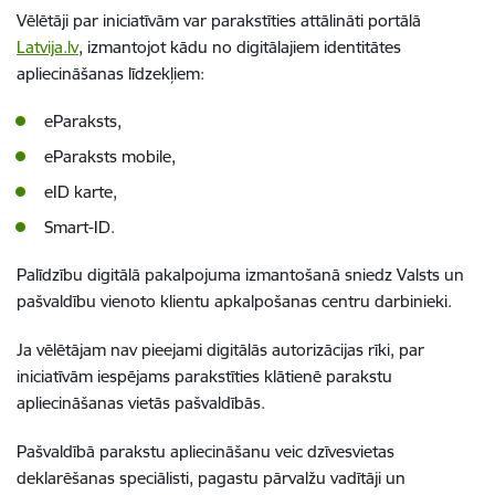
Vēlētāji par iniciatīvām var parakstīties attālināti portālā
Latvija.lv
, izmantojot kādu no digitālajiem identitātes
apliecināšanas līdzekļiem:
eParaksts,
eParaksts mobile,
eID karte,
Smart-ID.
Palīdzību digitālā pakalpojuma izmantošanā sniedz Valsts un
pašvaldību vienoto klientu apkalpošanas centru darbinieki.
Ja vēlētājam nav pieejami digitālās autorizācijas rīki, par
iniciatīvām iespējams parakstīties klātienē parakstu
apliecināšanas vietās pašvaldībās.
Pašvaldībā parakstu apliecināšanu veic dzīvesvietas
deklarēšanas speciālisti, pagastu pārvalžu vadītāji un