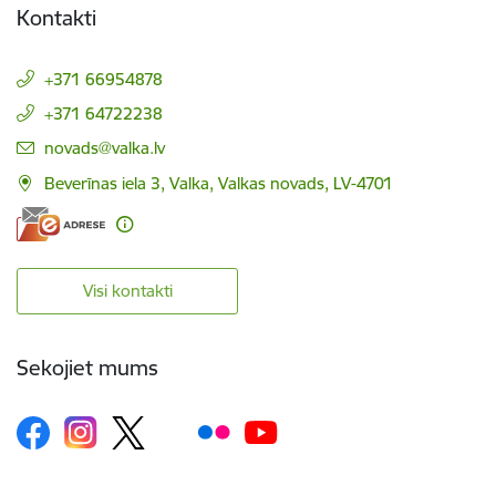
Kontakti
+371 66954878
+371 64722238
E-pasts:
novads@valka.lv
Beverīnas iela 3, Valka, Valkas novads, LV-4701
Visi kontakti
Sekojiet mums