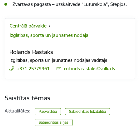
Zvārtavas pagastā – uzskaitvede “Luturskola”, Stepjos.
Centrālā pārvalde
Izglītības, sporta un jaunatnes nodaļa
Rolands Rastaks
Izglītības, sporta un jaunatnes nodaļas vadītājs
+371 25779961
E-pasts:
rolands.rastaks@valka.lv
Saistītas tēmas
Aktualitātes:
Pašvaldība
Sabiedrības līdzdalība
Sabiedrības ziņas