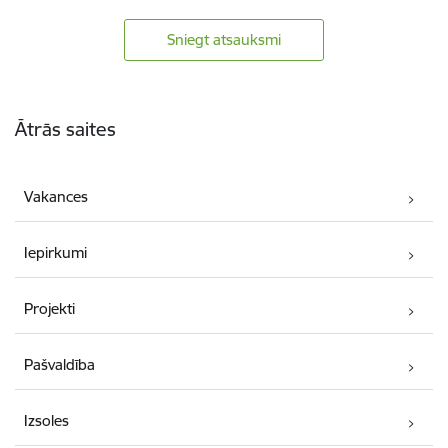
Sniegt atsauksmi
Kājene
Ātrās saites
Vakances
Iepirkumi
Projekti
Pašvaldība
Izsoles