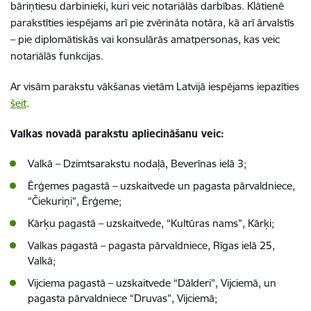
bāriņtiesu darbinieki, kuri veic notariālās darbības. Klātienē
parakstīties iespējams arī pie zvērināta notāra, kā arī ārvalstīs
– pie diplomātiskās vai konsulārās amatpersonas, kas veic
notariālās funkcijas.
Ar visām parakstu vākšanas vietām Latvijā iespējams iepazīties
šeit
.
Valkas novadā parakstu apliecināšanu veic:
Valkā – Dzimtsarakstu nodaļā, Beverīnas ielā 3;
Ērģemes pagastā – uzskaitvede un pagasta pārvaldniece,
“Čiekuriņi”, Ērģeme;
Kārķu pagastā – uzskaitvede, “Kultūras nams”, Kārķi;
Valkas pagastā – pagasta pārvaldniece, Rīgas ielā 25,
Valkā;
Vijciema pagastā – uzskaitvede “Dālderi”, Vijciemā, un
pagasta pārvaldniece “Druvas”, Vijciemā;