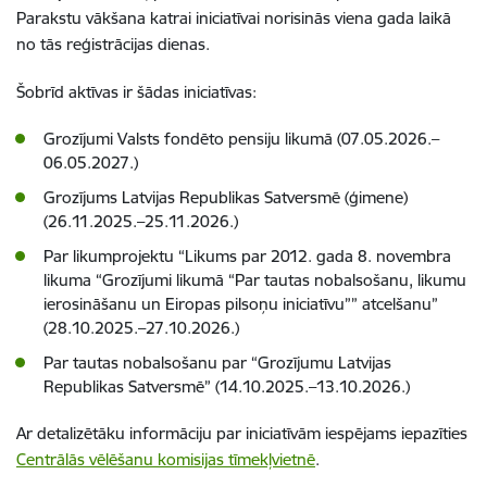
Parakstu vākšana katrai iniciatīvai norisinās viena gada laikā
no tās reģistrācijas dienas.
Šobrīd aktīvas ir šādas iniciatīvas:
Grozījumi Valsts fondēto pensiju likumā (07.05.2026.–
06.05.2027.)
Grozījums Latvijas Republikas Satversmē (ģimene)
(26.11.2025.–25.11.2026.)
Par likumprojektu “Likums par 2012. gada 8. novembra
likuma “Grozījumi likumā “Par tautas nobalsošanu, likumu
ierosināšanu un Eiropas pilsoņu iniciatīvu”” atcelšanu”
(28.10.2025.–27.10.2026.)
Par tautas nobalsošanu par “Grozījumu Latvijas
Republikas Satversmē” (14.10.2025.–13.10.2026.)
Ar detalizētāku informāciju par iniciatīvām iespējams iepazīties
Centrālās
vēlēšanu
komisijas tīmekļvietnē
.