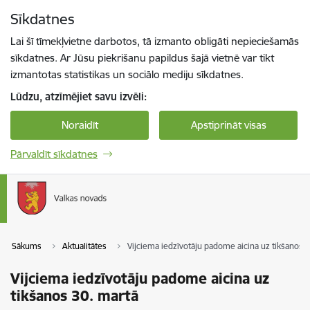
Pāriet uz lapas saturu
Sīkdatnes
Spied
lai meklētu
Enter
Lai šī tīmekļvietne darbotos, tā izmanto obligāti nepieciešamās
sīkdatnes. Ar Jūsu piekrišanu papildus šajā vietnē var tikt
izmantotas statistikas un sociālo mediju sīkdatnes.
Lūdzu, atzīmējiet savu izvēli:
Noraidīt
Apstiprināt visas
Pārvaldīt sīkdatnes
Sākums
Aktualitātes
Vijciema iedzīvotāju padome aicina uz tikšanos 
Vijciema iedzīvotāju padome aicina uz
tikšanos 30. martā