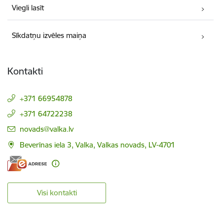
Viegli lasīt
Sīkdatņu izvēles maiņa
Kontakti
+371 66954878
+371 64722238
E-pasts:
novads@valka.lv
Beverīnas iela 3, Valka, Valkas novads, LV-4701
Visi kontakti