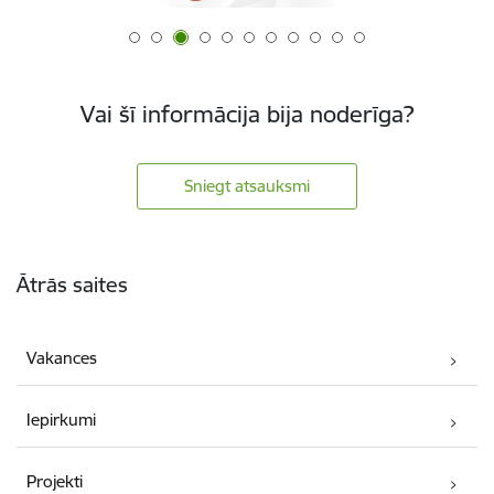
Vai šī informācija bija noderīga?
Sniegt atsauksmi
Kājene
Ātrās saites
Vakances
Iepirkumi
Projekti