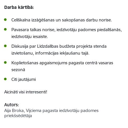
Darba kārtībā:
Celīškalna izzāģēšanas un sakopšanas darbu norise.
Pavasara talkas norise, iedzīvotāju padomes piedalīšanās,
iedzīvotāju iesaiste.
Diskusija par Līdzdalības budžeta projekta stenda
izvietošanu, informācijas iekļaušanu tajā.
Koplietošanas apgaismojums pagasta centrā vasaras
sezonā
Citi jautājumi
Aicināti visi interesenti!
Autors:
Aija Broka, Vijciema pagasta iedzīvotāju padomes
priekšsēdētāja