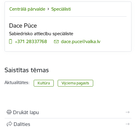
Centrālā pārvalde
Speciālisti
Dace Pūce
Sabiedrisko attiecību speciāliste
+371 28337768
E-pasts:
dace.puce@valka.lv
Saistītas tēmas
Aktualitātes:
Kultūra
Vijciema pagasts
Drukāt lapu
Dalīties