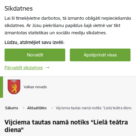
Pāriet uz lapas saturu
Sīkdatnes
Spied
lai meklētu
Enter
Lai šī tīmekļvietne darbotos, tā izmanto obligāti nepieciešamās
sīkdatnes. Ar Jūsu piekrišanu papildus šajā vietnē var tikt
izmantotas statistikas un sociālo mediju sīkdatnes.
Lūdzu, atzīmējiet savu izvēli:
Noraidīt
Apstiprināt visas
Pārvaldīt sīkdatnes
Sākums
Aktualitātes
Vijciema tautas namā notiks “Lielā teātra diena”
Vijciema tautas namā notiks “Lielā teātra
diena”