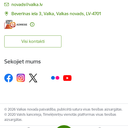
E-pasts:
novads@valka.lv
Beverīnas iela 3, Valka, Valkas novads, LV-4701
Visi kontakti
Sekojiet mums
© 2026 Valkas novada pašvaldība, publicētā satura visas tiesības aizsargātas.
© 2020 Valsts kanceleja, Tīmekļvietņu vienotās platformas visas tiesības
aizsargātas.