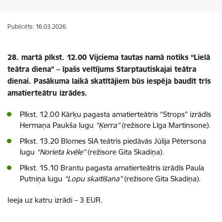
Publicēts: 16.03.2026.
28. martā plkst. 12.00 Vijciema tautas namā notiks “Lielā
teātra diena” – īpašs veltījums Starptautiskajai teātra
dienai. Pasākuma laikā skatītājiem būs iespēja baudīt trīs
amatierteātru izrādes.
Plkst. 12.00 Kārķu pagasta amatierteātris “Strops” izrādīs
Hermaņa Paukša lugu
“Ķerra”
(režisore Līga Martin­sone).
Plkst. 13.20 Blomes SIA teātris piedāvās Jūlija Pētersona
lugu
“Norieta kvēle”
(režisore Gita Skadiņa).
Plkst. 15.10 Brantu pagasta amatierteātris izrādīs Paula
Putniņa lugu
“Lopu skaitīšana”
(režisore Gita Skadiņa).
Ieeja uz katru izrādi – 3 EUR.