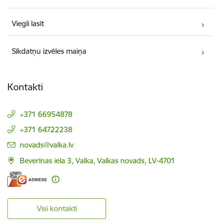
Viegli lasīt
Sīkdatņu izvēles maiņa
Kontakti
+371 66954878
+371 64722238
E-pasts:
novads@valka.lv
Beverīnas iela 3, Valka, Valkas novads, LV-4701
Visi kontakti