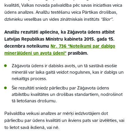
kvalitāti, Valkas novada pašvaldība pēc savas iniciatīvas veica
ūdens analīzes. Analīžu testēšanu veica Pārtikas drošības,
dzīvnieku veselības un vides zinātniskais institūts
“Bior”
.
Analīžu rezultāti apliecina, ka Zāģavota ūdens atbilst
Latvijas Republikas Ministru kabineta 2015. gada 15.
decembra noteikumu
Nr. 736 “Noteikumi par dabīgo
minerālūdeni un avota ūdeni”
prasībām.
Zāģavota ūdens ir dabisks avots, un tā sastāvā esošie
minerāli var laika gaitā veidot nogulsnes, kas ir dabīgs un
nekaitīgs process.
Šie rezultāti sniedz pārliecību par Zāģavota ūdens
atbilstību kvalitātes un drošības standartiem, nodrošinot
tā lietošanas drošumu.
Pašvaldība veikusi analīzes ar mērķi iedzīvotājiem dot
pārliecību par ūdens kvalitāti un ikviens pats var izvēlēties, vai
to lietot savā ikdienā, vai nē.