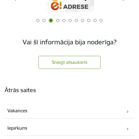
Vai šī informācija bija noderīga?
Sniegt atsauksmi
Kājene
Ātrās saites
Vakances
Iepirkumi