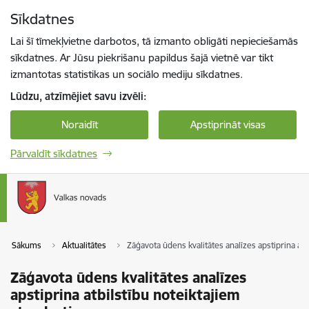
Pāriet uz lapas saturu
Sīkdatnes
Spied
lai meklētu
Enter
Lai šī tīmekļvietne darbotos, tā izmanto obligāti nepieciešamās
sīkdatnes. Ar Jūsu piekrišanu papildus šajā vietnē var tikt
izmantotas statistikas un sociālo mediju sīkdatnes.
Lūdzu, atzīmējiet savu izvēli:
Noraidīt
Apstiprināt visas
Pārvaldīt sīkdatnes
Sākums
Aktualitātes
Zāģavota ūdens kvalitātes analīzes apstiprina at
Zāģavota ūdens kvalitātes analīzes
apstiprina atbilstību noteiktajiem