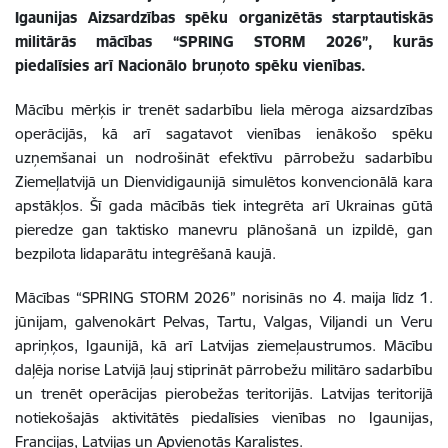
Igaunijas Aizsardzības spēku organizētās starptautiskās
militārās mācības “SPRING STORM 2026”, kurās
piedalīsies arī Nacionālo bruņoto spēku vienības.
Mācību mērķis ir trenēt sadarbību liela mēroga aizsardzības
operācijās, kā arī sagatavot vienības ienākošo spēku
uzņemšanai un nodrošināt efektīvu pārrobežu sadarbību
Ziemeļlatvijā un Dienvidigaunijā simulētos konvencionālā kara
apstākļos. Šī gada mācībās tiek integrēta arī Ukrainas gūtā
pieredze gan taktisko manevru plānošanā un izpildē, gan
bezpilota lidaparātu integrēšanā kaujā.
Mācības “SPRING STORM 2026” norisinās no 4. maija līdz 1.
jūnijam, galvenokārt Pelvas, Tartu, Valgas, Viljandi un Veru
apriņķos, Igaunijā, kā arī Latvijas ziemeļaustrumos. Mācību
daļēja norise Latvijā ļauj stiprināt pārrobežu militāro sadarbību
un trenēt operācijas pierobežas teritorijās. Latvijas teritorijā
notiekošajās aktivitātēs piedalīsies vienības no Igaunijas,
Francijas, Latvijas un Apvienotās Karalistes.