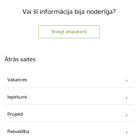
Vai šī informācija bija noderīga?
Sniegt atsauksmi
Kājene
Ātrās saites
Vakances
Iepirkumi
Projekti
Pašvaldība