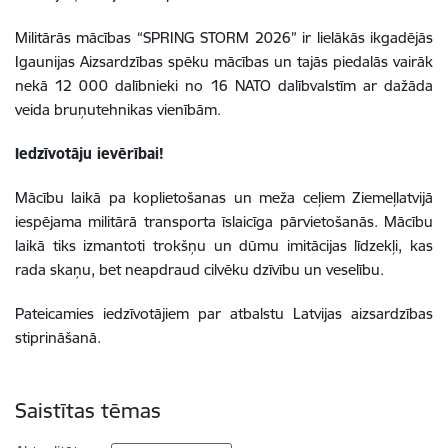
Militārās mācības “SPRING STORM 2026” ir lielākās ikgadējās
Igaunijas Aizsardzības spēku mācības un tajās piedalās vairāk
nekā 12 000 dalībnieki no 16 NATO dalībvalstīm ar dažāda
veida bruņutehnikas vienībām.
Iedzīvotāju ievērībai!
Mācību laikā pa koplietošanas un meža ceļiem Ziemeļlatvijā
iespējama militārā transporta īslaicīga pārvietošanās. Mācību
laikā tiks izmantoti trokšņu un dūmu imitācijas līdzekļi, kas
rada skaņu, bet neapdraud cilvēku dzīvību un veselību.
Pateicamies iedzīvotājiem par atbalstu Latvijas aizsardzības
stiprināšanā.
Saistītas tēmas