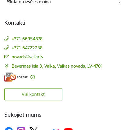
Sīkdatņu izvēles maiņa
Kontakti
+371 66954878
+371 64722238
E-pasts:
novads@valka.lv
Beverīnas iela 3, Valka, Valkas novads, LV-4701
Visi kontakti
Sekojiet mums