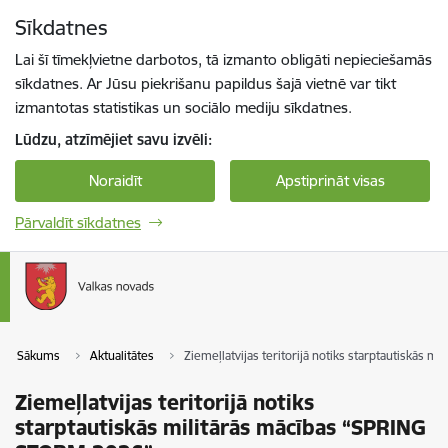
Pāriet uz lapas saturu
Sīkdatnes
Spied
lai meklētu
Enter
Lai šī tīmekļvietne darbotos, tā izmanto obligāti nepieciešamās
sīkdatnes. Ar Jūsu piekrišanu papildus šajā vietnē var tikt
izmantotas statistikas un sociālo mediju sīkdatnes.
Lūdzu, atzīmējiet savu izvēli:
Noraidīt
Apstiprināt visas
Pārvaldīt sīkdatnes
Sākums
Aktualitātes
Ziemeļlatvijas teritorijā notiks starptautiskās
Ziemeļlatvijas teritorijā notiks
starptautiskās militārās mācības “SPRING