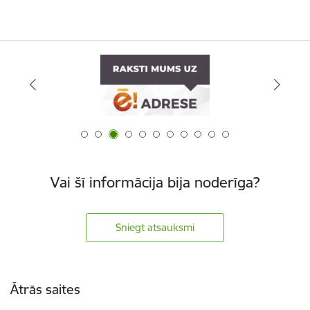
Vai šī informācija bija noderīga?
Sniegt atsauksmi
Kājene
Ātrās saites