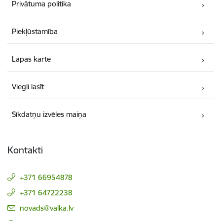
Privātuma politika
Piekļūstamība
Lapas karte
Viegli lasīt
Sīkdatņu izvēles maiņa
Kontakti
+371 66954878
+371 64722238
E-pasts:
novads@valka.lv