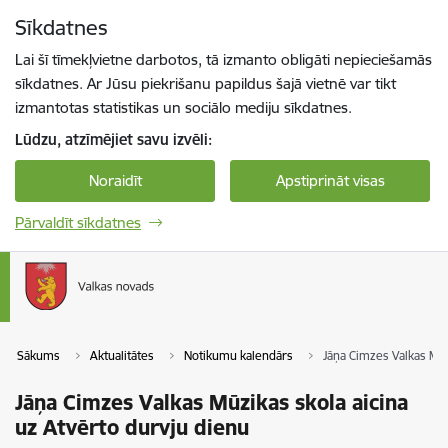
Pāriet uz lapas saturu
Sīkdatnes
Spied
lai meklētu
Enter
Lai šī tīmekļvietne darbotos, tā izmanto obligāti nepieciešamās
sīkdatnes. Ar Jūsu piekrišanu papildus šajā vietnē var tikt
izmantotas statistikas un sociālo mediju sīkdatnes.
Lūdzu, atzīmējiet savu izvēli:
Noraidīt
Apstiprināt visas
Pārvaldīt sīkdatnes
Sākums
Aktualitātes
Notikumu kalendārs
Jāņa Cimzes Valkas Mūz
Jāņa Cimzes Valkas Mūzikas skola aicina
uz Atvērto durvju dienu