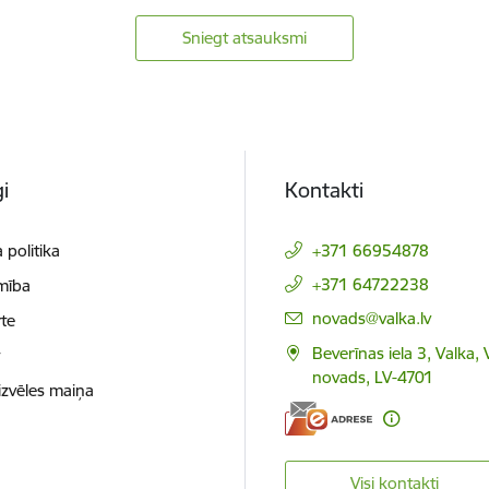
Sniegt atsauksmi
i
Kontakti
 politika
+371 66954878
+371 64722238
mība
E-pasts:
novads@valka.lv
te
Beverīnas iela 3, Valka, 
t
novads, LV-4701
izvēles maiņa
Visi kontakti