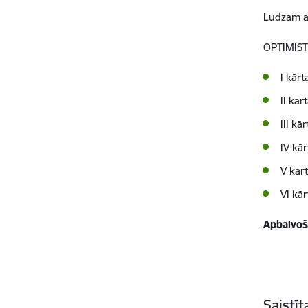
Lūdzam ap
OPTIMIST
I kārt
II kār
III kā
IV kār
V kār
VI kār
Apbalvoš
Saistī