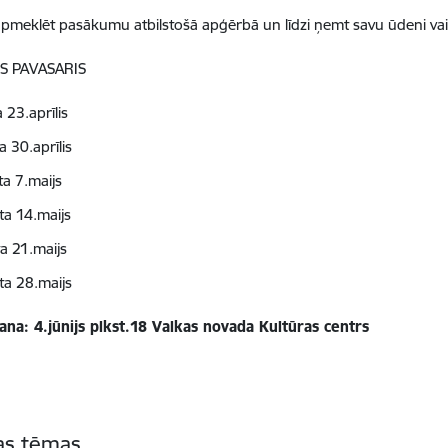
meklēt pasākumu atbilstošā apģērbā un līdzi ņemt savu ūdeni vai tē
S PAVASARIS
a 23.aprīlis
ta 30.aprīlis
rta 7.maijs
ta 14.maijs
ta 21.maijs
ta 28.maijs
ana: 4.jūnijs plkst.18 Valkas novada Kultūras centrs
tas tēmas