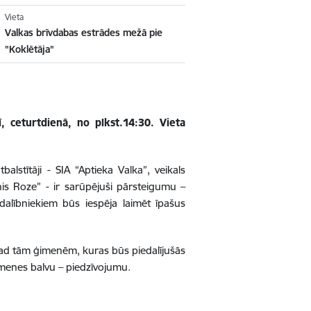
Vieta
Valkas brīvdabas estrādes mežā pie
"Koklētāja"
ī, ceturtdienā, no plkst.14:30. Vieta
stītāji - SIA “Aptieka Valka”, veikals
nis Roze” - ir sarūpējuši pārsteigumu –
a dalībniekiem būs iespēja laimēt īpašus
ad tām ģimenēm, kuras būs piedalījušās
menes balvu – piedzīvojumu.