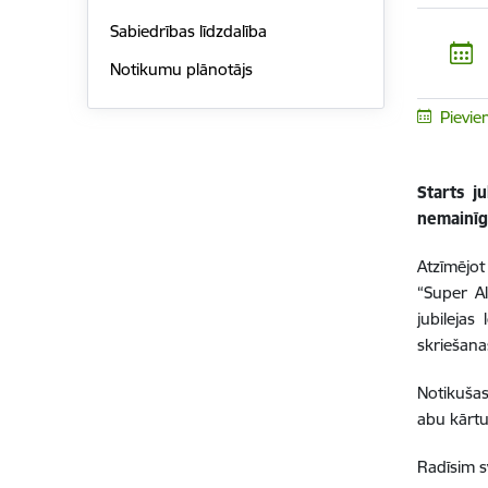
Sabiedrības līdzdalība
Notikumu plānotājs
Pievie
Starts j
nemainīg
Atzīmējot
“Super Al
jubilejas
skriešana
Notikušas
abu kārtu
Radīsim s