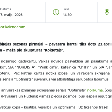
Datums
Laiks
7. maijs, 2026
14.30
not kalendāram
ubilejas sezonas pirmajai – pavasara kārtai tiks dots 23.aprīl
a – mežā pie skulptūras “Koklētājs”.
 nozīmīgo gadskārtu, Valkas novada pašvaldība un pasākuma atbal
ko”, SIA "NORDISTA", "Walk cafe”, kafejnīca “Chill’in” un SIA “Jā
 loteriju! Pēc katras kārtas notiks izloze, un vairākiem skrējien
s seriāla “Optimists” suvenīrus vai atbalstītāju sarūpētos labumus.
 arī vairākas izmaiņas skriešanas seriāla “Optimists”
nolikumā
. Šog
 (Pavasara un Rudens) vismaz piecos posmos, būs iespēja iegūt ģi
vētkus kopā – kustībā, veselībā un optimismā! Uz tikšanos trasē!