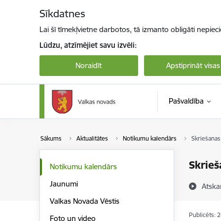
Pāriet uz lapas saturu
Sīkdatnes
Lai šī tīmekļvietne darbotos, tā izmanto obligāti nepiec
Lūdzu, atzīmējiet savu izvēli:
Noraidīt
Apstiprināt visas
Pašvaldība
Sākums
Aktualitātes
Notikumu kalendārs
Skriešanas 
Skrieš
Notikumu kalendārs
Jaunumi
Atska
Valkas Novada Vēstis
Publicēts: 
Foto un video