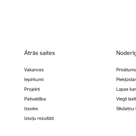
Kājene
Ātrās saites
Noderīg
Vakances
Privātuma
Iepirkumi
Piekļūsta
Projekti
Lapas kar
Pašvaldība
Viegli lasī
Izsoles
Sīkdatņu 
Izsoļu rezultāti