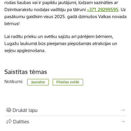
rodas šaubas vai ir papildu jautājumi, lūdzam sazināties ar
Dzimtsarakstu nodaļas vadītāju pa tālruni
+371 29299595
. Uz
pasākumu gaidīsim visus 2025. gadā dzimušos Valkas novada
bērnus!
Lai radītu prieku un svētku sajūtu arī pārējiem bērniem,
Lugažu laukumā būs pieejamas piepūšamās atrakcijas un
sejiņu apgleznošana.
Saistītas tēmas
Notikumi:
Jaunatne
Pilsētas svētki
Drukāt lapu
Dalīties