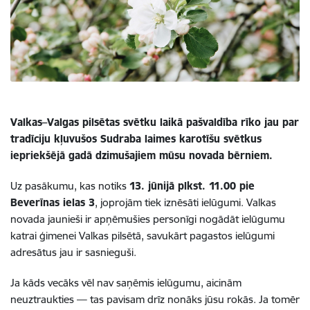
Valkas–Valgas pilsētas svētku laikā pašvaldība rīko jau par
tradīciju kļuvušos Sudraba laimes karotīšu svētkus
iepriekšējā gadā dzimušajiem mūsu novada bērniem.
Uz pasākumu, kas notiks
13. jūnijā plkst. 11.00 pie
Beverīnas ielas 3
, joprojām tiek iznēsāti ielūgumi. Valkas
novada jaunieši ir apņēmušies personīgi nogādāt ielūgumu
katrai ģimenei Valkas pilsētā, savukārt pagastos ielūgumi
adresātus jau ir sasnieguši.
Ja kāds vecāks vēl nav saņēmis ielūgumu, aicinām
neuztraukties — tas pavisam drīz nonāks jūsu rokās. Ja tomēr