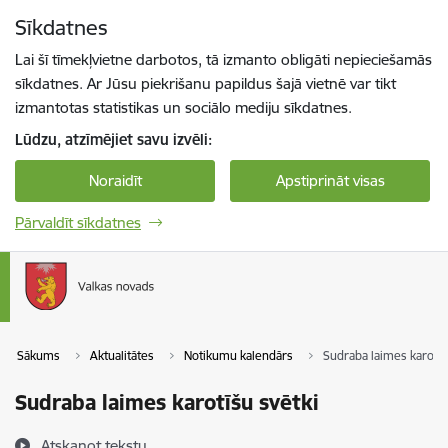
Pāriet uz lapas saturu
Sīkdatnes
Spied
lai meklētu
Enter
Lai šī tīmekļvietne darbotos, tā izmanto obligāti nepieciešamās
sīkdatnes. Ar Jūsu piekrišanu papildus šajā vietnē var tikt
izmantotas statistikas un sociālo mediju sīkdatnes.
Lūdzu, atzīmējiet savu izvēli:
Noraidīt
Apstiprināt visas
Pārvaldīt sīkdatnes
Sākums
Aktualitātes
Notikumu kalendārs
Sudraba laimes karotīš
Sudraba laimes karotīšu svētki
Atskaņot tekstu