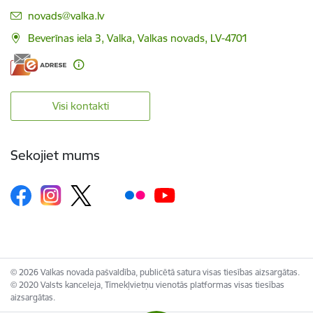
E-pasts:
novads@valka.lv
Beverīnas iela 3, Valka, Valkas novads, LV-4701
Visi kontakti
Sekojiet mums
© 2026 Valkas novada pašvaldība, publicētā satura visas tiesības aizsargātas.
© 2020 Valsts kanceleja, Tīmekļvietņu vienotās platformas visas tiesības
aizsargātas.