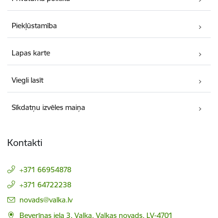
Piekļūstamība
Lapas karte
Viegli lasīt
Sīkdatņu izvēles maiņa
Kontakti
+371 66954878
+371 64722238
E-pasts:
novads@valka.lv
Beverīnas iela 3, Valka, Valkas novads, LV-4701