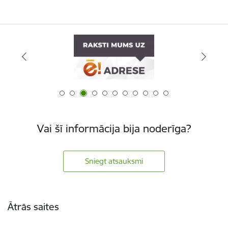
Vai šī informācija bija noderīga?
Sniegt atsauksmi
Kājene
Ātrās saites