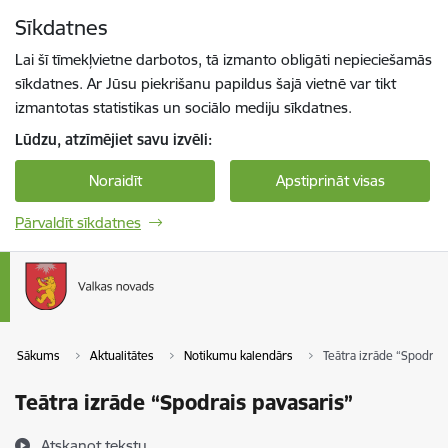
Pāriet uz lapas saturu
Sīkdatnes
Spied
lai meklētu
Enter
Lai šī tīmekļvietne darbotos, tā izmanto obligāti nepieciešamās
sīkdatnes. Ar Jūsu piekrišanu papildus šajā vietnē var tikt
izmantotas statistikas un sociālo mediju sīkdatnes.
Lūdzu, atzīmējiet savu izvēli:
Noraidīt
Apstiprināt visas
Pārvaldīt sīkdatnes
Sākums
Aktualitātes
Notikumu kalendārs
Teātra izrāde “Spodrai
Teātra izrāde “Spodrais pavasaris”
Atskaņot tekstu