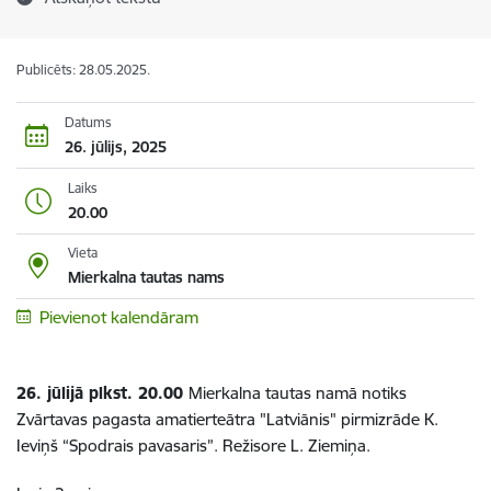
Publicēts: 28.05.2025.
Datums
26. jūlijs, 2025
Laiks
20.00
Vieta
Mierkalna tautas nams
Pievienot kalendāram
26. jūlijā plkst. 20.00
Mierkalna tautas namā notiks
Zvārtavas pagasta amatierteātra "Latviānis" pirmizrāde K.
Ieviņš “Spodrais pavasaris”. Režisore L. Ziemiņa.