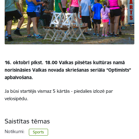
16. oktobrī plkst. 18.00 Valkas pilsētas kultūras namā
norisināsies Valkas novada skriešanas seriāla “Optimists”
apbalvošana.
Ja būsi startējis vismaz 5 kārtās - piedalies izlozē par
velosipēdu.
Saistītas tēmas
Notikumi:
Sports