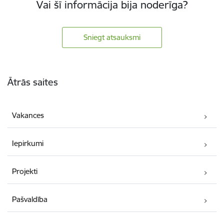
Vai šī informācija bija noderīga?
Sniegt atsauksmi
Kājene
Ātrās saites
Vakances
Iepirkumi
Projekti
Pašvaldība