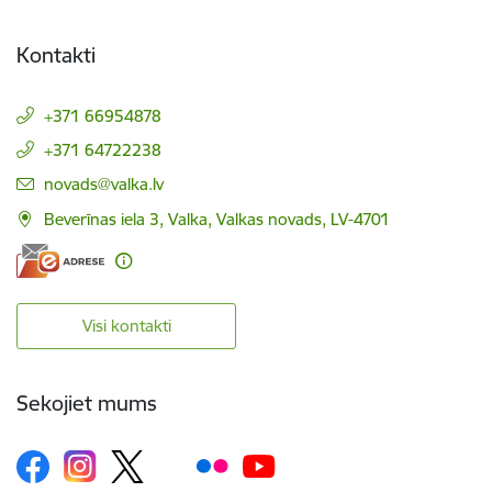
Kontakti
+371 66954878
+371 64722238
E-pasts:
novads@valka.lv
Beverīnas iela 3, Valka, Valkas novads, LV-4701
Visi kontakti
Sekojiet mums