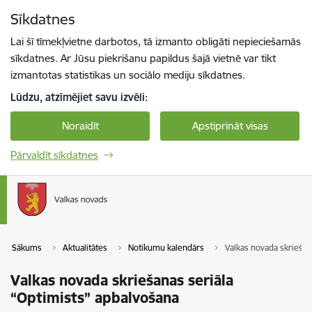
Pāriet uz lapas saturu
Sīkdatnes
Spied
lai meklētu
Enter
Lai šī tīmekļvietne darbotos, tā izmanto obligāti nepieciešamās
sīkdatnes. Ar Jūsu piekrišanu papildus šajā vietnē var tikt
izmantotas statistikas un sociālo mediju sīkdatnes.
Lūdzu, atzīmējiet savu izvēli:
Noraidīt
Apstiprināt visas
Pārvaldīt sīkdatnes
Sākums
Aktualitātes
Notikumu kalendārs
Valkas novada skriešan
Valkas novada skriešanas seriāla
“Optimists” apbalvošana