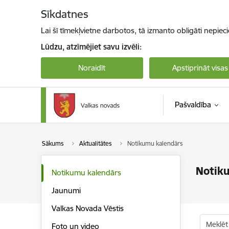
Pāriet uz lapas saturu
Sīkdatnes
Lai šī tīmekļvietne darbotos, tā izmanto obligāti nepiec
Lūdzu, atzīmējiet savu izvēli:
Noraidīt
Apstiprināt visas
Pašvaldība
Sākums
Aktualitātes
Notikumu kalendārs
Notik
Notikumu kalendārs
Jaunumi
Valkas Novada Vēstis
Meklēt
Foto un video