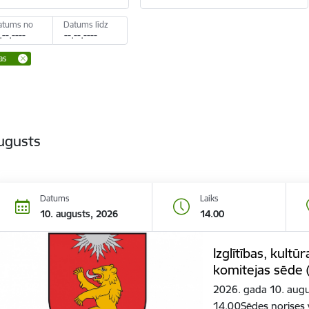
atums no
Datums līdz
as
ugusts
Datums
Laiks
10. augusts, 2026
14.00
Izglītības, kultū
komitejas sēde 
2026. gada 10. augu
14.00Sēdes norises 