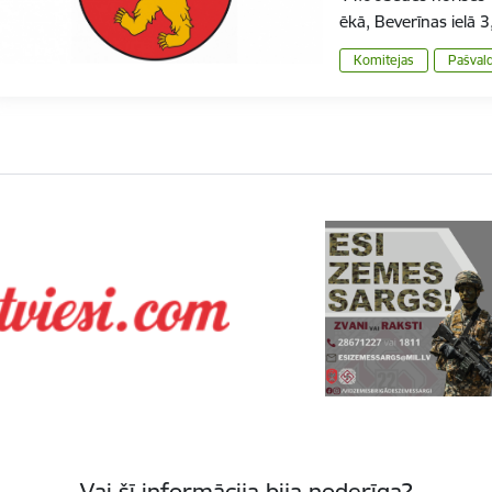
ēkā, Beverīnas ielā 
Komitejas
Pašval
Vai šī informācija bija noderīga?