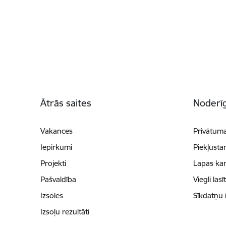
Kājene
Ātrās saites
Noderīg
Vakances
Privātuma
Iepirkumi
Piekļūsta
Projekti
Lapas kar
Pašvaldība
Viegli lasī
Izsoles
Sīkdatņu 
Izsoļu rezultāti