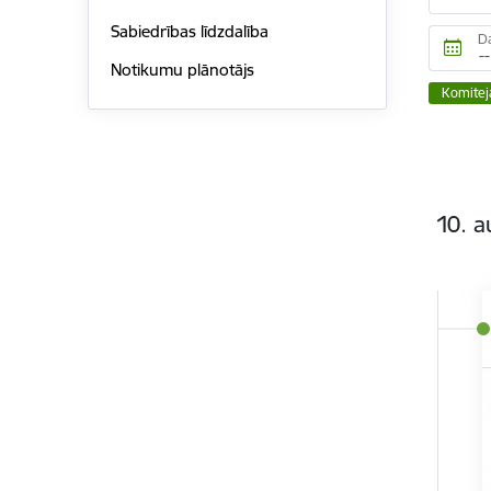
Sabiedrības līdzdalība
D
Notikumu plānotājs
Komitej
10. a