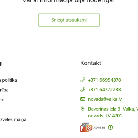
Sniegt atsauksmi
i
Kontakti
 politika
+371 66954878
+371 64722238
mība
E-pasts:
novads@valka.lv
te
Beverīnas iela 3, Valka, 
t
novads, LV-4701
izvēles maiņa