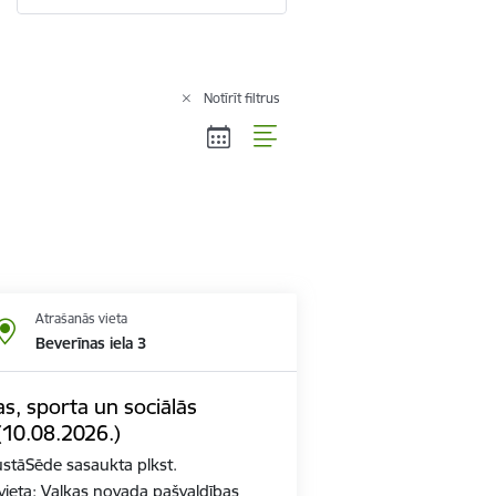
Notīrīt filtrus
Atrašanās vieta
Beverīnas iela 3
ras, sporta un sociālās
(10.08.2026.)
stāSēde sasaukta plkst.
vieta: Valkas novada pašvaldības