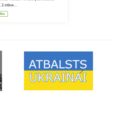
3, 2.stāva…
dība