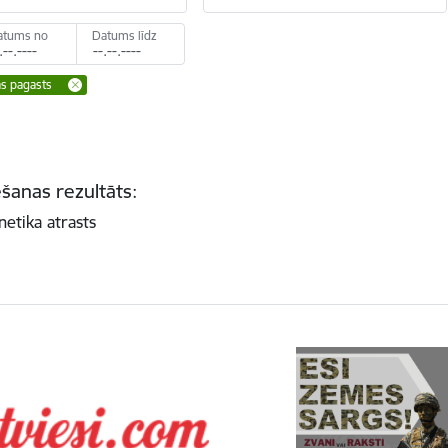
atums no
Datums līdz
as pagasts
šanas rezultāts:
netika atrasts