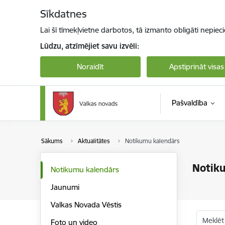
Pāriet uz lapas saturu
Sīkdatnes
Lai šī tīmekļvietne darbotos, tā izmanto obligāti nepiec
Lūdzu, atzīmējiet savu izvēli:
Noraidīt
Apstiprināt visas
Pašvaldība
Sākums
Aktualitātes
Notikumu kalendārs
Notik
Notikumu kalendārs
Jaunumi
Valkas Novada Vēstis
Meklēt
Foto un video