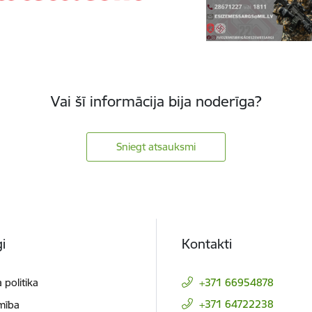
Vai šī informācija bija noderīga?
Sniegt atsauksmi
i
Kontakti
 politika
+371 66954878
+371 64722238
mība