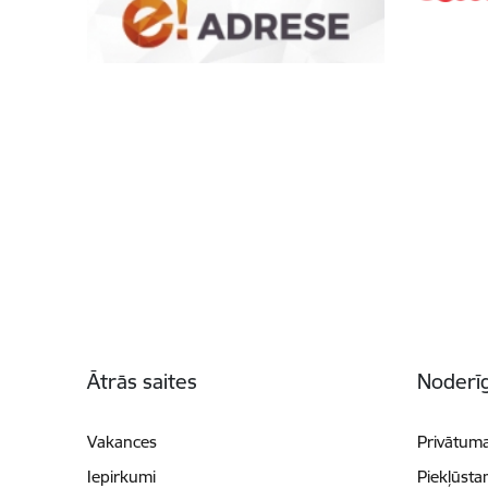
Kājene
Ātrās saites
Noderīg
Vakances
Privātuma
Iepirkumi
Piekļūsta