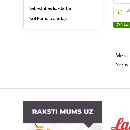
Sabiedrības līdzdalība
D
Notikumu plānotājs
Zvārtav
Meklē
Nekas 