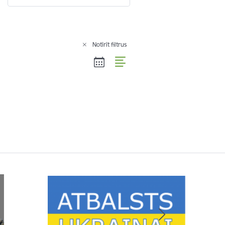
Notīrīt filtrus