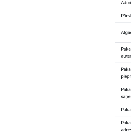
Admin
Pārs
Atgā
Paka
auten
Paka
piepr
Paka
saņe
Paka
Paka
adres