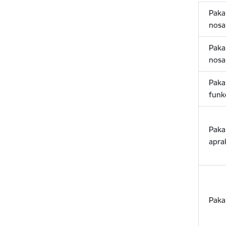
Paka
nos
Paka
nos
Paka
funk
Paka
apra
Paka