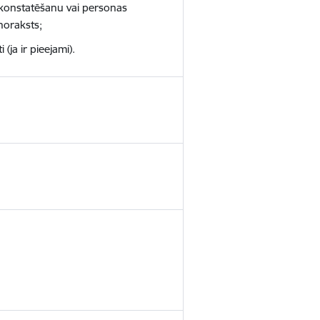
 konstatēšanu vai personas
noraksts;
ja ir pieejami).