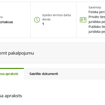
Saņēmējs
Fiziska pe
Izpildes termiņš darba
Privāto tie
na
dienās
juridiska p
ezmaksas
1
Publisko ti
juridiska p
emt pakalpojumu
esa apraksts
Saistītie dokumenti
sa apraksts