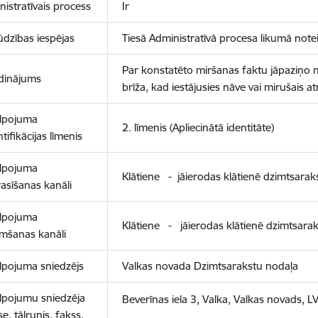
istratīvais process
Ir
ūdzības iespējas
Tiesā Administratīvā procesa likumā notei
Par konstatēto miršanas faktu jāpaziņo n
dinājums
brīža, kad iestājusies nāve vai mirušais at
lpojuma
2. līmenis (Apliecinātā identitāte)
tifikācijas līmenis
lpojuma
Klātiene - jāierodas klātienē dzimtsarak
asīšanas kanāli
lpojuma
Klātiene - jāierodas klātienē dzimtsara
mšanas kanāli
lpojuma sniedzējs
Valkas novada Dzimtsarakstu nodaļa
lpojumu sniedzēja
Beverīnas iela 3, Valka, Valkas novads, L
e, tālrunis, fakss,