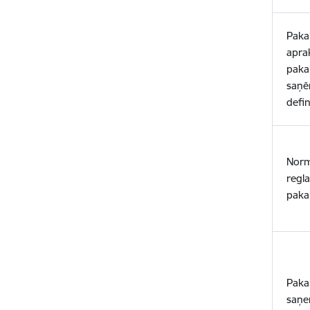
Paka
aprak
paka
saņē
definē
Norma
regl
paka
Paka
saņe