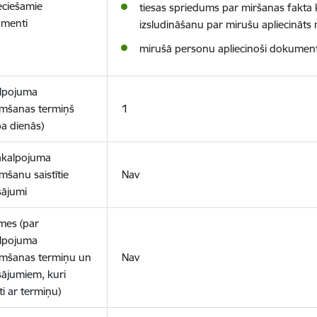
eciešamie
tiesas spriedums par miršanas fakta
menti
izsludināšanu par mirušu apliecināts 
mirušā personu apliecinoši dokumenti (
lpojuma
mšanas termiņš
1
ba dienās)
akalpojuma
mšanu saistītie
Nav
ājumi
īmes (par
lpojuma
mšanas termiņu un
Nav
ājumiem, kuri
īti ar termiņu)