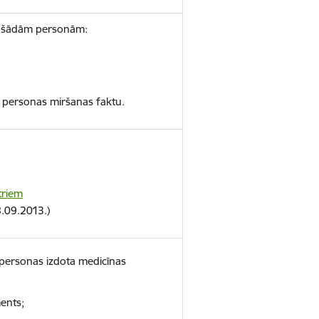
r šādām personām:
ar personas miršanas faktu.
triem
8.09.2013.)
s personas izdota medicīnas
ents;