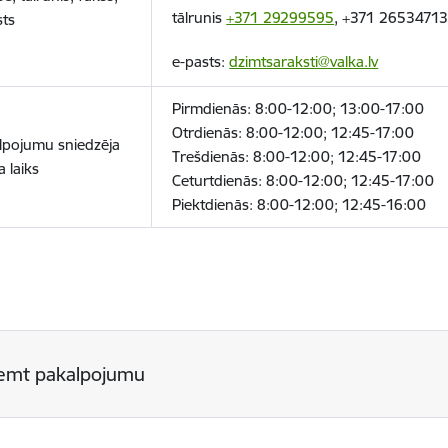
tālrunis
+371 29299595
, +371 2653471
sts
e-pasts:
dzimtsaraksti@valka.lv
Pirmdienās: 8:00-12:00; 13:00-17:00
Otrdienās: 8:00-12:00; 12:45-17:00
lpojumu sniedzēja
Trešdienās: 8:00-12:00; 12:45-17:00
 laiks
Ceturtdienās: 8:00-12:00; 12:45-17:00
Piektdienās: 8:00-12:00; 12:45-16:00
emt pakalpojumu