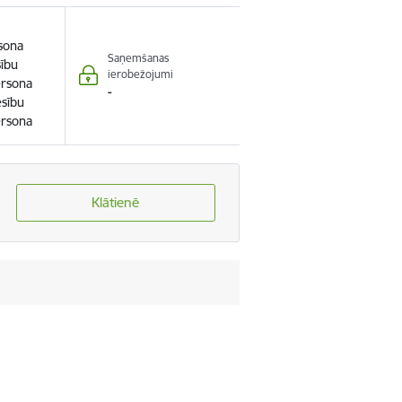
rsona
Saņemšanas
sību
ierobežojumi
ersona
-
esību
ersona
Klātienē