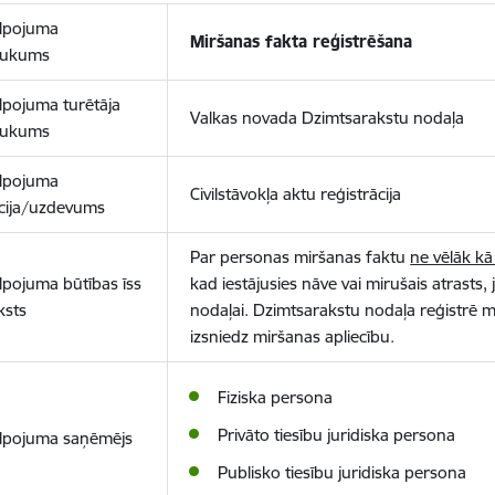
lpojuma
Miršanas fakta reģistrēšana
aukums
lpojuma turētāja
Valkas novada Dzimtsarakstu nodaļa
aukums
lpojuma
Civilstāvokļa aktu reģistrācija
cija/uzdevums
Par personas miršanas faktu
ne vēlāk k
lpojuma būtības īss
kad iestājusies nāve vai mirušais atrasts
ksts
nodaļai. Dzimtsarakstu nodaļa reģistrē m
izsniedz miršanas apliecību.
Fiziska persona
Privāto tiesību juridiska persona
lpojuma saņēmējs
Publisko tiesību juridiska persona