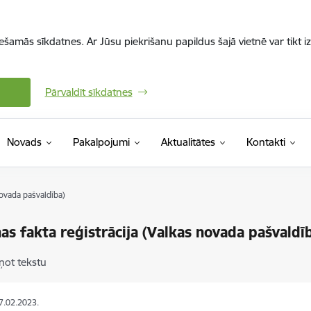
iešamās sīkdatnes. Ar Jūsu piekrišanu papildus šajā vietnē var tikt i
Pārvaldīt sīkdatnes
Novads
Pakalpojumi
Aktualitātes
Kontakti
novada pašvaldība)
as fakta reģistrācija (Valkas novada pašvaldī
ņot tekstu
07.02.2023.