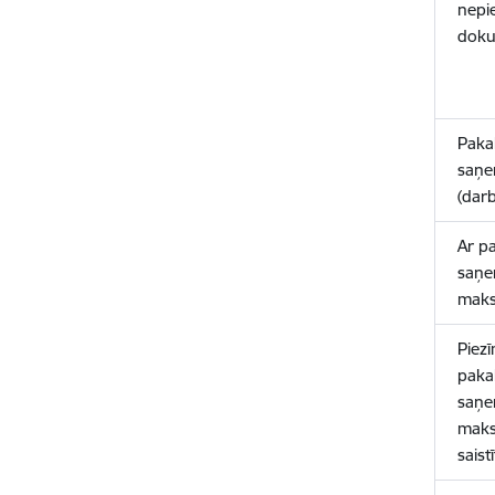
nepi
doku
Paka
saņe
(dar
Ar p
saņe
maks
Piez
paka
saņe
maks
saist