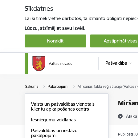
Pāriet uz lapas saturu
Sīkdatnes
Lai šī tīmekļvietne darbotos, tā izmanto obligāti nepiec
Lūdzu, atzīmējiet savu izvēli:
Noraidīt
Apstiprināt visas
Pašvaldība
Sākums
Pakalpojumi
Miršanas fakta reģistrācija (Valkas 
Miršan
Valsts un pašvaldības vienotais
klientu apkalpošanas centrs
Atska
Iesniegumu veidlapas
Pašvaldības un iestāžu
Publicēts: 
pakalpojumi