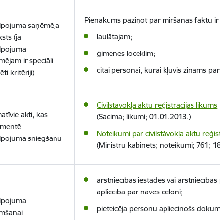
Pienākums paziņot par miršanas faktu i
lpojuma saņēmēja
laulātajam;
sts (ja
lpojuma
ģimenes loceklim;
mējam ir speciāli
citai personai, kurai kļuvis zināms p
ti kritēriji)
Civilstāvokļa aktu reģistrācijas likums
tīvie akti, kas
(Saeima; likumi; 01.01.2013.)
amentē
Noteikumi par civilstāvokļa aktu reģis
lpojuma sniegšanu
(Ministru kabinets; noteikumi; 761; 1
ārstniecības iestādes vai ārstniecība
apliecība par nāves cēloni;
lpojuma
pieteicēja personu apliecinošs dokum
mšanai