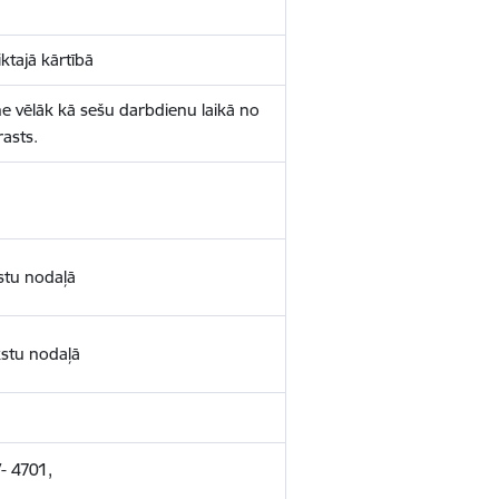
ktajā kārtībā
e vēlāk kā sešu darbdienu laikā no
rasts.
stu nodaļā
kstu nodaļā
V- 4701,