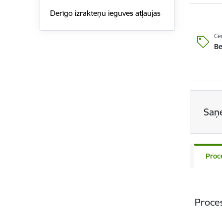
Derīgo izrakteņu ieguves atļaujas
Ce
B
Saņ
Proc
Proce