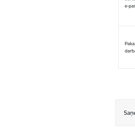
e-pa
Paka
darba
Saņ