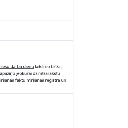
ā sešu darba dienu
laikā no brīža,
, jāpaziņo jebkurai dzimtsarakstu
iršanas faktu miršanas reģistrā un