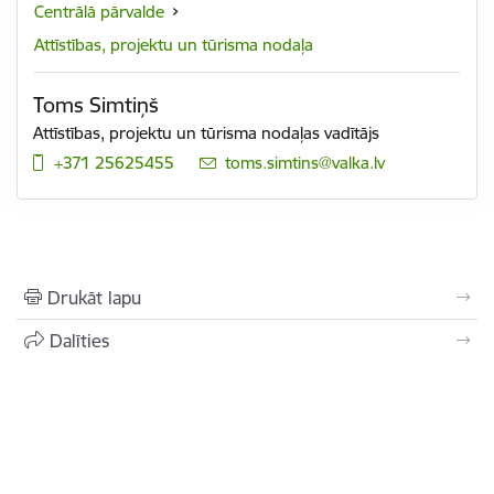
Centrālā pārvalde
Attīstības, projektu un tūrisma nodaļa
Toms Simtiņš
Attīstības, projektu un tūrisma nodaļas vadītājs
+371 25625455
E-pasts:
toms.simtins@valka.lv
Drukāt lapu
Dalīties