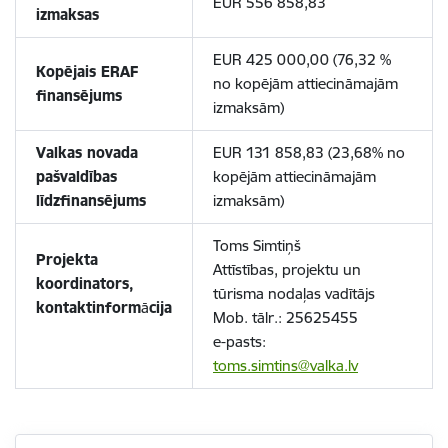
EUR 556 858,83
izmaksas
EUR 425 000,00 (76,32 %
Kopējais ERAF
no kopējām attiecināmajām
finansējums
izmaksām)
Valkas novada
EUR 131 858,83 (23,68% no
pašvaldības
kopējām attiecināmajām
līdzfinansējums
izmaksām)
Toms Simtiņš
Projekta
Attīstības, projektu un
koordinators,
tūrisma nodaļas vadītājs
kontaktinform
ā
cija
Mob. tālr.: 25625455
e-pasts:
toms.simtins@valka.lv