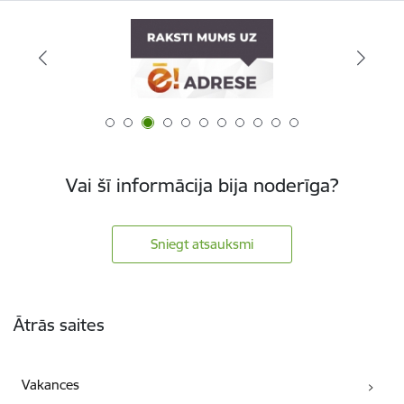
Vai šī informācija bija noderīga?
Sniegt atsauksmi
Kājene
Ātrās saites
Vakances