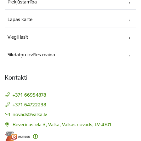
Piekļūstamība
Lapas karte
Viegli lasīt
Sīkdatņu izvēles maiņa
Kontakti
+371 66954878
+371 64722238
E-pasts:
novads@valka.lv
Beverīnas iela 3, Valka, Valkas novads, LV-4701