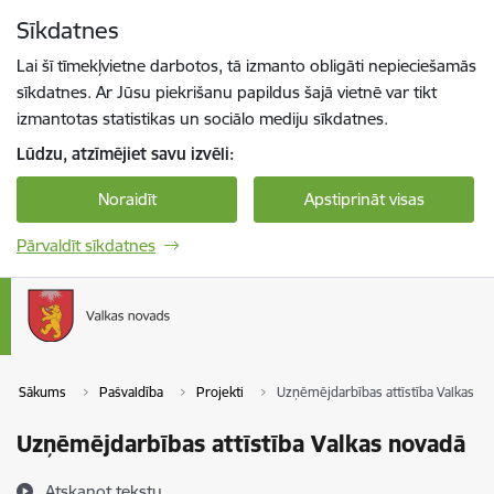
Pāriet uz lapas saturu
Sīkdatnes
Spied
lai meklētu
Enter
Lai šī tīmekļvietne darbotos, tā izmanto obligāti nepieciešamās
sīkdatnes. Ar Jūsu piekrišanu papildus šajā vietnē var tikt
izmantotas statistikas un sociālo mediju sīkdatnes.
Lūdzu, atzīmējiet savu izvēli:
Noraidīt
Apstiprināt visas
Pārvaldīt sīkdatnes
Sākums
Pašvaldība
Projekti
Uzņēmējdarbības attīstība Valkas n
Uzņēmējdarbības attīstība Valkas novadā
Atskaņot tekstu