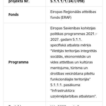
projekta Nr.
5.1.1.1/1/24/I/018
)
Eiropas Reģionālās attīstības
Fonds
fonds (ERAF)
Eiropas Savienības kohēzijas
politikas programmas 2021.–
2027. gadam 5.1.1.
specifiskā atbalsta mērķis
“Vietējās teritorijas integrētās
sociālās, ekonomiskās un
Programma
vides attīstības un kultūras
mantojuma, tūrisma un
drošības veicināšana pilsētu
funkcionālajās teritorijās”
5.1.1.1. pasākuma
“Infrastruktūra
uzņēmējdarbības atbalstam”.