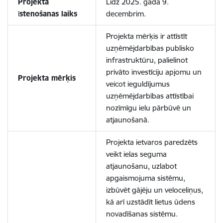
Projekta
Līdz 2025. gada 9.
ī
stenošanas laiks
decembrim.
Projekta mērķis ir attīstīt
uzņēmējdarbības publisko
infrastruktūru, palielinot
privāto investīciju apjomu un
Projekta m
ērķis
veicot ieguldījumus
uzņēmējdarbības attīstībai
nozīmīgu ielu pārbūvē un
atjaunošanā.
Projekta ietvaros paredzēts
veikt ielas seguma
atjaunošanu, uzlabot
apgaismojuma sistēmu,
izbūvēt gājēju un veloceliņus,
kā arī uzstādīt lietus ūdens
novadīšanas sistēmu.