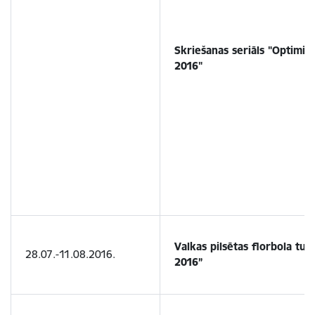
Skriešanas seriāls "Optimist
2016"
Valkas pils
ē
tas florbola tur
28.07.-11.08.2016.
2016”