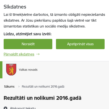
Pāriet uz lapas saturu
Sīkdatnes
Spied
lai meklētu
Enter
Lai šī tīmekļvietne darbotos, tā izmanto obligāti nepieciešamās
sīkdatnes. Ar Jūsu piekrišanu papildus šajā vietnē var tikt
izmantotas statistikas un sociālo mediju sīkdatnes.
Lūdzu, atzīmējiet savu izvēli:
Noraidīt
Apstiprināt visas
Pārvaldīt sīkdatnes
Sākums
Rezultāti un nolikumi 2016.gadā
Rezultāti un nolikumi 2016.gadā
Atskaņot tekstu