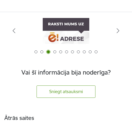
Vai šī informācija bija noderīga?
Sniegt atsauksmi
Kājene
Ātrās saites