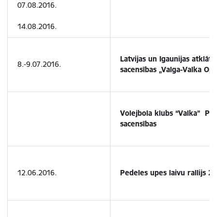
07.08.2016.
14.08.2016.
Latvijas un Igaunijas atklātā
8.-9.07.2016.
sacensības „Valga-Valka Op
Volejbola klubs “Valka”
Plu
sacensības
12.06.2016.
Pedeles upes laivu rallijs 2