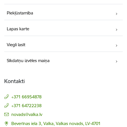
Piekļūstamība
Lapas karte
Viegli lasīt
Sīkdatņu izvēles maiņa
Kontakti
+371 66954878
+371 64722238
E-pasts:
novads@valka.lv
Beverīnas iela 3, Valka, Valkas novads, LV-4701