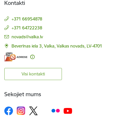
Kontakti
+371 66954878
+371 64722238
E-pasts:
novads@valka.lv
Beverīnas iela 3, Valka, Valkas novads, LV-4701
Visi kontakti
Sekojiet mums