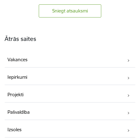
Sniegt atsauksmi
Kājene
Ātrās saites
Vakances
Iepirkumi
Projekti
Pašvaldība
Izsoles