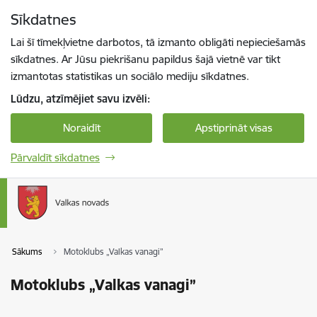
Pāriet uz lapas saturu
Sīkdatnes
Spied
lai meklētu
Enter
Lai šī tīmekļvietne darbotos, tā izmanto obligāti nepieciešamās
sīkdatnes. Ar Jūsu piekrišanu papildus šajā vietnē var tikt
izmantotas statistikas un sociālo mediju sīkdatnes.
Lūdzu, atzīmējiet savu izvēli:
Noraidīt
Apstiprināt visas
Pārvaldīt sīkdatnes
Sākums
Motoklubs „Valkas vanagi”
Motoklubs „Valkas vanagi”