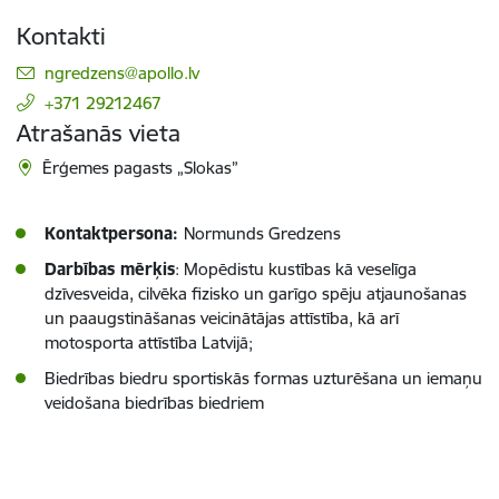
Kontakti
E-pasts:
ngredzens@apollo.lv
+371 29212467
Atrašanās vieta
Ērģemes pagasts „Slokas”
Kontaktpersona:
Normunds Gredzens
Darbības mērķis
: Mopēdistu kustības kā veselīga
dzīvesveida, cilvēka fizisko un garīgo spēju atjaunošanas
un paaugstināšanas veicinātājas attīstība, kā arī
motosporta attīstība Latvijā;
Biedrības biedru sportiskās formas uzturēšana un iemaņu
veidošana biedrības biedriem