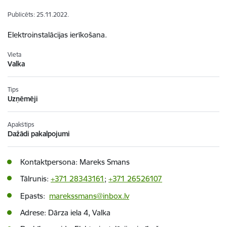
Publicēts: 25.11.2022.
Elektroinstalācijas ierīkošana.
Vieta
Valka
Tips
Uzņēmēji
Apakštips
Dažādi pakalpojumi
Kontaktpersona: Mareks Smans
Tālrunis:
+371 28343161
;
+371 26526107
Epasts:
marekssmans@inbox.lv
Adrese: Dārza iela 4, Valka