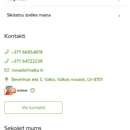
Sīkdatņu izvēles maiņa
Kontakti
+371 66954878
+371 64722238
E-pasts:
novads@valka.lv
Beverīnas iela 3, Valka, Valkas novads, LV-4701
Visi kontakti
Sekojiet mums