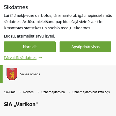
Pāriet uz lapas saturu
Sīkdatnes
Spied
lai meklētu
Enter
Lai šī tīmekļvietne darbotos, tā izmanto obligāti nepieciešamās
sīkdatnes. Ar Jūsu piekrišanu papildus šajā vietnē var tikt
izmantotas statistikas un sociālo mediju sīkdatnes.
Lūdzu, atzīmējiet savu izvēli:
Noraidīt
Apstiprināt visas
Pārvaldīt sīkdatnes
Sākums
Novads
Uzņēmējdarbība
Uzņēmējdarbības katalogs
SIA „Varikon”