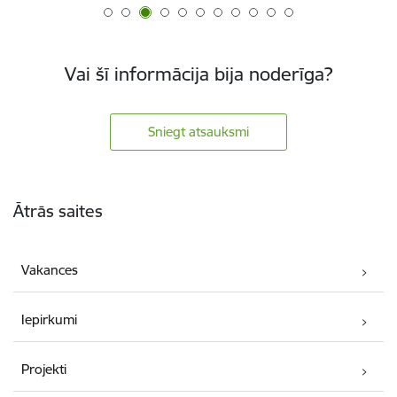
Vai šī informācija bija noderīga?
Sniegt atsauksmi
Kājene
Ātrās saites
Vakances
Iepirkumi
Projekti