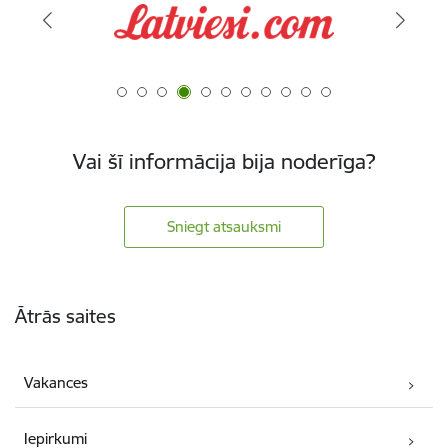
Vai šī informācija bija noderīga?
Sniegt atsauksmi
Kājene
Ātrās saites
Vakances
Iepirkumi