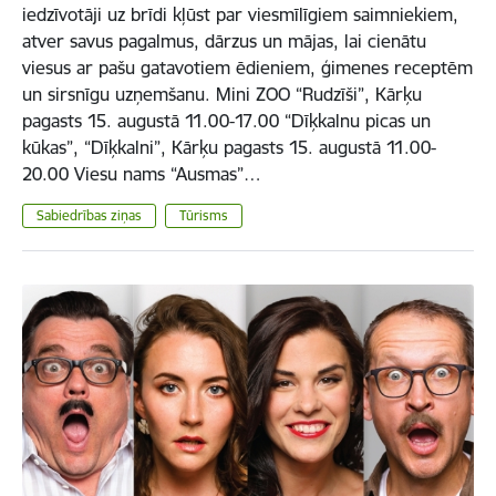
iedzīvotāji uz brīdi kļūst par viesmīlīgiem saimniekiem,
atver savus pagalmus, dārzus un mājas, lai cienātu
viesus ar pašu gatavotiem ēdieniem, ģimenes receptēm
un sirsnīgu uzņemšanu. Mini ZOO “Rudzīši”, Kārķu
pagasts 15. augustā 11.00-17.00 “Dīķkalnu picas un
kūkas”, “Dīķkalni”, Kārķu pagasts 15. augustā 11.00-
20.00 Viesu nams “Ausmas”…
Sabiedrības ziņas
Tūrisms