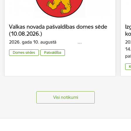
Valkas novada pašvaldības domes sēde
Iz
(10.08.2026.)
ko
2026. gada 10. augustā …
20
14
Domes sēdes
Pašvaldība
pa
K
Visi notikumi