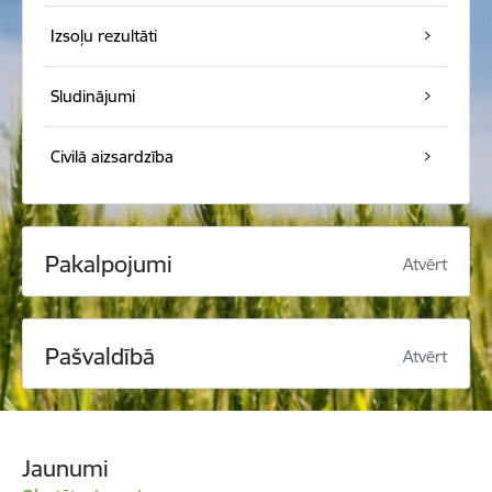
Izsoļu rezultāti
Sludinājumi
Civilā aizsardzība
Pakalpojumi
Atvērt
Pašvaldībā
Atvērt
Jaunumi