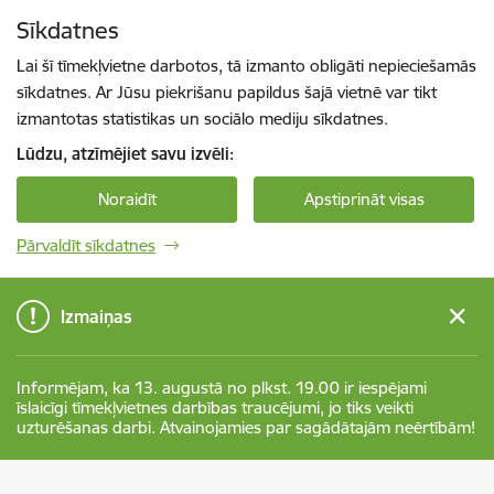
Pāriet uz lapas saturu
Sīkdatnes
Spied
lai meklētu
Enter
Lai šī tīmekļvietne darbotos, tā izmanto obligāti nepieciešamās
sīkdatnes. Ar Jūsu piekrišanu papildus šajā vietnē var tikt
izmantotas statistikas un sociālo mediju sīkdatnes.
Lūdzu, atzīmējiet savu izvēli:
Noraidīt
Apstiprināt visas
Pārvaldīt sīkdatnes
Izmaiņas
Informējam, ka 13. augustā no plkst. 19.00 ir iespējami
īslaicīgi tīmekļvietnes darbības traucējumi, jo tiks veikti
uzturēšanas darbi. Atvainojamies par sagādātajām neērtībām!
Valkas novada pašvaldība