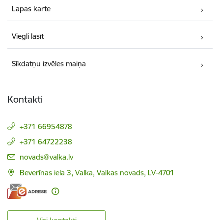
Lapas karte
Viegli lasīt
Sīkdatņu izvēles maiņa
Kontakti
+371 66954878
+371 64722238
E-pasts:
novads@valka.lv
Beverīnas iela 3, Valka, Valkas novads, LV-4701