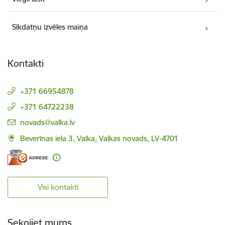
Sīkdatņu izvēles maiņa
Kontakti
+371 66954878
+371 64722238
E-pasts:
novads@valka.lv
Beverīnas iela 3, Valka, Valkas novads, LV-4701
Visi kontakti
Sekojiet mums