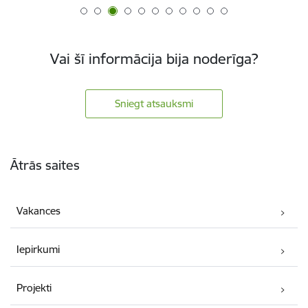
Vai šī informācija bija noderīga?
Sniegt atsauksmi
Kājene
Ātrās saites
Vakances
Iepirkumi
Projekti