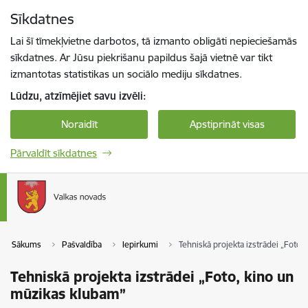
Pāriet uz lapas saturu
Sīkdatnes
Spied
lai meklētu
Enter
Lai šī tīmekļvietne darbotos, tā izmanto obligāti nepieciešamās
sīkdatnes. Ar Jūsu piekrišanu papildus šajā vietnē var tikt
izmantotas statistikas un sociālo mediju sīkdatnes.
Lūdzu, atzīmējiet savu izvēli:
Noraidīt
Apstiprināt visas
Pārvaldīt sīkdatnes
Sākums
Pašvaldība
Iepirkumi
Tehniskā projekta izstrādei „Foto,
Tehniskā projekta izstrādei „Foto, kino un
mūzikas klubam”