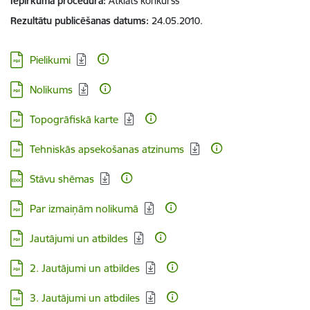
Iepirkuma procedūra
Atklāts konkurss
Rezultātu publicēšanas datums
24.05.2010.
Lejupielādēt:
Pielikumi
Lejupielādēt:
Nolikums
Lejupielādēt:
Topogrāfiskā karte
Lejupielādēt:
Tehniskās apsekošanas atzinums
Lejupielādēt:
Stāvu shēmas
Lejupielādēt:
Par izmaiņām nolikumā
Lejupielādēt:
Jautājumi un atbildes
Lejupielādēt:
2. Jautājumi un atbildes
Lejupielādēt:
3. Jautājumi un atbdiles