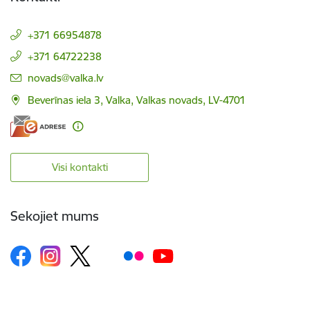
+371 66954878
+371 64722238
E-pasts:
novads@valka.lv
Beverīnas iela 3, Valka, Valkas novads, LV-4701
Visi kontakti
Sekojiet mums