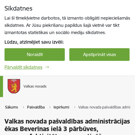
Pāriet uz lapas saturu
Sīkdatnes
Spied
lai meklētu
Enter
Lai šī tīmekļvietne darbotos, tā izmanto obligāti nepieciešamās
sīkdatnes. Ar Jūsu piekrišanu papildus šajā vietnē var tikt
izmantotas statistikas un sociālo mediju sīkdatnes.
Lūdzu, atzīmējiet savu izvēli:
Noraidīt
Apstiprināt visas
Pārvaldīt sīkdatnes
Sākums
Pašvaldība
Iepirkumi
Valkas novada pašvaldības administ
Valkas novada pašvaldības administrācijas
ēkas Beverīnas ielā 3 pārbūves,