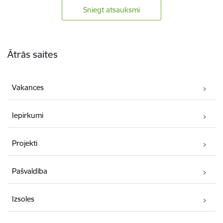
Sniegt atsauksmi
Kājene
Ātrās saites
Vakances
Iepirkumi
Projekti
Pašvaldība
Izsoles