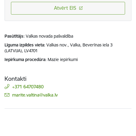
Atvērt EIS
Pasūtītājs
Valkas novada pašvaldība
Līguma izpildes vieta
Valkas nov., Valka, Beverīnas iela 3
(LATVIJA), LV4701
Iepirkuma procedūra
Mazie iepirkumi
Kontakti
+371 64707480
E-pasts:
marite.valtina@valka.lv