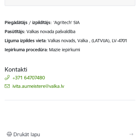
Piegādātājs / izpildītājs:
'Agritech' SIA
Pasūtītājs
Valkas novada pašvaldība
Līguma izpildes vieta
Valkas novads, Valka , (LATVIJA), LV-4701
Iepirkuma procedūra
Mazie iepirkumi
Kontakti
+371 64707480
E-pasts:
ivita.aumeistere@valka.lv
Drukāt lapu