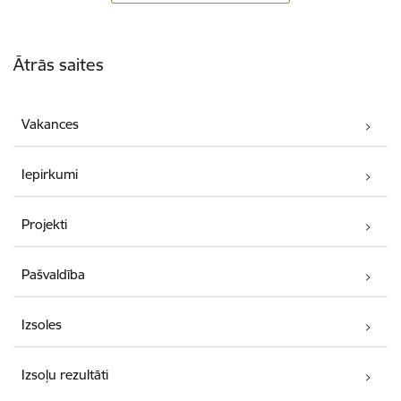
Kājene
Ātrās saites
Vakances
Iepirkumi
Projekti
Pašvaldība
Izsoles
Izsoļu rezultāti