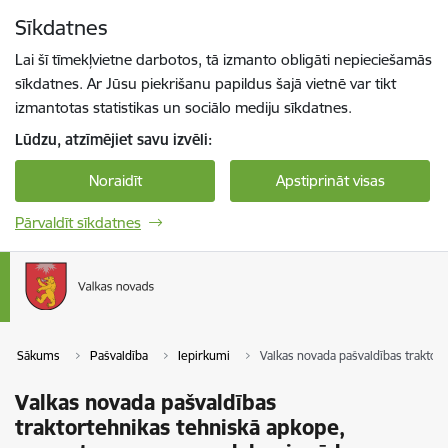
Pāriet uz lapas saturu
Sīkdatnes
Spied
lai meklētu
Enter
Lai šī tīmekļvietne darbotos, tā izmanto obligāti nepieciešamās
sīkdatnes. Ar Jūsu piekrišanu papildus šajā vietnē var tikt
izmantotas statistikas un sociālo mediju sīkdatnes.
Lūdzu, atzīmējiet savu izvēli:
Noraidīt
Apstiprināt visas
Pārvaldīt sīkdatnes
Sākums
Pašvaldība
Iepirkumi
Valkas novada pašvaldības traktor
Valkas novada pašvaldības
traktortehnikas tehniskā apkope,