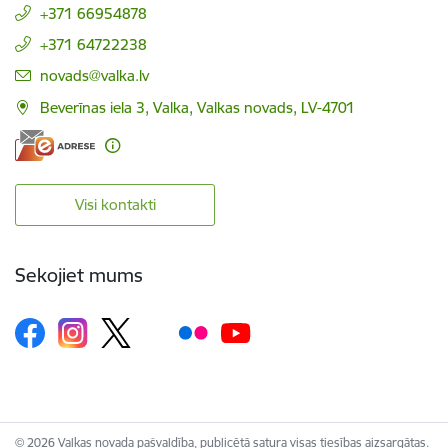
+371 66954878
+371 64722238
E-pasts:
novads@valka.lv
Beverīnas iela 3, Valka, Valkas novads, LV-4701
Visi kontakti
Sekojiet mums
© 2026 Valkas novada pašvaldība, publicētā satura visas tiesības aizsargātas.