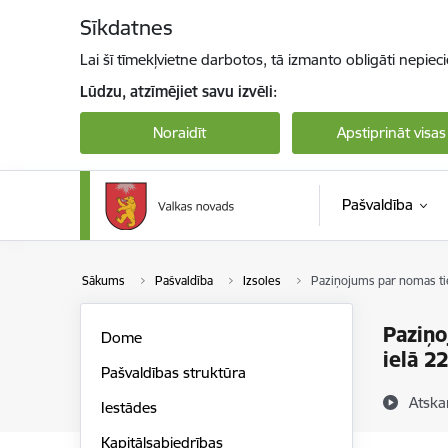
Pāriet uz lapas saturu
Sīkdatnes
Lai šī tīmekļvietne darbotos, tā izmanto obligāti nepiec
Lūdzu, atzīmējiet savu izvēli:
Noraidīt
Apstiprināt visas
Pašvaldība
Sākums
Pašvaldība
Izsoles
Paziņojums par nomas tie
Paziņo
Dome
ielā 2
Pašvaldības struktūra
Atska
Iestādes
Kapitālsabiedrības