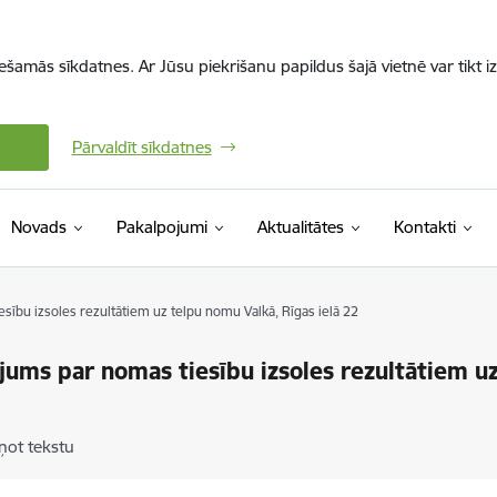
iešamās sīkdatnes. Ar Jūsu piekrišanu papildus šajā vietnē var tikt i
Pārvaldīt sīkdatnes
Novads
Pakalpojumi
Aktualitātes
Kontakti
sību izsoles rezultātiem uz telpu nomu Valkā, Rīgas ielā 22
jums par nomas tiesību izsoles rezultātiem u
2
ņot tekstu