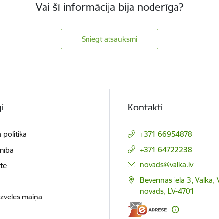
Vai šī informācija bija noderīga?
Sniegt atsauksmi
i
Kontakti
 politika
+371 66954878
+371 64722238
mība
E-pasts:
novads@valka.lv
te
Beverīnas iela 3, Valka, 
t
novads, LV-4701
izvēles maiņa