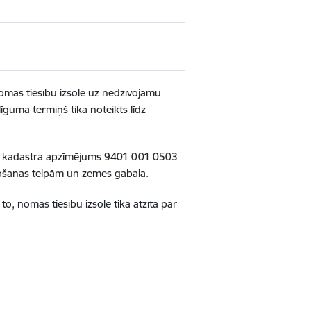
omas tiesību izsole uz
nedzīvojamu
guma termiņš tika noteikts līdz
as, kadastra apzīmējums 9401 001 0503
ošanas telpām un zemes gabala.
o, nomas tiesību izsole tika atzīta par