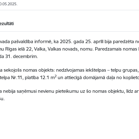
10.05.2025.
ezultāti
vada pašvaldība informē, ka 2025. gada 25. aprīlī bija paredzēta n
u Rīgas ielā 22, Valka, Valkas novads, nomu. Paredzamais nomas lī
da 31. decembrim
.
tika sekojošs nomas objekts: nedzīvojamas iekštelpas – telpu grup
2
telpa Nr.11, platība 12.1 m
un attiecīgā domājamā daļa no kopliet
a nebija saņēmusi nevienu pieteikumu uz šo nomas objektu, līdz ar t
šu.