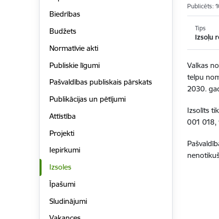
Publicēts: 
Biedrības
Tips
Budžets
Izsoļu r
Normatīvie akti
Publiskie līgumi
Valkas no
telpu nom
Pašvaldības publiskais pārskats
2030. ga
Publikācijas un pētījumi
Izsolīts 
Attīstība
001 018, 
Projekti
Pašvaldīb
Iepirkumi
nenotiku
Izsoles
Īpašumi
Sludinājumi
Vakances