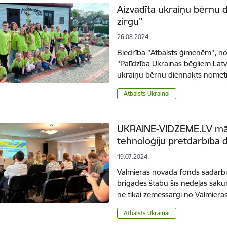
Aizvadīta ukraiņu bērnu 
zirgu”
26.08.2024.
Biedrība "Atbalsts ģimenēm", no
"Palīdzība Ukrainas bēgļiem Latvi
ukraiņu bērnu diennakts nometni
Atbalsts Ukrainai
UKRAINE-VIDZEME.LV māja
tehnoloģiju pretdarbība d
19.07.2024.
Valmieras novada fonds sadarb
brigādes štābu šīs nedēļas sāku
ne tikai zemessargi no Valmieras
Atbalsts Ukrainai