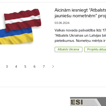
Aicinām iesniegt “Atbalst
jauniešu nometnēm” pro
03.06.2024.
Valkas novada pašvaldība līdz 17.
“Atbalsts Ukrainas un Latvijas 
pieteikumus. Nometņu mērķis ir
Atbalsts Ukrainai
Projektu aktua
ana
3
4
5
6
7
jā lapa
pa
Lapa
Lapa
Lapa
Lapa