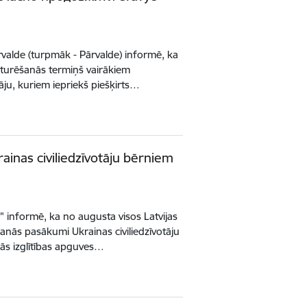
ārvalde (turpmāk - Pārvalde) informē, ka
zturēšanās termiņš vairākiem
tāju, kuriem iepriekš piešķirts…
ainas civiliedzīvotāju bērniem
" informē, ka no augusta visos Latvijas
anās pasākumi Ukrainas civiliedzīvotāju
ās izglītības apguves…