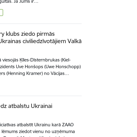
gultas. Ja Jums ir…
ry klubs ziedo pirmās
rainas civiliedzīvotājiem Valkā
 viesojās Ķīles-Dīsternbrukas (Kiel-
ezidents Uve Honšops (Uwe Honschopp)
ers (Henning Kramer) no Vācijas…
dz atbalstu Ukrainai
ciatīvas atbalstīt Ukrainu karā ZAAO
ts lēmums ziedot vienu no uzņēmuma