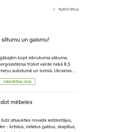
Notīrīt filtrus
t siltumu un gaismu!
smagākajām kopš iebrukuma sākuma.
rgosistēmai trūkst vairāk nekā 8,5
 ģimeņu aukstumā un tumsā. Ukrainas…
Sabiedrības ziņas
iedot mēbeles
 lūdz atsaukties novada iedzīvotājus,
s – krēslus, nelielus galdus, skapīšus,