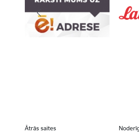
Kājene
Ātrās saites
Noderīg