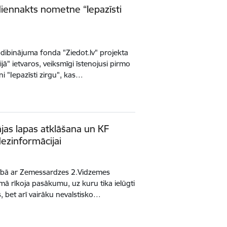
diennakts nometne “Iepazīsti
dibinājuma fonda "Ziedot.lv" projekta
jā" ietvaros, veiksmīgi īstenojusi pirmo
 "Iepazīsti zirgu", kas…
s lapas atklāšana un KF
ezinformācijai
ībā ar Zemessardzes 2.Vidzemes
mā rīkoja pasākumu, uz kuru tika ielūgti
, bet arī vairāku nevalstisko…