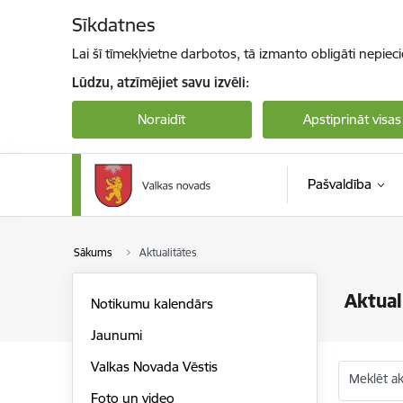
Pāriet uz lapas saturu
Sīkdatnes
Lai šī tīmekļvietne darbotos, tā izmanto obligāti nepiec
Lūdzu, atzīmējiet savu izvēli:
Noraidīt
Apstiprināt visas
Pašvaldība
Sākums
Aktualitātes
Aktual
Notikumu kalendārs
Jaunumi
Valkas Novada Vēstis
Meklēt akt
Foto un video