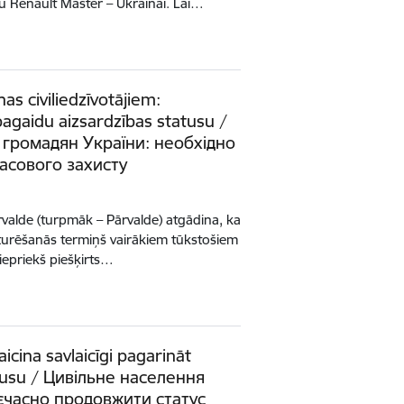
u Renault Master – Ukrainai. Lai…
as civiliedzīvotājiem:
agaidu aizsardzības statusu /
 громадян України: необхідно
асового захисту
ārvalde (turpmāk – Pārvalde) atgādina, ka
turēšanās termiņš vairākiem tūkstošiem
 iepriekš piešķirts…
aicina savlaicīgi pagarināt
atusu / Цивільне населення
єчасно продовжити статус