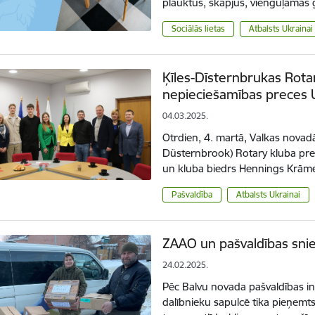
plauktus, skapjus, vienguļamās 
Sociālās lietas
Atbalsts Ukrainai
Ķīles-Dīsternbrukas Rota
nepieciešamības preces Uk
04.03.2025.
Otrdien, 4. martā, Valkas novadā
Düsternbrook) Rotary kluba pr
un kluba biedrs Hennings Krām
Pašvaldība
Atbalsts Ukrainai
ZAAO un pašvaldības snie
24.02.2025.
Pēc Balvu novada pašvaldības ini
dalībnieku sapulcē tika pieņem