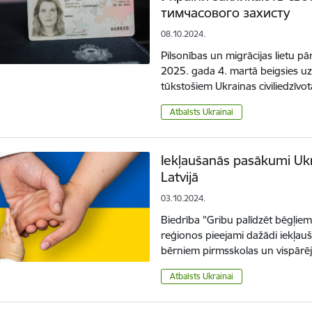
тимчасового захисту
08.10.2024.
Pilsonības un migrācijas lietu p
2025. gada 4. martā beigsies u
tūkstošiem Ukrainas civiliedzīvo
Atbalsts Ukrainai
Iekļaušanās pasākumi Ukr
Latvijā
03.10.2024.
Biedrība "Gribu palīdzēt bēgļiem
reģionos pieejami dažādi iekļauš
bērniem pirmsskolas un vispārēj
Atbalsts Ukrainai