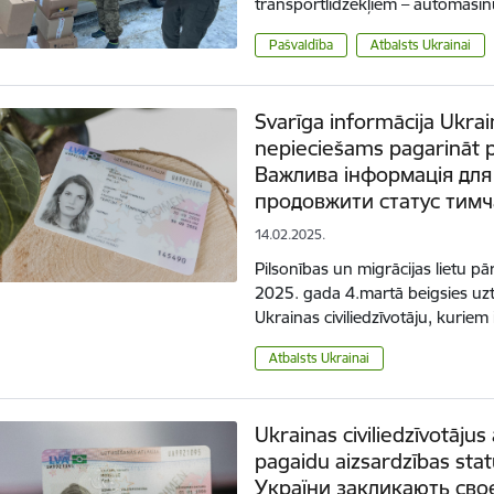
transportlīdzekļiem – automašīn
Pašvaldība
Atbalsts Ukrainai
Svarīga informācija Ukrain
nepieciešams pagarināt p
Важлива інформація для
продовжити статус тимч
14.02.2025.
Pilsonības un migrācijas lietu p
2025. gada 4.martā beigsies uz
Ukrainas civiliedzīvotāju, kuriem
Atbalsts Ukrainai
Ukrainas civiliedzīvotājus 
pagaidu aizsardzības st
України закликають сво