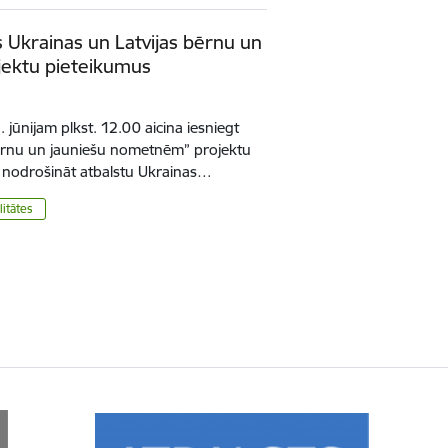
s Ukrainas un Latvijas bērnu un
jektu pieteikumus
 jūnijam plkst. 12.00 aicina iesniegt
bērnu un jauniešu nometnēm” projektu
 nodrošināt atbalstu Ukrainas…
litātes