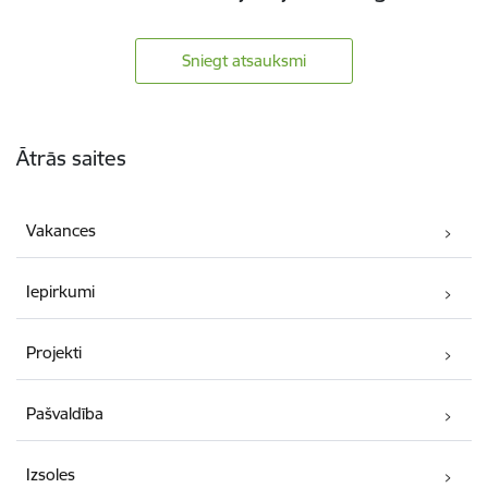
Sniegt atsauksmi
Kājene
Ātrās saites
Vakances
Iepirkumi
Projekti
Pašvaldība
Izsoles