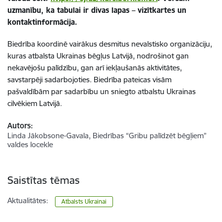
uzmanību, ka tabulai ir divas lapas – vizītkartes un
kontaktinformācija.
Biedrība koordinē vairākus desmitus nevalstisko organizāciju,
kuras atbalsta Ukrainas bēgļus Latvijā, nodrošinot gan
nekavējošu palīdzību, gan arī iekļaušanās aktivitātes,
savstarpēji sadarbojoties. Biedrība pateicas visām
pašvaldībām par sadarbību un sniegto atbalstu Ukrainas
cilvēkiem Latvijā.
Autors:
Linda Jākobsone-Gavala, Biedrības “Gribu palīdzēt bēgļiem”
valdes locekle
Saistītas tēmas
Aktualitātes:
Atbalsts Ukrainai