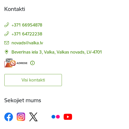
Kontakti
+371 66954878
+371 64722238
E-pasts:
novads@valka.lv
Beverīnas iela 3, Valka, Valkas novads, LV-4701
Visi kontakti
Sekojiet mums