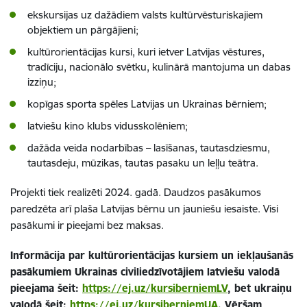
ekskursijas uz dažādiem valsts kultūrvēsturiskajiem
objektiem un pārgājieni;
kultūrorientācijas kursi, kuri ietver Latvijas vēstures,
tradīciju, nacionālo svētku, kulinārā mantojuma un dabas
izziņu;
kopīgas sporta spēles Latvijas un Ukrainas bērniem;
latviešu kino klubs vidusskolēniem;
dažāda veida nodarbības – lasīšanas, tautasdziesmu,
tautasdeju, mūzikas, tautas pasaku un leļļu teātra.
Projekti tiek realizēti 2024. gadā. Daudzos pasākumos
paredzēta arī plaša Latvijas bērnu un jauniešu iesaiste.
Visi
pasākumi ir pieejami bez maksas.
Informācija par kultūrorientācijas kursiem un iekļaušanās
pasākumiem Ukrainas civiliedzīvotājiem latviešu valodā
pieejama šeit:
https://ej.uz/kursiberniemLV
, bet ukraiņu
valodā šeit:
https://ej.uz/kursiberniemUA
. Vēršam