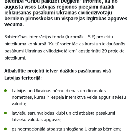
Biedrība "Gribu palīdzēt bēgļiem" informē, ka no
augusta visos Latvijas reģionos pieejami dažādi
iekļaušanās pasākumi Ukrainas civiliedzīvotāju
bērniem pirmsskolas un vispārējās izglītības apguves
vecumā.
Sabiedrības integrācijas fonda (turpmāk – SIF) projektu
pieteikuma konkursā “Kultūrorientācijas kursi un iekļaušanās
pasākumi Ukrainas civiliedzīvotājiem” apstiprināti 29 projekta
pieteikumi.
Atbalstītie projekti ietver dažādus pasākumus visā
Latvijas teritorijā:
Latvijas un Ukrainas bērnu dienas un diennakts
nometnes, kurās ir iespēja interaktīvā veidā apgūt latviešu
valodu;
latviešu sarunvalodas klubi un citi atbalsta pasākumi
latviešu valodas apguvei;
psihoemocionālā atbalsta sniegšana Ukrainas bērniem;