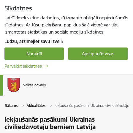
Pāriet uz lapas saturu
Sīkdatnes
Spied
lai meklētu
Enter
Lai šī tīmekļvietne darbotos, tā izmanto obligāti nepieciešamās
sīkdatnes. Ar Jūsu piekrišanu papildus šajā vietnē var tikt
izmantotas statistikas un sociālo mediju sīkdatnes.
Lūdzu, atzīmējiet savu izvēli:
Noraidīt
Apstiprināt visas
Pārvaldīt sīkdatnes
Sākums
Aktualitātes
Iekļaušanās pasākumi Ukrainas civiliedzīvotāju b
Iekļaušanās pasākumi Ukrainas
civiliedzīvotāju bērniem Latvijā