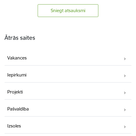
Sniegt atsauksmi
Kājene
Ātrās saites
Vakances
Iepirkumi
Projekti
Pašvaldība
Izsoles