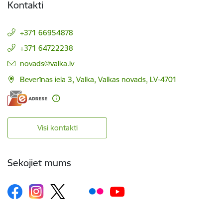
Kontakti
+371 66954878
+371 64722238
E-pasts:
novads@valka.lv
Beverīnas iela 3, Valka, Valkas novads, LV-4701
Visi kontakti
Sekojiet mums