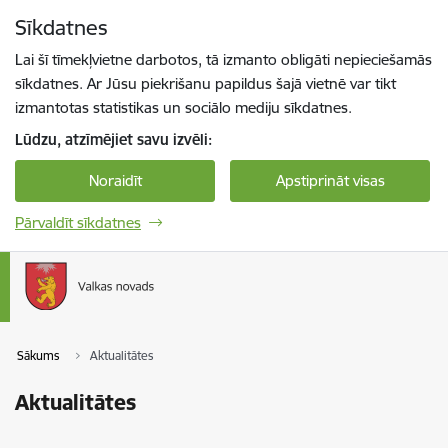
Pāriet uz lapas saturu
Sīkdatnes
Spied
lai meklētu
Enter
Lai šī tīmekļvietne darbotos, tā izmanto obligāti nepieciešamās
sīkdatnes. Ar Jūsu piekrišanu papildus šajā vietnē var tikt
izmantotas statistikas un sociālo mediju sīkdatnes.
Lūdzu, atzīmējiet savu izvēli:
Noraidīt
Apstiprināt visas
Pārvaldīt sīkdatnes
Sākums
Aktualitātes
Aktualitātes