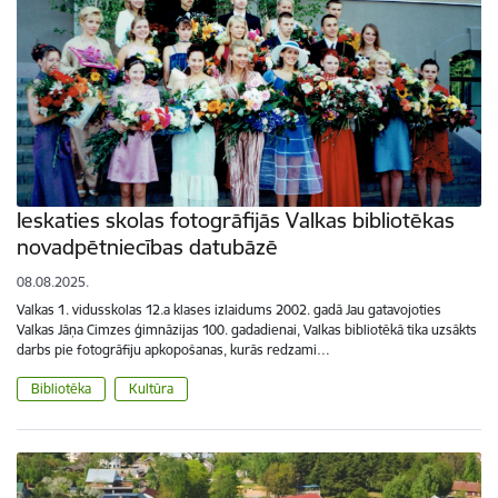
Ieskaties skolas fotogrāfijās Valkas bibliotēkas
novadpētniecības datubāzē
08.08.2025.
Valkas 1. vidusskolas 12.a klases izlaidums 2002. gadā Jau gatavojoties
Valkas Jāņa Cimzes ģimnāzijas 100. gadadienai, Valkas bibliotēkā tika uzsākts
darbs pie fotogrāfiju apkopošanas, kurās redzami…
Bibliotēka
Kultūra