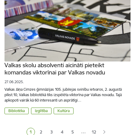
Valkas skolu absolventi aicināti pieteikt
komandas viktorīnai par Valkas novadu
27.06.2025.
Valkas Jāņa Cimzes ģimnāzijas 105. jubilejas svinību ietvaros, 2. augustā
plkst.10, Valkas bibliotēkā tiks izspēlēta viktorīna par Valkas novadu. Tajā
apkopoti vairāk kā 60 interesanti un asprātīgi…
Bibliotēka
Izglītība
Kultūra
Lapošana
…
1
2
3
4
5
12
Pašreizējā lapa
Lapa
Lapa
Lapa
Lapa