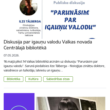
Diskusija par igauņu valodu Valkas novada
Centrālajā bibliotēkā
07.05.2026.
16.maijā plkst.14 Valkas bibliotēkā aicinām uz diskusiju “Parunāsim par
igauņu valodu”. Sarunā piedalīsies Ilze Tālberga – filoloģijas zinātņu doktore,
valodniece un tulkotāja, latviešu un igauņu…
Bibliotēka
Kultūra
Sabiedrības ziņas