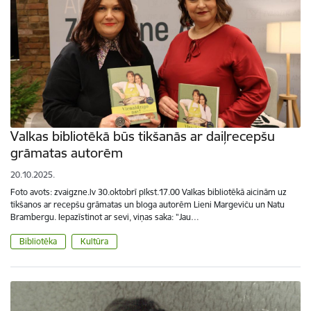
Valkas bibliotēkā būs tikšanās ar daiļrecepšu
grāmatas autorēm
20.10.2025.
Foto avots: zvaigzne.lv 30.oktobrī plkst.17.00 Valkas bibliotēkā aicinām uz
tikšanos ar recepšu grāmatas un bloga autorēm Lieni Margeviču un Natu
Brambergu. Iepazīstinot ar sevi, viņas saka: "Jau…
Bibliotēka
Kultūra