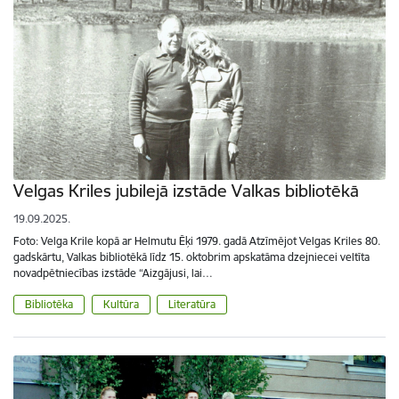
Velgas Kriles jubilejā izstāde Valkas bibliotēkā
19.09.2025.
Foto: Velga Krile kopā ar Helmutu Ēķi 1979. gadā Atzīmējot Velgas Kriles 80.
gadskārtu, Valkas bibliotēkā līdz 15. oktobrim apskatāma dzejniecei veltīta
novadpētniecības izstāde “Aizgājusi, lai…
Bibliotēka
Kultūra
Literatūra