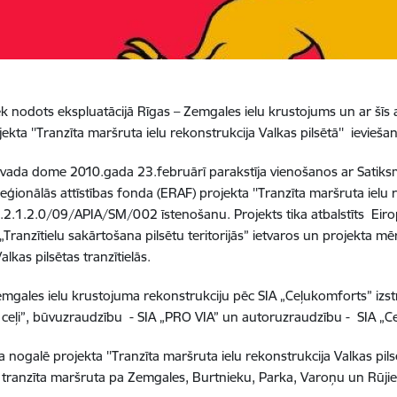
ek nodots ekspluatācijā Rīgas – Zemgales ielu krustojums un ar šīs 
ekta ''Tranzīta maršruta ielu rekonstrukcija Valkas pilsētā'' ievieša
vada dome 2010.gada 23.februārī parakstīja vienošanos ar Satiksm
eģionālās attīstības fonda (ERAF) projekta ''Tranzīta maršruta ielu r
2.1.2.0/09/APIA/SM/002 īstenošanu. Projekts tika atbalstīts Eirop
 „Tranzītielu sakārtošana pilsētu teritorijās” ietvaros un projekta m
alkas pilsētas tranzītielās.
emgales ielu krustojuma rekonstrukciju pēc SIA „Ceļukomforts” izst
ceļi”, būvuzraudzību - SIA „PRO VIA” un autoruzraudzību - SIA „C
 nogalē projekta ''Tranzīta maršruta ielu rekonstrukcija Valkas pilsē
tranzīta maršruta pa Zemgales, Burtnieku, Parka, Varoņu un Rūji