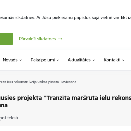
iešamās sīkdatnes. Ar Jūsu piekrišanu papildus šajā vietnē var tikt i
Pārvaldīt sīkdatnes
Novads
Pakalpojumi
Aktualitātes
Kontakti
uta ielu rekonstrukcija Valkas pilsētā'' ieviešana
usies projekta ''Tranzīta maršruta ielu rekonst
ana
ņot tekstu