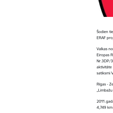
Šodien ti
ERAF proj
Valkas no
Eiropas R
Nr.3DP/3.
aktivitāte
satiksmi V
Rīgas - Z
„Limbažu 
2011.gada
4,749 km 