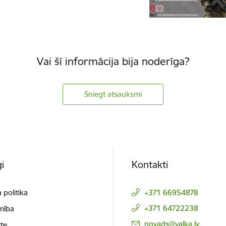
Vai šī informācija bija noderīga?
Sniegt atsauksmi
i
Kontakti
 politika
+371 66954878
+371 64722238
mība
E-pasts:
novads@valka.lv
te