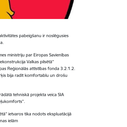
aktivitātes pabeigšanu ir noslēgusies
na.
es ministriju par Eiropas Savienības
ekonstrukcija Valkas pilsētā''
as Reģionālās attīstības fonda 3.2.1.2.
ērķis bija radīt komfortablu un drošu
rādātā tehniskā projekta veica SIA
eļukomforts”.
tā'' ietvaros tika nodots ekspluatācijā
enas ielām