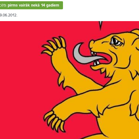
cēts
pirms vairāk nekā 14 gadiem
29.06.2012.