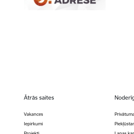
Kājene
Ātrās saites
Noderīg
Vakances
Privātuma
Iepirkumi
Piekļūsta
Projekti
Lapas kar