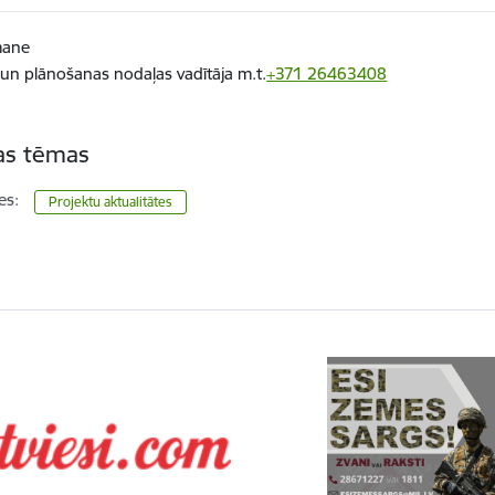
mane
s un plānošanas nodaļas vadītāja m.t.
+371 26463408
tas tēmas
es:
Projektu aktualitātes