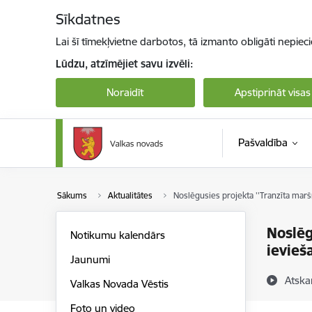
Pāriet uz lapas saturu
Sīkdatnes
Lai šī tīmekļvietne darbotos, tā izmanto obligāti nepiec
Lūdzu, atzīmējiet savu izvēli:
Noraidīt
Apstiprināt visas
Pašvaldība
Sākums
Aktualitātes
Noslēgusies projekta ''Tranzīta maršr
Noslēg
Notikumu kalendārs
ievieš
Jaunumi
Atska
Valkas Novada Vēstis
Foto un video