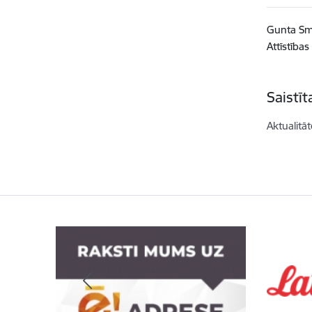
Gunta S
Attīstība
Saistī
Aktualitāt