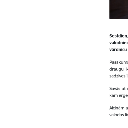
Sestdien
valodnie
vārdnīcu 
Pasākumā 
draugu k
sadzīves 
Savās atm
kam ērģem
Aicinām a
valodas l