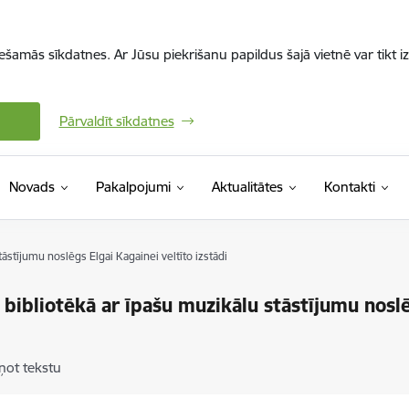
iešamās sīkdatnes. Ar Jūsu piekrišanu papildus šajā vietnē var tikt i
Pārvaldīt sīkdatnes
Novads
Pakalpojumi
Aktualitātes
Kontakti
tāstījumu noslēgs Elgai Kagainei veltīto izstādi
 bibliotēkā ar īpašu muzikālu stāstījumu noslē
i
ņot tekstu