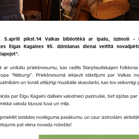
, 5.aprīlī plkst.14 Valkas bibliotēkā ar īpašu, izzinoši 
ces Elgas Kagaines 95. dzimšanas dienai veltītā novadpētn
lapojot”.
ar unikālu priekšnesumu, kas radīts Starptautiskajam folkloras 
opa “Nāburgi”. Priekšnesumā iekļauti stāstījumi par Valkas no
īpatnībām un tonāli atšķirīgi muzikālie skaņdarbi, kas tos veiksmīgi 
iņās par Elgu Kagaini dalīsies valodnieci pazinušie, bet izjūtas pa
iskā valoda kļuvusi tuva un mīļa.
pmeklēt izstādes noslēguma pasākumu un caur izzinošām aktivitātē
ietojums pat viena novada robežās!