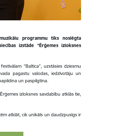
- muzikālu programmu tiks noslēgta
iecības izstāde “Ērģemes izloksnes
festivālam “Baltica”, uzstāsies dziesmu
vada pagastu valodas, iedzīvotāju un
papildina un paspilgtina.
r Ērģemes izloksnes savdabību atklās tie,
m atklāt, cik unikāls un daudzpusīgs ir