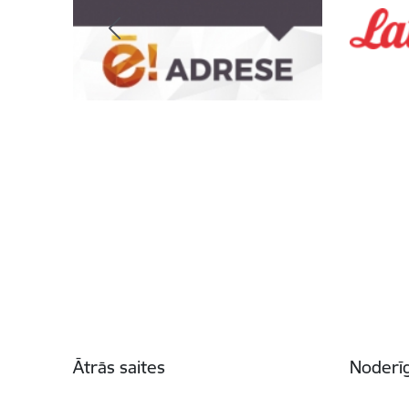
Kājene
Ātrās saites
Noderīg