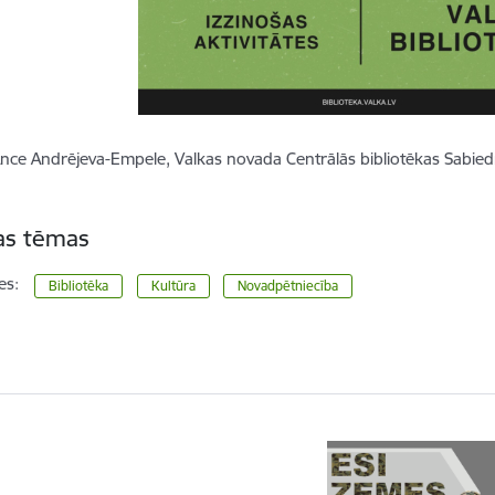
nce Andrējeva-Empele, Valkas novada Centrālās bibliotēkas Sabiedri
tas tēmas
es:
Bibliotēka
Kultūra
Novadpētniecība