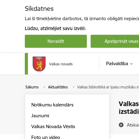
Pāriet uz lapas saturu
Sīkdatnes
Lai šī tīmekļvietne darbotos, tā izmanto obligāti nepiec
Lūdzu, atzīmējiet savu izvēli:
Noraidīt
Apstiprināt visas
Pašvaldība
Sākums
Aktualitātes
Valkas bibliotēkā ar īpašu muzikālu s
Valkas
Notikumu kalendārs
izstād
Jaunumi
Atska
Valkas Novada Vēstis
Foto un video