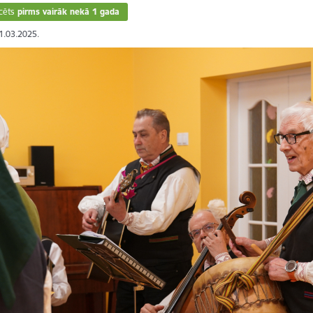
cēts
pirms vairāk nekā 1 gada
31.03.2025.