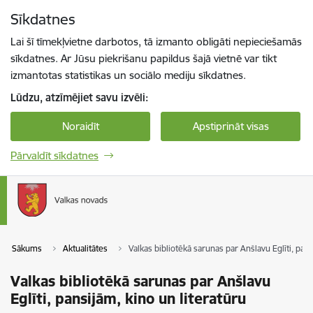
Pāriet uz lapas saturu
Sīkdatnes
Spied
lai meklētu
Enter
Lai šī tīmekļvietne darbotos, tā izmanto obligāti nepieciešamās
sīkdatnes. Ar Jūsu piekrišanu papildus šajā vietnē var tikt
izmantotas statistikas un sociālo mediju sīkdatnes.
Lūdzu, atzīmējiet savu izvēli:
Noraidīt
Apstiprināt visas
Pārvaldīt sīkdatnes
Sākums
Aktualitātes
Valkas bibliotēkā sarunas par Anšlavu Eglīti, pans
Valkas bibliotēkā sarunas par Anšlavu
Eglīti, pansijām, kino un literatūru