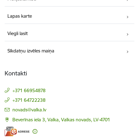
Lapas karte
Viegli lasīt
Sīkdatņu izvēles maiņa
Kontakti
+371 66954878
+371 64722238
E-pasts:
novads@valka.lv
Beverīnas iela 3, Valka, Valkas novads, LV-4701