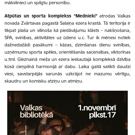
mākslinieci un spilgtu personību.
Atpūtas un sporta komplekss “Mednieki”
atrodas Valkas
novada Zvārtavas pagastā Salaiņa ezera krastā. Tā teritorija ir
tikpat plaša un vilinoša kā piedāvājumu klāsts – nakšņošana,
SPA, svinības, aktivitātes uz ūdens u.c. Tur ik mēnesi notiek
dažnedažādi pasākumi – kāzas, dzimšanas dienu svinības,
uzņēmumu sporta spēles, orientēšanās sacensības, viktorīnas
u.tml. Gleznainā meža un ezera ieskautajā kompleksā dzīvība
kūsā cieņpilnā harmonijā ar dabu. Laika gaitā satikti daudzi
viesi, savstarpējās sarunās uzkrājot ne mazumu vērtīgu,
skaudru un komisku atziņu un atmiņu.