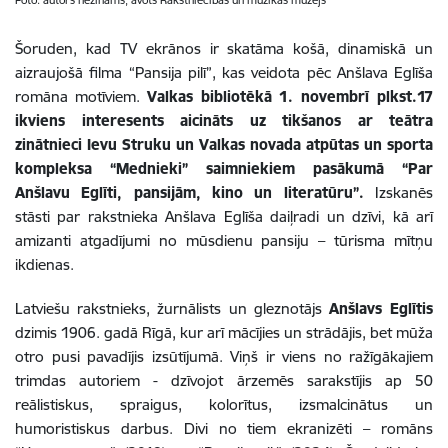
Foto: autors nezināms, avots Rakstniecības un mūzikas muzejs
Šoruden, kad TV ekrānos ir skatāma košā, dinamiskā un
aizraujošā filma “Pansija pilī”, kas veidota pēc Anšlava Eglīša
romāna motīviem.
Valkas bibliotēkā 1. novembrī plkst.17
ikviens interesents aicināts uz tikšanos ar teātra
zinātnieci Ievu Struku un Valkas novada atpūtas un sporta
kompleksa “Mednieki” saimniekiem pasākumā “Par
Anšlavu Eglīti, pansijām, kino un literatūru”.
Izskanēs
stāsti par rakstnieka Anšlava Eglīša daiļradi un dzīvi, kā arī
amizanti atgadījumi no mūsdienu pansiju – tūrisma mītņu
ikdienas.
Latviešu rakstnieks, žurnālists un gleznotājs
Anšlavs Eglītis
dzimis 1906. gadā Rīgā, kur arī mācījies un strādājis, bet mūža
otro pusi pavadījis izsūtījumā. Viņš ir viens no ražīgākajiem
trimdas autoriem - dzīvojot ārzemēs sarakstījis ap 50
reālistiskus, spraigus, kolorītus, izsmalcinātus un
humoristiskus darbus. Divi no tiem ekranizēti – romāns