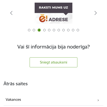
Vai šī informācija bija noderīga?
Sniegt atsauksmi
Kājene
Ātrās saites
Vakances