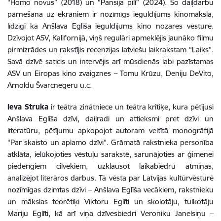
“Homo novus” (2018) un “Pansija pilī” (2024). Šo daiļdarbu
pārnešana uz ekrāniem ir nozīmīgs ieguldījums kinomākslā,
līdzīgi kā Anšlava Eglīša ieguldījums kino nozares vēsturē.
Dzīvojot ASV, Kalifornijā, viņš regulāri apmeklējis jaunāko filmu
pirmizrādes un rakstījis recenzijas latviešu laikrakstam “Laiks”.
Savā dzīvē saticis un intervējis arī mūsdienās labi pazīstamas
ASV un Eiropas kino zvaigznes – Tomu Krūzu, Deniju DeVito,
Arnoldu Švarcnegeru u.c.
Ieva Struka
ir teātra zinātniece un teātra kritiķe, kura pētījusi
Anšlava Eglīša dzīvi, daiļradi un attieksmi pret dzīvi un
literatūru, pētījumu apkopojot autoram veltītā monogrāfijā
“Par skaisto un aplamo dzīvi”. Grāmatā rakstnieka personība
atklāta, ielūkojoties vēstuļu sarakstē, sarunājoties ar ģimenei
piederīgiem cilvēkiem, uzklausot laikabiedru atmiņas,
analizējot literāros darbus. Tā vēsta par Latvijas kultūrvēsturē
nozīmīgas dzimtas dzīvi – Anšlava Eglīša vecākiem, rakstnieku
un mākslas teorētiķi Viktoru Eglīti un skolotāju, tulkotāju
Mariju Eglīti, kā arī viņa dzīvesbiedri Veroniku Janelsiņu –