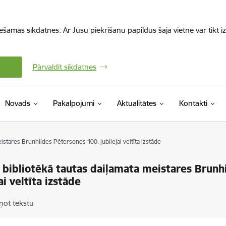
iešamās sīkdatnes. Ar Jūsu piekrišanu papildus šajā vietnē var tikt i
Pārvaldīt sīkdatnes
Novads
Pakalpojumi
Aktualitātes
Kontakti
istares Brunhildes Pētersones 100. jubilejai veltīta izstāde
 bibliotēkā tautas daiļamata meistares Brunh
ai veltīta izstāde
ņot tekstu