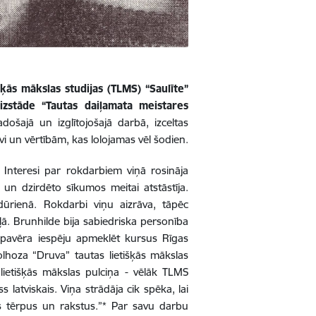
ķās mākslas studijas (TLMS) “Saulīte”
 izstāde “Tautas daiļamata meistares
došajā un izglītojošajā darbā, izceltas
vi un vērtībām, kas lolojamas vēl šodien.
nteresi par rokdarbiem viņā rosināja
n dzirdēto sīkumos meitai atstāstīja.
jdūrienā. Rokdarbi viņu aizrāva, tāpēc
ā. Brunhilde bija sabiedriska personība
i pavēra iespēju apmeklēt kursus Rīgas
olhoza “Druva” tautas lietišķās mākslas
lietišķās mākslas pulciņa - vēlāk TLMS
 latviskais. Viņa strādāja cik spēka, lai
as tērpus un rakstus.”* Par savu darbu