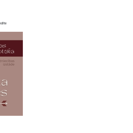
edīte