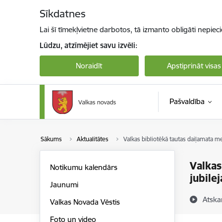
Pāriet uz lapas saturu
Sīkdatnes
Lai šī tīmekļvietne darbotos, tā izmanto obligāti nepiec
Lūdzu, atzīmējiet savu izvēli:
Noraidīt
Apstiprināt visas
Pašvaldība
Sākums
Aktualitātes
Valkas bibliotēkā tautas daiļamata me
Valkas
Notikumu kalendārs
jubilej
Jaunumi
Atska
Valkas Novada Vēstis
Foto un video