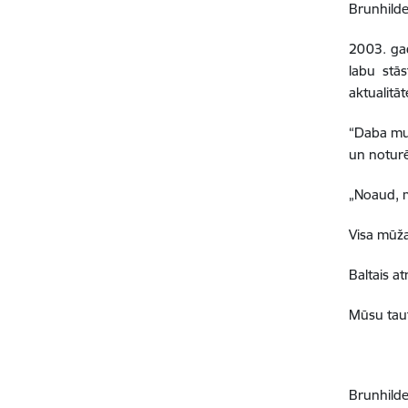
Brunhilde
2003. gad
labu stās
aktualitāt
“Daba mum
un noturē
„Noaud, 
Visa mūž
Baltais a
Mūsu taut
Brunhild