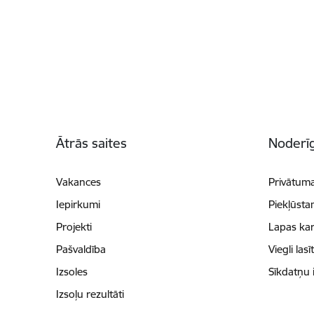
Kājene
Ātrās saites
Noderīg
Vakances
Privātuma
Iepirkumi
Piekļūsta
Projekti
Lapas kar
Pašvaldība
Viegli lasī
Izsoles
Sīkdatņu 
Izsoļu rezultāti