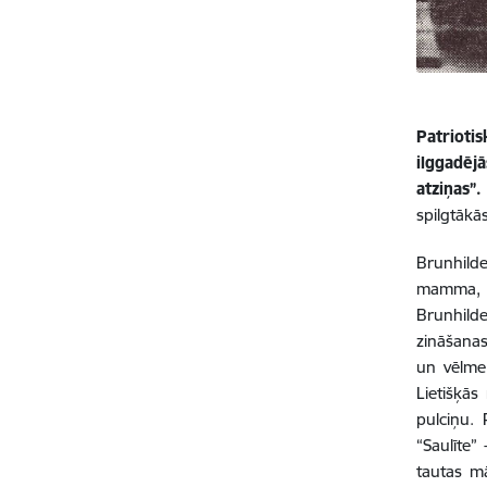
Patrioti
ilggadēj
atziņas”
spilgtākā
Brunhild
mamma, k
Brunhilde
zināšanas
un vēlme
Lietišķās
pulciņu. 
“Saulīte”
tautas m