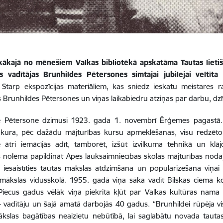
skākajā no mēnešiem Valkas bibliotēkā apskatāma Tautas lietiš
ās vadītājas Brunhildes Pētersones simtajai jubilejai veltīta
.
Starp ekspozīcijas materiāliem, kas sniedz ieskatu meistares ra
s Brunhildes Pētersones un viņas laikabiedru atziņas par darbu, dzī
e Pētersone dzimusi 1923. gada 1. novembrī Ērģemes pagastā. I
ura, pēc dažādu mājturības kursu apmeklēšanas, visu redzēto u
 ātri iemācījās adīt, tamborēt, izšūt izvilkuma tehnikā un klā
 nolēma papildināt Apes lauksaimniecības skolas mājturības nodaļ
 iesaistīties tautas mākslas atdzimšanā un popularizēšanā viņa
 mākslas vidusskolā. 1955. gadā viņa sāka vadīt Bilskas ciema k
Piecus gadus vēlāk viņa piekrita kļūt par Valkas kultūras nama 
 - vadītāju un šajā amatā darbojās 40 gadus. “Brunhildei rūpēja viss
ākslas bagātības neaizietu nebūtībā, lai saglabātu novada taut