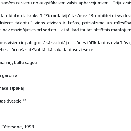
 saņēmusi vienu no augstākajiem valsts apbalvojumiem – Triju zv
a oktobra laikrakstā “Ziemeļlatvija” lasāms: “Brunhildei dievs devis
tnieces talantu.” Viņas atziņas ir tiešas, patriotisma un mīlestība
e nav mazinājusies arī šodien – laikā, kad tautas atstātais mantojums
s visiem ir pati gudrākā skolotāja. .. Jānes tālāk tautas uzkrātās 
ties. Jācenšas dzīvot tā, kā saka tautasdziesma:
māmiņ, baltu sagšu
a garumā,
tnāks atpakaļ
as dvēselē.””
e Pētersone, 1993