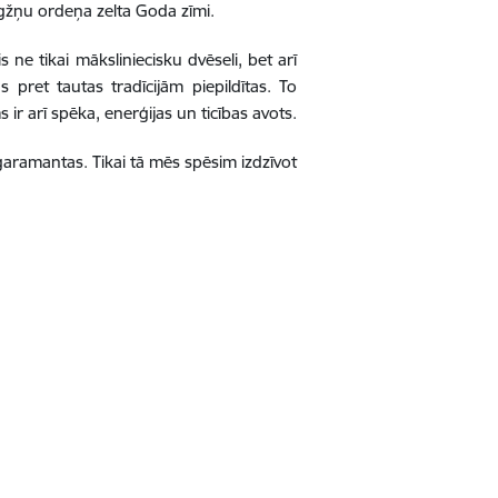
aigžņu ordeņa zelta Goda zīmi.
 ne tikai māksliniecisku dvēseli, bet arī
s pret tautas tradīcijām piepildītas. To
 ir arī spēka, enerģijas un ticības avots.
garamantas. Tikai tā mēs spēsim izdzīvot