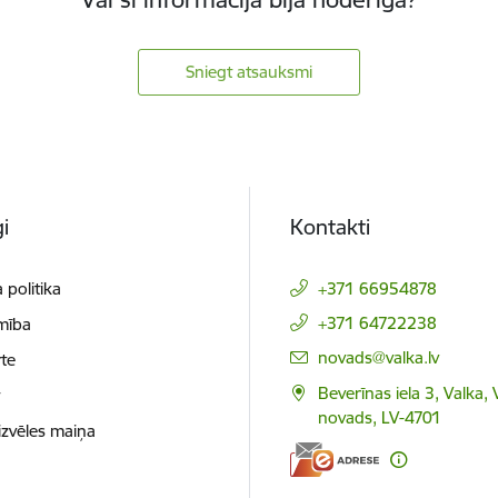
Sniegt atsauksmi
i
Kontakti
 politika
+371 66954878
+371 64722238
mība
E-pasts:
novads@valka.lv
te
Beverīnas iela 3, Valka, 
t
novads, LV-4701
izvēles maiņa