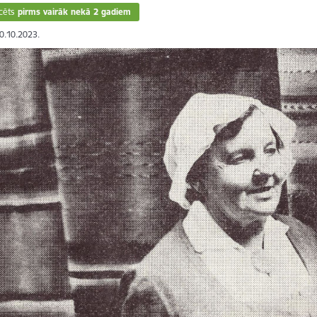
cēts
pirms vairāk nekā 2 gadiem
30.10.2023.