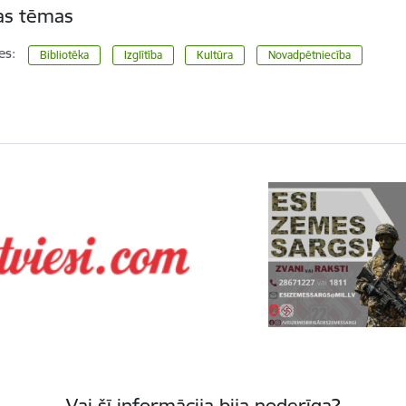
tas tēmas
es:
Bibliotēka
Izglītība
Kultūra
Novadpētniecība
Vai šī informācija bija noderīga?