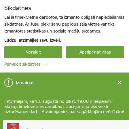
Pāriet uz lapas saturu
Sīkdatnes
Spied
lai meklētu
Enter
Lai šī tīmekļvietne darbotos, tā izmanto obligāti nepieciešamās
sīkdatnes. Ar Jūsu piekrišanu papildus šajā vietnē var tikt
izmantotas statistikas un sociālo mediju sīkdatnes.
Lūdzu, atzīmējiet savu izvēli:
Noraidīt
Apstiprināt visas
Pārvaldīt sīkdatnes
Izmaiņas
Informējam, ka 13. augustā no plkst. 19.00 ir iespējami
īslaicīgi tīmekļvietnes darbības traucējumi, jo tiks veikti
uzturēšanas darbi. Atvainojamies par sagādātajām neērtībām!