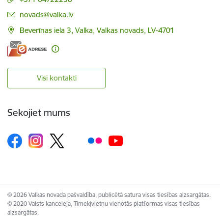
E-pasts:
novads@valka.lv
Beverīnas iela 3, Valka, Valkas novads, LV-4701
Visi kontakti
Sekojiet mums
© 2026 Valkas novada pašvaldība, publicētā satura visas tiesības aizsargātas.
© 2020 Valsts kanceleja, Tīmekļvietņu vienotās platformas visas tiesības
aizsargātas.