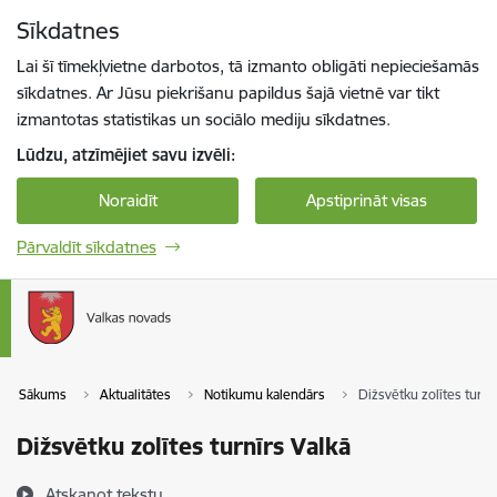
Pāriet uz lapas saturu
Sīkdatnes
Spied
lai meklētu
Enter
Lai šī tīmekļvietne darbotos, tā izmanto obligāti nepieciešamās
sīkdatnes. Ar Jūsu piekrišanu papildus šajā vietnē var tikt
izmantotas statistikas un sociālo mediju sīkdatnes.
Lūdzu, atzīmējiet savu izvēli:
Noraidīt
Apstiprināt visas
Pārvaldīt sīkdatnes
Sākums
Aktualitātes
Notikumu kalendārs
Dižsvētku zolītes turnī
Dižsvētku zolītes turnīrs Valkā
Atskaņot tekstu