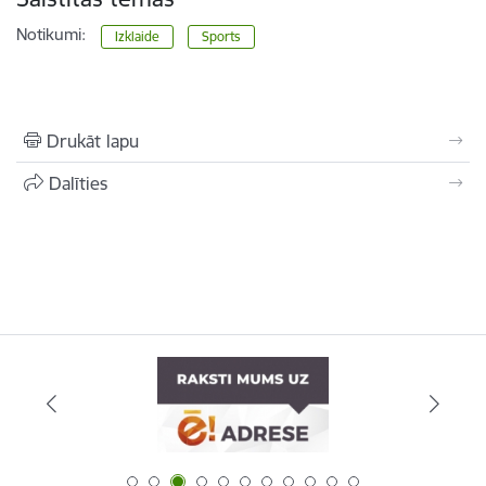
Notikumi:
Izklaide
Sports
Drukāt lapu
Dalīties