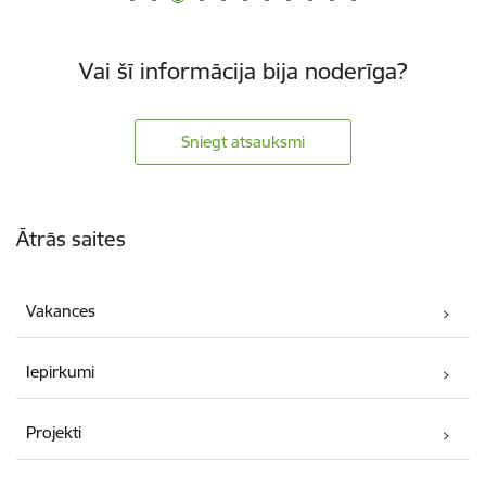
Vai šī informācija bija noderīga?
Sniegt atsauksmi
Kājene
Ātrās saites
Vakances
Iepirkumi
Projekti