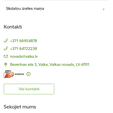
Sīkdatņu izvēles maiņa
Kontakti
+371 66954878
+371 64722238
E-pasts:
novads@valka.lv
Beverīnas iela 3, Valka, Valkas novads, LV-4701
Visi kontakti
Sekojiet mums