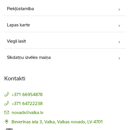
Piekļūstamība
Lapas karte
Viegli lasīt
Sīkdatņu izvēles maiņa
Kontakti
+371 66954878
+371 64722238
E-pasts:
novads@valka.lv
Beverīnas iela 3, Valka, Valkas novads, LV-4701