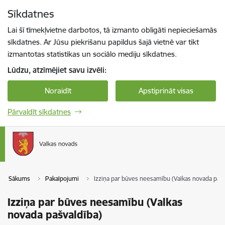
Pāriet uz lapas saturu
Sīkdatnes
Spied
lai meklētu
Enter
Lai šī tīmekļvietne darbotos, tā izmanto obligāti nepieciešamās
sīkdatnes. Ar Jūsu piekrišanu papildus šajā vietnē var tikt
izmantotas statistikas un sociālo mediju sīkdatnes.
Lūdzu, atzīmējiet savu izvēli:
Noraidīt
Apstiprināt visas
Pārvaldīt sīkdatnes
Sākums
Pakalpojumi
Izziņa par būves neesamību (Valkas novada pašv
Izziņa par būves neesamību (Valkas
novada pašvaldība)