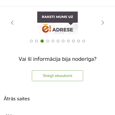
Vai šī informācija bija noderīga?
Sniegt atsauksmi
Kājene
Ātrās saites