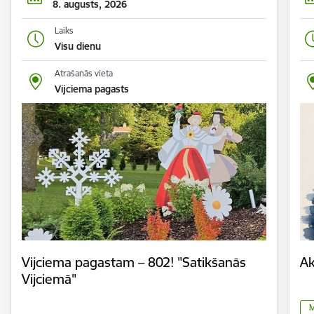
8. augusts, 2026
Laiks
Visu dienu
Atrašanās vieta
Vijciema pagasts
Vijciema pagastam – 802! "Satikšanās
Ak
Vijciemā"
M