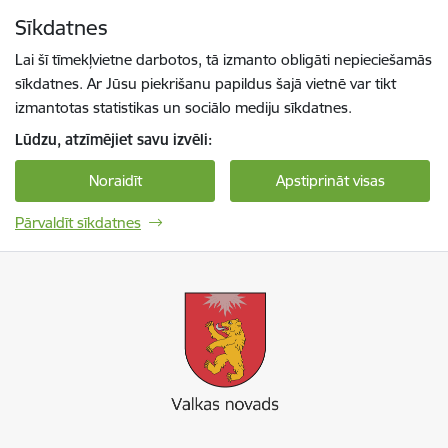
Pāriet uz lapas saturu
Sīkdatnes
Spied
lai meklētu
Enter
Lai šī tīmekļvietne darbotos, tā izmanto obligāti nepieciešamās
sīkdatnes. Ar Jūsu piekrišanu papildus šajā vietnē var tikt
izmantotas statistikas un sociālo mediju sīkdatnes.
Lūdzu, atzīmējiet savu izvēli:
Noraidīt
Apstiprināt visas
Pārvaldīt sīkdatnes
Valkas novada pašvaldība