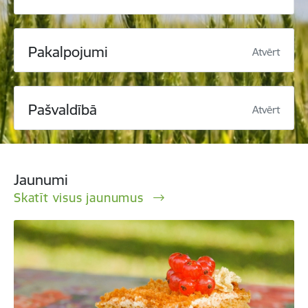
Pakalpojumi
Atvērt
Pašvaldībā
Atvērt
Jaunumi
Skatīt visus jaunumus