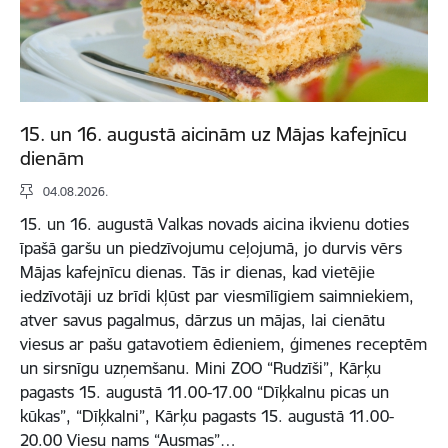
15. un 16. augustā aicinām uz Mājas kafejnīcu
dienām
04.08.2026.
15. un 16. augustā Valkas novads aicina ikvienu doties
īpašā garšu un piedzīvojumu ceļojumā, jo durvis vērs
Mājas kafejnīcu dienas. Tās ir dienas, kad vietējie
iedzīvotāji uz brīdi kļūst par viesmīlīgiem saimniekiem,
atver savus pagalmus, dārzus un mājas, lai cienātu
viesus ar pašu gatavotiem ēdieniem, ģimenes receptēm
un sirsnīgu uzņemšanu. Mini ZOO “Rudzīši”, Kārķu
pagasts 15. augustā 11.00-17.00 “Dīķkalnu picas un
kūkas”, “Dīķkalni”, Kārķu pagasts 15. augustā 11.00-
20.00 Viesu nams “Ausmas”…