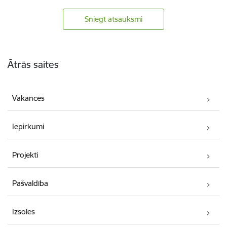
Sniegt atsauksmi
Kājene
Ātrās saites
Vakances
Iepirkumi
Projekti
Pašvaldība
Izsoles