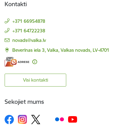
Kontakti
+371 66954878
+371 64722238
E-pasts:
novads@valka.lv
Beverīnas iela 3, Valka, Valkas novads, LV-4701
Visi kontakti
Sekojiet mums