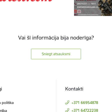
Vai šī informācija bija noderīga?
Sniegt atsauksmi
i
Kontakti
 politika
+371 66954878
+371 64722238
mība