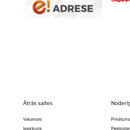
Kājene
Ātrās saites
Noderīg
Vakances
Privātuma
Iepirkumi
Piekļūsta