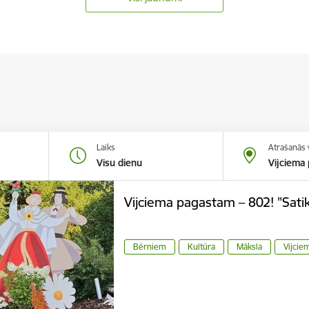
Laiks
Atrašanās 
Visu dienu
Vijciema
Vijciema pagastam – 802! "Sati
Bērniem
Kultūra
Māksla
Vijcie