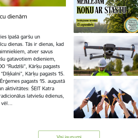
īcu dienām
ies īpašā garšu un
cu dienas. Tās ir dienas, kad
 saimniekiem, atver savus
pašu gatavotiem ēdieniem,
O “Rudzīši”, Kārķu pagasts
“Dīķkalni”, Kārķu pagasts 15.
 Ērģemes pagasts 15. augustā
 aktivitātes: ŠEIT Katra
radicionālus latviešu ēdienus,
t vēl…
Visi jaunumi