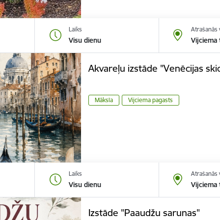
Laiks
Atrašanās 
Visu dienu
Vijciema
Akvareļu izstāde "Venēcijas ski
Māksla
Vijciema pagasts
Laiks
Atrašanās 
Visu dienu
Vijciema
Izstāde "Paaudžu sarunas"