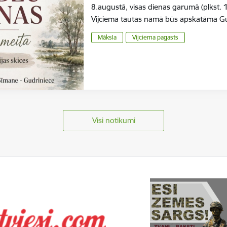
8.augustā, visas dienas garumā (plkst.
Vijciema tautas namā būs apskatāma 
Māksla
Vijciema pagasts
Visi notikumi